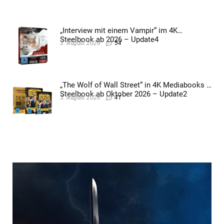
„Interview mit einem Vampir“ im 4K
Steelbook ab 2026 – Update4
3. August 2026
54
„The Wolf of Wall Street“ in 4K Mediabooks &
Steelbook ab Oktober 2026 – Update2
5. August 2026
41