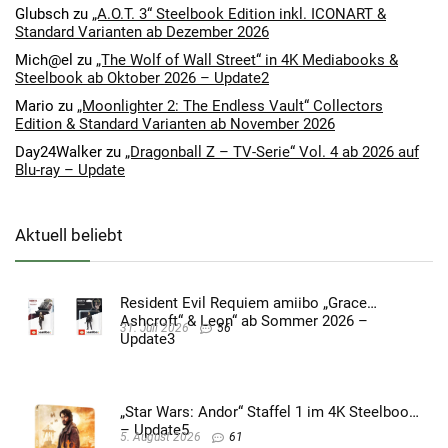
Glubsch
zu
„A.O.T. 3“ Steelbook Edition inkl. ICONART &
Standard Varianten ab Dezember 2026
Mich@el
zu
„The Wolf of Wall Street“ in 4K Mediabooks &
Steelbook ab Oktober 2026 – Update2
Mario
zu
„Moonlighter 2: The Endless Vault“ Collectors
Edition & Standard Varianten ab November 2026
Day24Walker
zu
„Dragonball Z – TV-Serie“ Vol. 4 ab 2026 auf
Blu-ray – Update
Aktuell beliebt
Resident Evil Requiem amiibo „Grace
Ashcroft“ & Leon“ ab Sommer 2026 –
31. Juli 2026
56
Update3
„Star Wars: Andor“ Staffel 1 im 4K Steelbook
– Update5
5. August 2026
61