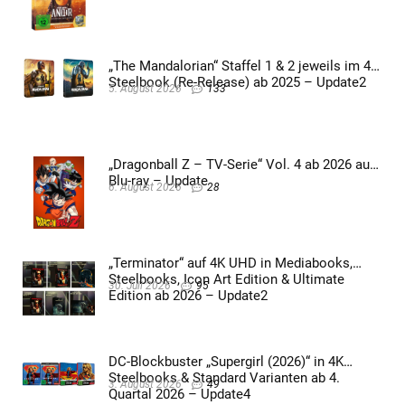
„The Mandalorian“ Staffel 1 & 2 jeweils im 4K
Steelbook (Re-Release) ab 2025 – Update2
5. August 2026
133
„Dragonball Z – TV-Serie“ Vol. 4 ab 2026 auf
Blu-ray – Update
6. August 2026
28
„Terminator“ auf 4K UHD in Mediabooks,
Steelbooks, Icon Art Edition & Ultimate
30. Juli 2026
95
Edition ab 2026 – Update2
DC-Blockbuster „Supergirl (2026)“ in 4K
Steelbooks & Standard Varianten ab 4.
3. August 2026
49
Quartal 2026 – Update4