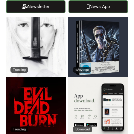
Newsletter
News App
Trending
#Anzeige
Trending
Download