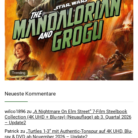
Trending
Neueste Kommentare
wilco1896
zu
„A Nightmare On Elm Street“ 7-Film Steelbook
Collection (4K UHD + Blu-ray) (Neuauflage) ab 3. Quartal 2026
– Update2
Patrick
zu
„Turtles 1-3“ mit Authentic-Tonspur auf 4K UHD, Blu-
ray & DVD ab November 2026 – Update2