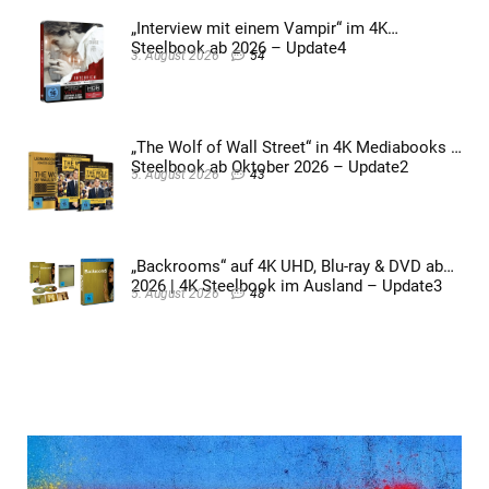
„Interview mit einem Vampir“ im 4K
Steelbook ab 2026 – Update4
3. August 2026
54
„The Wolf of Wall Street“ in 4K Mediabooks &
Steelbook ab Oktober 2026 – Update2
5. August 2026
43
„Backrooms“ auf 4K UHD, Blu-ray & DVD ab
2026 | 4K Steelbook im Ausland – Update3
5. August 2026
48