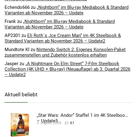
Echendo666
zu
„Nightborn“ im Blu-ray Mediabook & Standard
Varianten ab November 2026 – Update
Frank
zu
„Nightborn“ im Blu-ray Mediabook & Standard
Varianten ab November 2026 – Update
AP2301
zu
Eli Roth´s „Ice Cream Man“ im 4K Steelbook &
Standard Varianten ab November 2026 – Update2
Mundtote KI
zu
Nintendo Switch 2: Eigenes Konsolen-Paket
zusammenstellen und Zubehör kostenlos erhalten
Jasper
zu
„A Nightmare On Elm Street“ 7-Film Steelbook
Collection (4K UHD + Blu-ray) (Neuauflage) ab 3. Quartal 2026
– Update2
Aktuell beliebt
„Star Wars: Andor“ Staffel 1 im 4K Steelbook
– Update5
5. August 2026
61