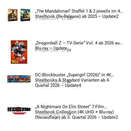
„The Mandalorian“ Staffel 1 & 2 jeweils im 4K
Steelbook (Re-Release) ab 2025 – Update2
5. August 2026
137
„Dragonball Z – TV-Serie“ Vol. 4 ab 2026 auf
Blu-ray – Update
6. August 2026
29
DC-Blockbuster „Supergirl (2026)“ in 4K
Steelbooks & Standard Varianten ab 4.
3. August 2026
49
Quartal 2026 – Update4
„A Nightmare On Elm Street“ 7-Film
Steelbook Collection (4K UHD + Blu-ray)
7. August 2026
74
(Neuauflage) ab 3. Quartal 2026 – Update2