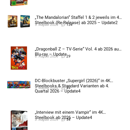
„The Mandalorian“ Staffel 1 & 2 jeweils im 4K
Steelbook (Re-Release) ab 2025 – Update2
5. August 2026
134
„Dragonball Z – TV-Serie“ Vol. 4 ab 2026 auf
Blu-ray – Update
6. August 2026
29
DC-Blockbuster „Supergirl (2026)“ in 4K
Steelbooks & Standard Varianten ab 4.
3. August 2026
49
Quartal 2026 – Update4
„Interview mit einem Vampir“ im 4K
Steelbook ab 2026 – Update4
3. August 2026
54