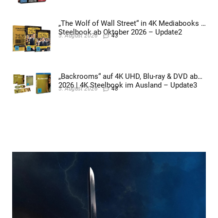
„The Wolf of Wall Street“ in 4K Mediabooks &
Steelbook ab Oktober 2026 – Update2
5. August 2026
43
„Backrooms“ auf 4K UHD, Blu-ray & DVD ab
2026 | 4K Steelbook im Ausland – Update3
5. August 2026
48