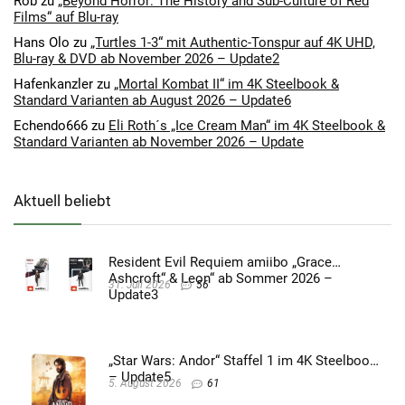
Rob
zu
„Beyond Horror: The History and Sub-Culture of Red
Films“ auf Blu-ray
Hans Olo
zu
„Turtles 1-3“ mit Authentic-Tonspur auf 4K UHD,
Blu-ray & DVD ab November 2026 – Update2
Hafenkanzler
zu
„Mortal Kombat II“ im 4K Steelbook &
Standard Varianten ab August 2026 – Update6
Echendo666
zu
Eli Roth´s „Ice Cream Man“ im 4K Steelbook &
Standard Varianten ab November 2026 – Update
Aktuell beliebt
Resident Evil Requiem amiibo „Grace
Ashcroft“ & Leon“ ab Sommer 2026 –
31. Juli 2026
56
Update3
„Star Wars: Andor“ Staffel 1 im 4K Steelbook
– Update5
5. August 2026
61