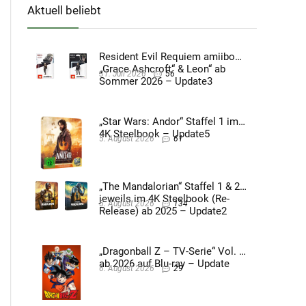
Aktuell beliebt
Resident Evil Requiem amiibo
„Grace Ashcroft“ & Leon“ ab
31. Juli 2026
56
Sommer 2026 – Update3
„Star Wars: Andor“ Staffel 1 im
4K Steelbook – Update5
5. August 2026
61
„The Mandalorian“ Staffel 1 & 2
jeweils im 4K Steelbook (Re-
5. August 2026
134
Release) ab 2025 – Update2
„Dragonball Z – TV-Serie“ Vol. 4
ab 2026 auf Blu-ray – Update
6. August 2026
29