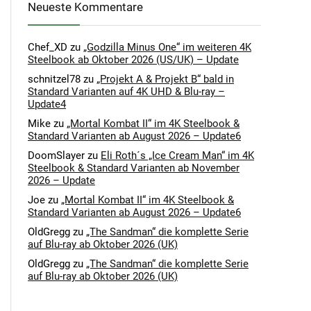
Neueste Kommentare
Chef_XD
zu
„Godzilla Minus One“ im weiteren 4K
Steelbook ab Oktober 2026 (US/UK) – Update
schnitzel78
zu
„Projekt A & Projekt B“ bald in
Standard Varianten auf 4K UHD & Blu-ray –
Update4
Mike
zu
„Mortal Kombat II“ im 4K Steelbook &
Standard Varianten ab August 2026 – Update6
DoomSlayer
zu
Eli Roth´s „Ice Cream Man“ im 4K
Steelbook & Standard Varianten ab November
2026 – Update
Joe
zu
„Mortal Kombat II“ im 4K Steelbook &
Standard Varianten ab August 2026 – Update6
OldGregg
zu
„The Sandman“ die komplette Serie
auf Blu-ray ab Oktober 2026 (UK)
OldGregg
zu
„The Sandman“ die komplette Serie
auf Blu-ray ab Oktober 2026 (UK)