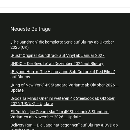
Neueste Beiträge
„The Sandman“ die komplette Serie auf Blu-ray ab Oktober
2026 (UK)
„Rust“ Original Soundtrack auf Vinyl ab Januar 2027
„INDIO – Die Revolte“ ab Dezember 2026 auf Blu-ray
„Beyond Horror: The History and Sub-Culture of Red Films“
auf Blu-ray
„King of New York“ 4K Standard Variante ab Oktober 2026 –
Update
„Godzilla Minus One“ im weiteren 4K Steelbook ab Oktober
2026 (US/UK) – Update
Eli Roth´s „Ice Cream Man“ im 4K Steelbook & Standard
Varianten ab November 2026 – Update
Delivery Run – Die Jagd hat begonnen“ auf Blu-ray & DVD ab