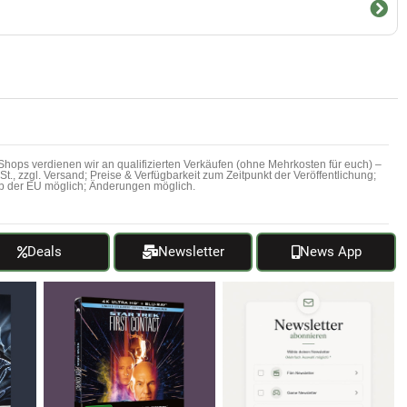
hops verdienen wir an qualifizierten Verkäufen (ohne Mehrkosten für euch) –
MwSt., zzgl. Versand; Preise & Verfügbarkeit zum Zeitpunkt der Veröffentlichung;
b der EU möglich; Änderungen möglich.
Deals
Newsletter
News App