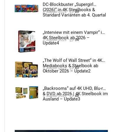
DC-Blockbuster „Supergirl
(2026)“ in 4K Steelbooks &
3. August 2026
49
Standard Varianten ab 4. Quartal
2026 – Update4
„Interview mit einem Vampir“ im
4K Steelbook ab 2026 –
3. August 2026
54
Update4
„The Wolf of Wall Street“ in 4K
Mediabooks & Steelbook ab
5. August 2026
43
Oktober 2026 – Update2
„Backrooms“ auf 4K UHD, Blu-ray
& DVD ab 2026 | 4K Steelbook im
5. August 2026
48
Ausland – Update3