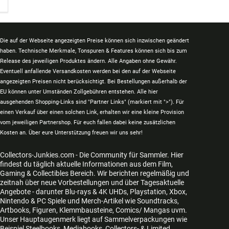
Die auf der Webseite angezeigten Preise können sich inzwischen geändert
haben. Technische Merkmale, Tonspuren & Features können sich bis zum
Release des jeweiligen Produktes ändern. Alle Angaben ohne Gewähr.
Eventuell anfallende Versandkosten werden bei den auf der Webseite
angezeigten Preisen nicht berücksichtigt. Bei Bestellungen außerhalb der
EU können unter Umständen Zollgebühren entstehen. Alle hier
ausgehenden Shopping-Links sind "Partner Links" (markiert mit ">"). Für
einen Verkauf über einen solchen Link, erhalten wir eine kleine Provision
vom jeweiligen Partnershop. Für euch fallen dabei keine zusätzlichen
Kosten an. Über eure Unterstützung freuen wir uns sehr!
Collectors-Junkies.com - Die Community für Sammler. Hier
findest du täglich aktuelle Informationen aus dem Film,
Gaming & Collectibles Bereich. Wir berichten regelmäßig und
zeitnah über neue Vorbestellungen und über Tagesaktuelle
Angebote - darunter Blu-rays & 4K UHDs, Playstation, Xbox,
Nintendo & PC Spiele und Merch-Artikel wie Soundtracks,
Artbooks, Figuren, Klemmbausteine, Comics/ Mangas uvm.
Unser Hauptaugenmerk liegt auf Sammelverpackungen wie
Beispiel Steelbooks, Mediabooks, Collectors- & Limited