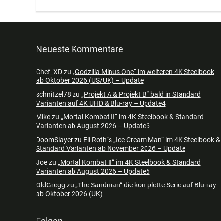
Neueste Kommentare
Chef_XD
zu
„Godzilla Minus One“ im weiteren 4K Steelbook
ab Oktober 2026 (US/UK) – Update
schnitzel78
zu
„Projekt A & Projekt B“ bald in Standard
Varianten auf 4K UHD & Blu-ray – Update4
Mike
zu
„Mortal Kombat II“ im 4K Steelbook & Standard
Varianten ab August 2026 – Update6
DoomSlayer
zu
Eli Roth´s „Ice Cream Man“ im 4K Steelbook &
Standard Varianten ab November 2026 – Update
Joe
zu
„Mortal Kombat II“ im 4K Steelbook & Standard
Varianten ab August 2026 – Update6
OldGregg
zu
„The Sandman“ die komplette Serie auf Blu-ray
ab Oktober 2026 (UK)
Folgen