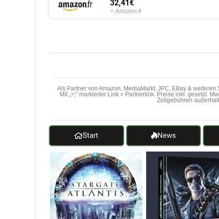
32,41€
Amazon.fr
Als Partner von Amazon, MediaMarkt, JPC, EBay & weiteren S
Mit „>;“ markierter Link = Partnerlink. Preise inkl. gesetzl. 
Zollgebühren außerhal
Start
News