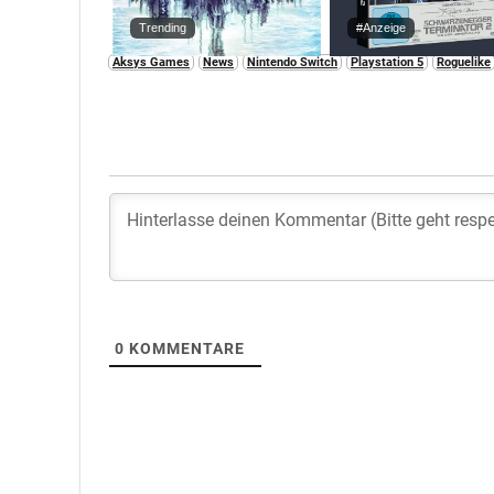
Trending
#Anzeige
Aksys Games
News
Nintendo Switch
Playstation 5
Roguelike
0
KOMMENTARE