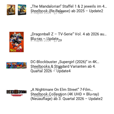
„The Mandalorian“ Staffel 1 & 2 jeweils im 4K
Steelbook (Re-Release) ab 2025 – Update2
5. August 2026
137
„Dragonball Z – TV-Serie“ Vol. 4 ab 2026 auf
Blu-ray – Update
6. August 2026
29
DC-Blockbuster „Supergirl (2026)“ in 4K
Steelbooks & Standard Varianten ab 4.
3. August 2026
49
Quartal 2026 – Update4
„A Nightmare On Elm Street“ 7-Film
Steelbook Collection (4K UHD + Blu-ray)
7. August 2026
73
(Neuauflage) ab 3. Quartal 2026 – Update2