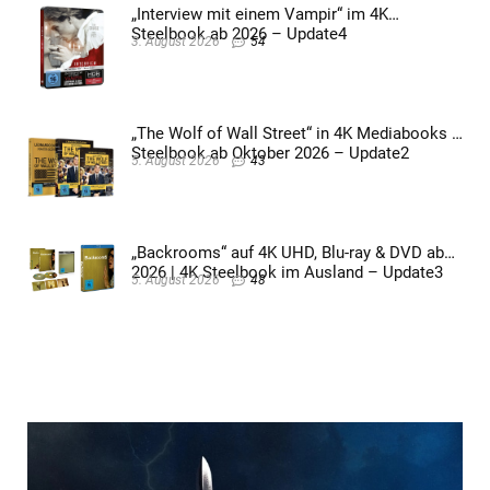
„Interview mit einem Vampir“ im 4K
Steelbook ab 2026 – Update4
3. August 2026
54
„The Wolf of Wall Street“ in 4K Mediabooks &
Steelbook ab Oktober 2026 – Update2
5. August 2026
43
„Backrooms“ auf 4K UHD, Blu-ray & DVD ab
2026 | 4K Steelbook im Ausland – Update3
5. August 2026
48