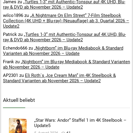
James
zu
„Turtles 1-3“ mit Authentic-Tonspur auf 4K UHD, Blu-
ray & DVD ab November 2026 – Update2
wilco1896
zu
„A Nightmare On Elm Street“ 7-Film Steelbook
Collection (4K UHD + Blu-ray) (Neuauflage) ab 3. Quartal 2026 –
Update2
Patrick
zu
„Turtles 1-3“ mit Authentic-Tonspur auf 4K UHD, Blu-
ray & DVD ab November 2026 – Update2
Echendo666
zu
„Nightborn“ im Blu-ray Mediabook & Standard
Varianten ab November 2026 – Update
Frank
zu
„Nightborn“ im Blu-ray Mediabook & Standard Varianten
ab November 2026 – Update
AP2301
zu
Eli Roth´s „Ice Cream Man“ im 4K Steelbook &
Standard Varianten ab November 2026 – Update2
Aktuell beliebt
„Star Wars: Andor“ Staffel 1 im 4K Steelbook –
Update5