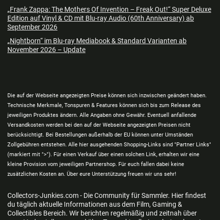
„Frank Zappa: The Mothers Of Invention – Freak Out!“ Super Deluxe
Edition auf Vinyl & CD mit Blu-ray Audio (60th Anniversary) ab
September 2026
„Nightborn“ im Blu-ray Mediabook & Standard Varianten ab
November 2026 – Update
Die auf der Webseite angezeigten Preise können sich inzwischen geändert haben.
Technische Merkmale, Tonspuren & Features können sich bis zum Release des
jeweiligen Produktes ändern. Alle Angaben ohne Gewähr. Eventuell anfallende
Versandkosten werden bei den auf der Webseite angezeigten Preisen nicht
berücksichtigt. Bei Bestellungen außerhalb der EU können unter Umständen
Zollgebühren entstehen. Alle hier ausgehenden Shopping-Links sind "Partner Links"
(markiert mit ">"). Für einen Verkauf über einen solchen Link, erhalten wir eine
kleine Provision vom jeweiligen Partnershop. Für euch fallen dabei keine
zusätzlichen Kosten an. Über eure Unterstützung freuen wir uns sehr!
Collectors-Junkies.com - Die Community für Sammler. Hier findest
du täglich aktuelle Informationen aus dem Film, Gaming &
Collectibles Bereich. Wir berichten regelmäßig und zeitnah über