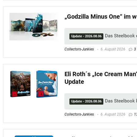
„Godzilla Minus One“ im 
Das Steelbook e
Update - 2026.08.06
Collectors-Junkies
6. August 2026
3
Eli Roth´s „Ice Cream Ma
Update
Das Steelbook 
Update - 2026.08.06
Collectors-Junkies
6. August 2026
1