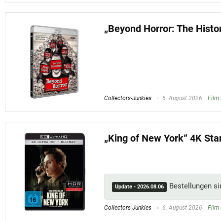
„Beyond Horror: The Histor
Collectors-Junkies
6. August 2026
Film 
„King of New York“ 4K Sta
Bestellungen s
Update - 2026.08.06
Collectors-Junkies
6. August 2026
Film 