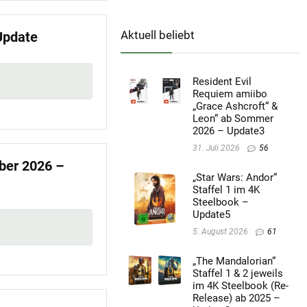
Aktuell beliebt
Update
Resident Evil
Requiem amiibo
„Grace Ashcroft“ &
Leon“ ab Sommer
2026 – Update3
31. Juli 2026
56
ber 2026 –
„Star Wars: Andor“
Staffel 1 im 4K
Steelbook –
Update5
5. August 2026
61
„The Mandalorian“
Staffel 1 & 2 jeweils
im 4K Steelbook (Re-
Release) ab 2025 –