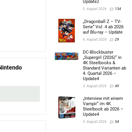
Update2
5. August 2026
134
„Dragonball Z – TV-
Serie“ Vol. 4 ab 2026
auf Blu-ray – Update
6. August 2026
29
DC-Blockbuster
„Supergirl (2026)“ in
4K Steelbooks &
 Nintendo
Standard Varianten ab
4. Quartal 2026 –
Update4
3. August 2026
49
„Interview mit einem
Vampir“ im 4K
Steelbook ab 2026 –
Update4
3. August 2026
54