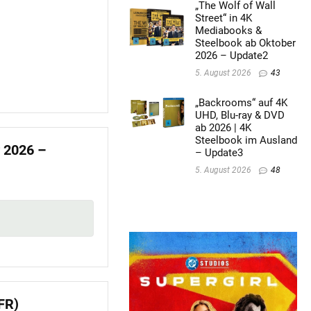
„The Wolf of Wall
Street“ in 4K
Mediabooks &
Steelbook ab Oktober
2026 – Update2
5. August 2026
43
„Backrooms“ auf 4K
UHD, Blu-ray & DVD
ab 2026 | 4K
Steelbook im Ausland
r 2026 –
– Update3
5. August 2026
48
FR)