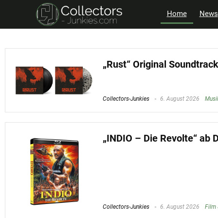
Home
News
„Rust“ Original Soundtrack
Collectors-Junkies
6. August 2026
Musi
„INDIO – Die Revolte“ ab 
Collectors-Junkies
6. August 2026
Film 