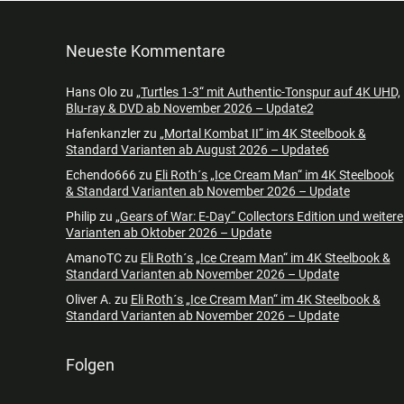
Neueste Kommentare
Hans Olo
zu
„Turtles 1-3“ mit Authentic-Tonspur auf 4K UHD,
Blu-ray & DVD ab November 2026 – Update2
Hafenkanzler
zu
„Mortal Kombat II“ im 4K Steelbook &
Standard Varianten ab August 2026 – Update6
Echendo666
zu
Eli Roth´s „Ice Cream Man“ im 4K Steelbook
& Standard Varianten ab November 2026 – Update
Philip
zu
„Gears of War: E-Day“ Collectors Edition und weitere
Varianten ab Oktober 2026 – Update
AmanoTC
zu
Eli Roth´s „Ice Cream Man“ im 4K Steelbook &
Standard Varianten ab November 2026 – Update
Oliver A.
zu
Eli Roth´s „Ice Cream Man“ im 4K Steelbook &
Standard Varianten ab November 2026 – Update
Folgen