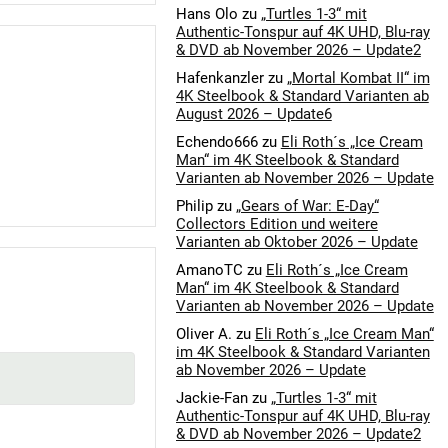
Hans Olo
zu
„Turtles 1-3“ mit
Authentic-Tonspur auf 4K UHD, Blu-ray
& DVD ab November 2026 – Update2
Hafenkanzler
zu
„Mortal Kombat II“ im
4K Steelbook & Standard Varianten ab
August 2026 – Update6
Echendo666
zu
Eli Roth´s „Ice Cream
Man“ im 4K Steelbook & Standard
Varianten ab November 2026 – Update
Philip
zu
„Gears of War: E-Day“
Collectors Edition und weitere
Varianten ab Oktober 2026 – Update
AmanoTC
zu
Eli Roth´s „Ice Cream
Man“ im 4K Steelbook & Standard
Varianten ab November 2026 – Update
Oliver A.
zu
Eli Roth´s „Ice Cream Man“
im 4K Steelbook & Standard Varianten
ab November 2026 – Update
Jackie-Fan
zu
„Turtles 1-3“ mit
Authentic-Tonspur auf 4K UHD, Blu-ray
& DVD ab November 2026 – Update2