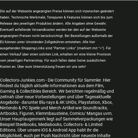
Die auf der Webseite angezeigten Preise können sich inzwischen geändert
haben. Technische Merkmale, Tonspuren & Features können sich bis zum
Release des jeweiligen Produktes ändern. Alle Angaben ohne Gewähr.
Eventuell anfallende Versandkosten werden bei den auf der Webseite
angezeigten Preisen nicht berücksichtigt. Bei Bestellungen außerhalb der
EU können unter Umständen Zollgebühren entstehen. Alle hier
ausgehenden Shopping-Links sind "Partner Links" (markiert mit ">"). Für
einen Verkauf über einen solchen Link, erhalten wir eine kleine Provision
vom jeweiligen Partnershop. Für euch fallen dabei keine zusätzlichen
Kosten an. Über eure Unterstützung freuen wir uns sehr!
Collectors-Junkies.com - Die Community für Sammler. Hier
findest du täglich aktuelle Informationen aus dem Film,
Gaming & Collectibles Bereich. Wir berichten regelmäßig und
zeitnah über neue Vorbestellungen und über Tagesaktuelle
Angebote - darunter Blu-rays & 4K UHDs, Playstation, Xbox,
Nintendo & PC Spiele und Merch-Artikel wie Soundtracks,
Artbooks, Figuren, Klemmbausteine, Comics/ Mangas uvm.
Unser Hauptaugenmerk liegt auf Sammelverpackungen wie
Beispiel Steelbooks, Mediabooks, Collectors- & Limited
Editions. Über unsere iOS & Android App habt ihr die
Möglichkeit, euch per Push Nachricht über neueste Inhalte