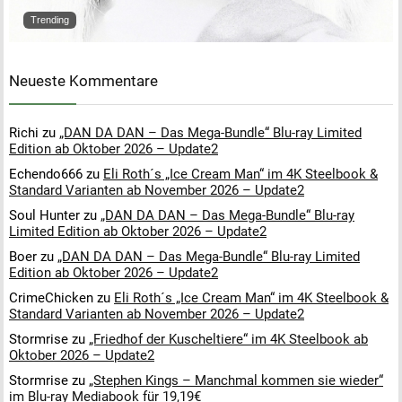
Trending
Neueste Kommentare
Richi
zu
„DAN DA DAN – Das Mega-Bundle“ Blu-ray Limited
Edition ab Oktober 2026 – Update2
Echendo666
zu
Eli Roth´s „Ice Cream Man“ im 4K Steelbook &
Standard Varianten ab November 2026 – Update2
Soul Hunter
zu
„DAN DA DAN – Das Mega-Bundle“ Blu-ray
Limited Edition ab Oktober 2026 – Update2
Boer
zu
„DAN DA DAN – Das Mega-Bundle“ Blu-ray Limited
Edition ab Oktober 2026 – Update2
CrimeChicken
zu
Eli Roth´s „Ice Cream Man“ im 4K Steelbook &
Standard Varianten ab November 2026 – Update2
Stormrise
zu
„Friedhof der Kuscheltiere“ im 4K Steelbook ab
Oktober 2026 – Update2
Stormrise
zu
„Stephen Kings – Manchmal kommen sie wieder“
im Blu-ray Mediabook für 19,19€