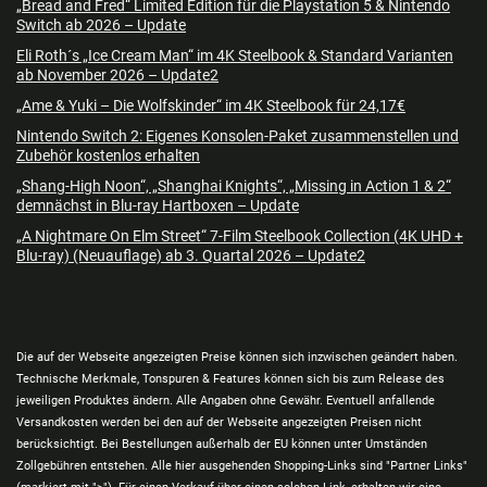
„Bread and Fred“ Limited Edition für die Playstation 5 & Nintendo
Switch ab 2026 – Update
Eli Roth´s „Ice Cream Man“ im 4K Steelbook & Standard Varianten
ab November 2026 – Update2
„Ame & Yuki – Die Wolfskinder“ im 4K Steelbook für 24,17€
Nintendo Switch 2: Eigenes Konsolen-Paket zusammenstellen und
Zubehör kostenlos erhalten
„Shang-High Noon“, „Shanghai Knights“, „Missing in Action 1 & 2“
demnächst in Blu-ray Hartboxen – Update
„A Nightmare On Elm Street“ 7-Film Steelbook Collection (4K UHD +
Blu-ray) (Neuauflage) ab 3. Quartal 2026 – Update2
Die auf der Webseite angezeigten Preise können sich inzwischen geändert haben.
Technische Merkmale, Tonspuren & Features können sich bis zum Release des
jeweiligen Produktes ändern. Alle Angaben ohne Gewähr. Eventuell anfallende
Versandkosten werden bei den auf der Webseite angezeigten Preisen nicht
berücksichtigt. Bei Bestellungen außerhalb der EU können unter Umständen
Zollgebühren entstehen. Alle hier ausgehenden Shopping-Links sind "Partner Links"