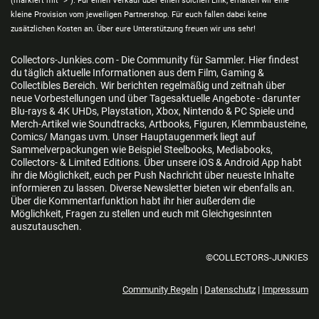
(markiert mit ">"). Für einen Verkauf über einen solchen Link, erhalten wir eine
kleine Provision vom jeweiligen Partnershop. Für euch fallen dabei keine
zusätzlichen Kosten an. Über eure Unterstützung freuen wir uns sehr!
Collectors-Junkies.com - Die Community für Sammler. Hier findest
du täglich aktuelle Informationen aus dem Film, Gaming &
Collectibles Bereich. Wir berichten regelmäßig und zeitnah über
neue Vorbestellungen und über Tagesaktuelle Angebote - darunter
Blu-rays & 4K UHDs, Playstation, Xbox, Nintendo & PC Spiele und
Merch-Artikel wie Soundtracks, Artbooks, Figuren, Klemmbausteine,
Comics/ Mangas uvm. Unser Hauptaugenmerk liegt auf
Sammelverpackungen wie Beispiel Steelbooks, Mediabooks,
Collectors- & Limited Editions. Über unsere iOS & Android App habt
ihr die Möglichkeit, euch per Push Nachricht über neueste Inhalte
informieren zu lassen. Diverse Newsletter bieten wir ebenfalls an.
Über die Kommentarfunktion habt ihr hier außerdem die
Möglichkeit, Fragen zu stellen und euch mit Gleichgesinnten
auszutauschen.
©COLLECTORS-JUNKIES
Community Regeln
|
Datenschutz
|
Impressum