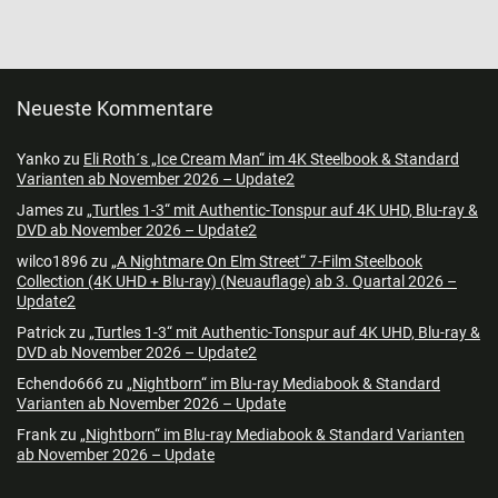
Neueste Kommentare
Yanko
zu
Eli Roth´s „Ice Cream Man“ im 4K Steelbook & Standard
Varianten ab November 2026 – Update2
James
zu
„Turtles 1-3“ mit Authentic-Tonspur auf 4K UHD, Blu-ray &
DVD ab November 2026 – Update2
wilco1896
zu
„A Nightmare On Elm Street“ 7-Film Steelbook
Collection (4K UHD + Blu-ray) (Neuauflage) ab 3. Quartal 2026 –
Update2
Patrick
zu
„Turtles 1-3“ mit Authentic-Tonspur auf 4K UHD, Blu-ray &
DVD ab November 2026 – Update2
Echendo666
zu
„Nightborn“ im Blu-ray Mediabook & Standard
Varianten ab November 2026 – Update
Frank
zu
„Nightborn“ im Blu-ray Mediabook & Standard Varianten
ab November 2026 – Update