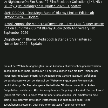
„A Nightmare On Elm Street“ 7-Film Steelbook Collection (4K UHD +
Blu-ray) (Neuauflage) ab 3. Quartal 2026 – Update2
„DAN DA DAN – Das Mega-Bundle“ Blu-ray Limited Edition ab
Oktober 2026 – Update
„Frank Zappa: The Mothers Of Invention – Freak Out!“ Super Deluxe
Edition auf Vinyl & CD mit Blu-ray Audio (60th Anniversary) ab
September 2026
„Nightborn“ im Blu-ray Mediabook & Standard Varianten ab
November 2026 – Update
Die auf der Webseite angezeigten Preise können sich inzwischen geändert haben.
Technische Merkmale, Tonspuren & Features können sich bis zum Release des
jeweiligen Produktes ändern. Alle Angaben ohne Gewähr. Eventuell anfallende
Versandkosten werden bei den auf der Webseite angezeigten Preisen nicht
berücksichtigt. Bei Bestellungen außerhalb der EU können unter Umständen
Zollgebühren entstehen. Alle hier ausgehenden Shopping-Links sind "Partner Links"
(markiert mit ">"). Für einen Verkauf über einen solchen Link, erhalten wir eine
kleine Provision vom jeweiligen Partnershop. Für euch fallen dabei keine
zusätzlichen Kosten an. Über eure Unterstützung freuen wir uns sehr!