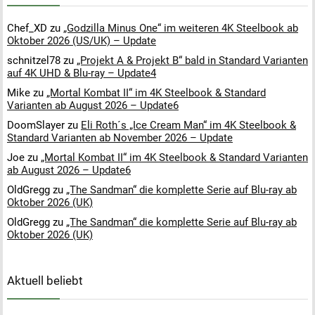
Chef_XD
zu
„Godzilla Minus One“ im weiteren 4K Steelbook ab
Oktober 2026 (US/UK) – Update
schnitzel78
zu
„Projekt A & Projekt B“ bald in Standard Varianten
auf 4K UHD & Blu-ray – Update4
Mike
zu
„Mortal Kombat II“ im 4K Steelbook & Standard
Varianten ab August 2026 – Update6
DoomSlayer
zu
Eli Roth´s „Ice Cream Man“ im 4K Steelbook &
Standard Varianten ab November 2026 – Update
Joe
zu
„Mortal Kombat II“ im 4K Steelbook & Standard Varianten
ab August 2026 – Update6
OldGregg
zu
„The Sandman“ die komplette Serie auf Blu-ray ab
Oktober 2026 (UK)
OldGregg
zu
„The Sandman“ die komplette Serie auf Blu-ray ab
Oktober 2026 (UK)
Aktuell beliebt