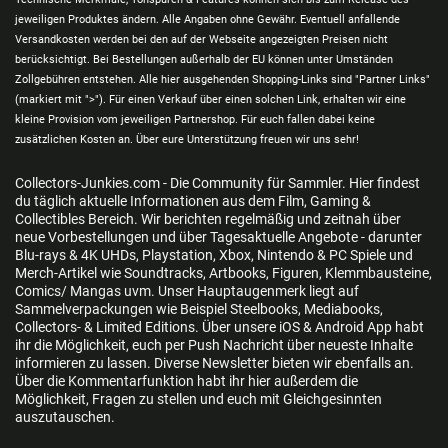
jeweiligen Produktes ändern. Alle Angaben ohne Gewähr. Eventuell anfallende
Versandkosten werden bei den auf der Webseite angezeigten Preisen nicht
berücksichtigt. Bei Bestellungen außerhalb der EU können unter Umständen
Zollgebühren entstehen. Alle hier ausgehenden Shopping-Links sind "Partner Links"
(markiert mit ">"). Für einen Verkauf über einen solchen Link, erhalten wir eine
kleine Provision vom jeweiligen Partnershop. Für euch fallen dabei keine
zusätzlichen Kosten an. Über eure Unterstützung freuen wir uns sehr!
Collectors-Junkies.com - Die Community für Sammler. Hier findest
du täglich aktuelle Informationen aus dem Film, Gaming &
Collectibles Bereich. Wir berichten regelmäßig und zeitnah über
neue Vorbestellungen und über Tagesaktuelle Angebote - darunter
Blu-rays & 4K UHDs, Playstation, Xbox, Nintendo & PC Spiele und
Merch-Artikel wie Soundtracks, Artbooks, Figuren, Klemmbausteine,
Comics/ Mangas uvm. Unser Hauptaugenmerk liegt auf
Sammelverpackungen wie Beispiel Steelbooks, Mediabooks,
Collectors- & Limited Editions. Über unsere iOS & Android App habt
ihr die Möglichkeit, euch per Push Nachricht über neueste Inhalte
informieren zu lassen. Diverse Newsletter bieten wir ebenfalls an.
Über die Kommentarfunktion habt ihr hier außerdem die
Möglichkeit, Fragen zu stellen und euch mit Gleichgesinnten
auszutauschen.