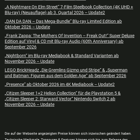
„A Nightmare On Elm Street“ 7-Film Steelbook Collection (4K UHD +
Blu-ray) (Neuauflage) ab 3. Quartal 2026 – Update2
„DAN DA DAN – Das Mega-Bundle“ Blu-ray Limited Edition ab
Oktober 2026 – Update
„Frank Zappa: The Mothers Of Invention – Freak Out!“ Super Deluxe
Edition auf Vinyl & CD mit Blu-ray Audio (60th Anniversary) ab
September 2026
„Nightborn“ im Blu-ray Mediabook & Standard Varianten ab
November 2026 – Update
LEGO BrickHeadz „Die Gremlins Gizmo und Stripe“ & „Superman
und Batman: Figuren aus dem Golden Age“ ab September 2026
„Presence“ ab Oktober 2026 im 4K Mediabook – Update2
„Citizen Sleeper 1+2 Helion Collection“ für die Playstation 5 &
„Citizen Sleeper 2: Starward Vector“ Nintendo Switch 2 ab
November 2026 – Update
Die auf der Webseite angezeigten Preise können sich inzwischen geändert haben.
Technische Merkmale, Tonspuren & Features können sich bis zum Release des