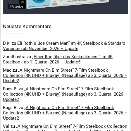
#Anzeige
Neueste Kommentare
D.K.
zu
Eli Roth´s „Ice Cream Man“ im 4K Steelbook & Standard
Varianten ab November 2026 – Update
Zarathustra
zu
„Einer flog über das Kuckucksnest“ im 4K
Steelbook ab 1. Quartal 2026 – Update5
Mac
zu
„A Nightmare On Elm Street“ 7-Film Steelbook
Collection (4K UHD + Blu-ray) (Neuauflage) ab 3. Quartal 2026 –
Update2
Bugs B.
zu
„A Nightmare On Elm Street“ 7-Film Steelbook
Collection (4K UHD + Blu-ray) (Neuauflage) ab 3. Quartal 2026 –
Update2
Bugs B.
zu
„A Nightmare On Elm Street“ 7-Film Steelbook
Collection (4K UHD + Blu-ray) (Neuauflage) ab 3. Quartal 2026 –
Update2
Val
zu
„A Nightmare On Elm Street“ 7-Film Steelbook Collection