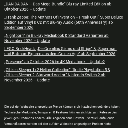
„DAN DA DAN – Das Mega-Bundle“ Blu-ray Limited Edition ab
Oktober 2026 – Update
„Frank Zappa: The Mothers Of Invention – Freak Out!“ Super Deluxe
Edition auf Vinyl & CD mit Blu-ray Audio (60th Anniversary) ab
September 2026
„Nightborn“ im Blu-ray Mediabook & Standard Varianten ab
November 2026 – Update
LEGO BrickHeadz „Die Gremlins Gizmo und Stripe“ & „Superman
und Batman: Figuren aus dem Golden Age“ ab September 2026
„Presence“ ab Oktober 2026 im 4K Mediabook – Update2
„Citizen Sleeper 1+2 Helion Collection“ für die Playstation 5 &
„Citizen Sleeper 2: Starward Vector“ Nintendo Switch 2 ab
November 2026 – Update
Die auf der Webseite angezeigten Preise können sich inzwischen geändert haben.
Technische Merkmale, Tonspuren & Features können sich bis zum Release des
jeweiligen Produktes ändern. Alle Angaben ohne Gewähr. Eventuell anfallende
Versandkosten werden bei den auf der Webseite angezeigten Preisen nicht