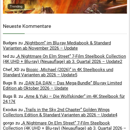
Trending
Neueste Kommentare
Budges
zu
„Nightborn“ im Blu-ray Mediabook & Standard
Varianten ab November 2026 – Update
ted
zu
„A Nightmare On Elm Street“ 7-Film Steelbook Collection
(4K UHD + Blu-ray) (Neuauflage) ab 3. Quartal 2026 – Update2
Chef_XD
zu
Biopic „Michael (2026)“ in 4K Steelbooks und
Standard Varianten ab 2026 – Update5
Bugs B.
zu
„DAN DA DAN – Das Mega-Bundle“ Blu-ray Limited
Edition ab Oktober 2026 – Update
Bugs B.
zu
„Ame & Yuki – Die Wolfskinder“ im 4K Steelbook für
24,17€
Exodus
zu
„Trails in the Sky 2nd Chapter“ Golden Wings
Collectors Edition & Standard Varianten ab 2026 – Update4
gorgo
zu
„A Nightmare On Elm Street“ 7-Film Steelbook
Collection (4K UHD + Blu-ray) (Neuauflage) ab 3. Quartal 2026 –