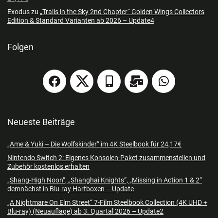
Exodus
zu
„Trails in the Sky 2nd Chapter“ Golden Wings Collectors
Edition & Standard Varianten ab 2026 – Update4
Folgen
Neueste Beiträge
„Ame & Yuki – Die Wolfskinder“ im 4K Steelbook für 24,17€
Nintendo Switch 2: Eigenes Konsolen-Paket zusammenstellen und
Zubehör kostenlos erhalten
„Shang-High Noon“, „Shanghai Knights“, „Missing in Action 1 & 2“
demnächst in Blu-ray Hartboxen – Update
„A Nightmare On Elm Street“ 7-Film Steelbook Collection (4K UHD +
Blu-ray) (Neuauflage) ab 3. Quartal 2026 – Update2