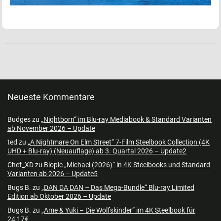
Neueste Kommentare
Budges
zu
„Nightborn“ im Blu-ray Mediabook & Standard Varianten
ab November 2026 – Update
ted
zu
„A Nightmare On Elm Street“ 7-Film Steelbook Collection (4K
UHD + Blu-ray) (Neuauflage) ab 3. Quartal 2026 – Update2
Chef_XD
zu
Biopic „Michael (2026)“ in 4K Steelbooks und Standard
Varianten ab 2026 – Update5
Bugs B.
zu
„DAN DA DAN – Das Mega-Bundle“ Blu-ray Limited
Edition ab Oktober 2026 – Update
Bugs B.
zu
„Ame & Yuki – Die Wolfskinder“ im 4K Steelbook für
24,17€