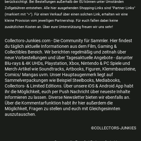
berücksichtigt. Bei Bestellungen außerhalb der EU können unter Umständen
Zollgebühren entstehen. Alle hier ausgehenden Shopping-Links sind "Partner Links"
(markiert mit ">"). Für einen Verkauf über einen solchen Link, erhalten wir eine
kleine Provision vom jeweiligen Partnershop. Für euch fallen dabei keine
zusätzlichen Kosten an. Über eure Unterstützung freuen wir uns sehr!
Collectors-Junkies.com - Die Community für Sammler. Hier findest
du täglich aktuelle Informationen aus dem Film, Gaming &
Collectibles Bereich. Wir berichten regelmäßig und zeitnah über
neue Vorbestellungen und über Tagesaktuelle Angebote - darunter
Blu-rays & 4K UHDs, Playstation, Xbox, Nintendo & PC Spiele und
Merch-Artikel wie Soundtracks, Artbooks, Figuren, Klemmbausteine,
Comics/ Mangas uvm. Unser Hauptaugenmerk liegt auf
Sammelverpackungen wie Beispiel Steelbooks, Mediabooks,
Collectors- & Limited Editions. Über unsere iOS & Android App habt
ihr die Möglichkeit, euch per Push Nachricht über neueste Inhalte
informieren zu lassen. Diverse Newsletter bieten wir ebenfalls an.
Über die Kommentarfunktion habt ihr hier außerdem die
Möglichkeit, Fragen zu stellen und euch mit Gleichgesinnten
auszutauschen.
©COLLECTORS-JUNKIES