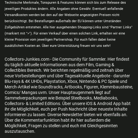
Technische Merkmale, Tonspuren & Features können sich bis zum Release des
jeweiligen Produktes ändern. Alle Angaben ohne Gewähr. Eventuell anfallende
Versandkosten werden bei den auf der Webseite angezeigten Preisen nicht
berücksichtigt. Bei Bestellungen außerhalb der EU können unter Umständen
Zollgebühren entstehen. Alle hier ausgehenden Shopping-Links sind "Partner Links"
(markiert mit ">"). Für einen Verkauf über einen solchen Link, erhalten wir eine
kleine Provision vom jeweiligen Partnershop. Für euch fallen dabei keine
zusätzlichen Kosten an. Über eure Unterstützung freuen wir uns sehr!
Collectors-Junkies.com - Die Community für Sammler. Hier findest
du täglich aktuelle Informationen aus dem Film, Gaming &
Collectibles Bereich. Wir berichten regelmäßig und zeitnah über
neue Vorbestellungen und über Tagesaktuelle Angebote - darunter
Blu-rays & 4K UHDs, Playstation, Xbox, Nintendo & PC Spiele und
Merch-Artikel wie Soundtracks, Artbooks, Figuren, Klemmbausteine,
Comics/ Mangas uvm. Unser Hauptaugenmerk liegt auf
Sammelverpackungen wie Beispiel Steelbooks, Mediabooks,
Collectors- & Limited Editions. Über unsere iOS & Android App habt
ihr die Möglichkeit, euch per Push Nachricht über neueste Inhalte
informieren zu lassen. Diverse Newsletter bieten wir ebenfalls an.
Über die Kommentarfunktion habt ihr hier außerdem die
Möglichkeit, Fragen zu stellen und euch mit Gleichgesinnten
auszutauschen.