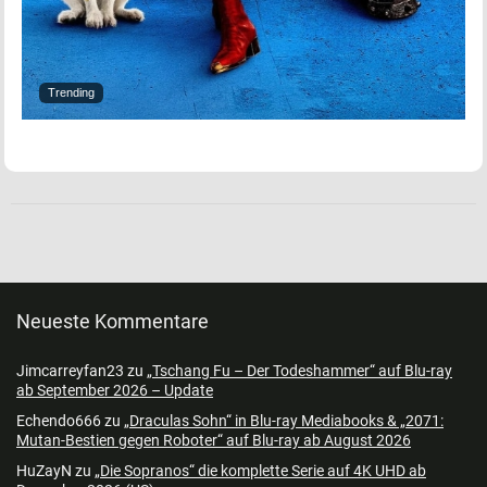
Trending
Neueste Kommentare
Jimcarreyfan23
zu
„Tschang Fu – Der Todeshammer“ auf Blu-ray
ab September 2026 – Update
Echendo666
zu
„Draculas Sohn“ in Blu-ray Mediabooks & „2071:
Mutan-Bestien gegen Roboter“ auf Blu-ray ab August 2026
HuZayN
zu
„Die Sopranos“ die komplette Serie auf 4K UHD ab