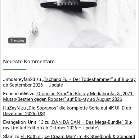
Trending
Neueste Kommentare
Jimcarreyfan23
zu
„Tschang Fu – Der Todeshammer“ auf Blu-ray
ab September 2026 – Update
Echendo666
zu
„Draculas Sohn“ in Blu-ray Mediabooks & „2071:
Mutan-Bestien gegen Roboter“ auf Blu-ray ab August 2026
HuZayN
zu
„Die Sopranos“ die komplette Serie auf 4K UHD ab
Dezember 2026 (US)
Evangelion_Unit_13
zu
„DAN DA DAN – Das Mega-Bundle“ Blu-
ray Limited Edition ab Oktober 2026 – Update2
Slain
zu
Eli Roth´s „Ice Cream Man“ im 4K Steelbook & Standard