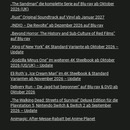
„The Sandman“ die komplette Serie auf Blu-ray ab Oktober
2026 (UK)
„Rust“ Original Soundtrack auf Vinyl ab Januar 2027
„INDIO – Die Revolte“ ab Dezember 2026 auf Blu-ray
„Beyond Horror: The History and Sub-Culture of Red Films“
auf Blu-ray
„King of New York“ 4K Standard Variante ab Oktober 2026 –
Update
„Godzilla Minus One“ im weiteren 4K Steelbook ab Oktober
2026 (US/UK) – Update
Eli Roth´s „Ice Cream Man“ im 4K Steelbook & Standard
Varianten ab November 2026 – Update
Delivery Run – Die Jagd hat begonnen“ auf Blu-ray & DVD ab
Oktober 2026
„The Walking Dead: Streets of Survival“ Deluxe Edition für die
Playstation 5, Nintendo Switch & Switch 2 ab September
2026 – Update
Animagic: After-Messe-Rabatt bei Anime Planet