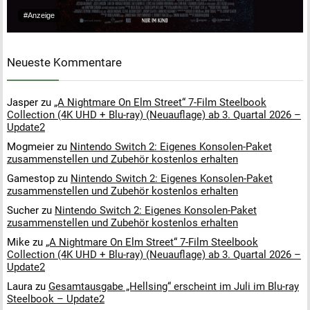
#Anzeige
Neueste Kommentare
Jasper
zu
„A Nightmare On Elm Street“ 7-Film Steelbook
Collection (4K UHD + Blu-ray) (Neuauflage) ab 3. Quartal 2026 –
Update2
Mogmeier
zu
Nintendo Switch 2: Eigenes Konsolen-Paket
zusammenstellen und Zubehör kostenlos erhalten
Gamestop
zu
Nintendo Switch 2: Eigenes Konsolen-Paket
zusammenstellen und Zubehör kostenlos erhalten
Sucher
zu
Nintendo Switch 2: Eigenes Konsolen-Paket
zusammenstellen und Zubehör kostenlos erhalten
Mike
zu
„A Nightmare On Elm Street“ 7-Film Steelbook
Collection (4K UHD + Blu-ray) (Neuauflage) ab 3. Quartal 2026 –
Update2
Laura
zu
Gesamtausgabe „Hellsing“ erscheint im Juli im Blu-ray
Steelbook – Update2