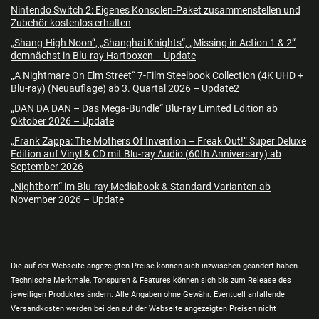
Nintendo Switch 2: Eigenes Konsolen-Paket zusammenstellen und
Zubehör kostenlos erhalten
„Shang-High Noon“, „Shanghai Knights“, „Missing in Action 1 & 2“
demnächst in Blu-ray Hartboxen – Update
„A Nightmare On Elm Street“ 7-Film Steelbook Collection (4K UHD +
Blu-ray) (Neuauflage) ab 3. Quartal 2026 – Update2
„DAN DA DAN – Das Mega-Bundle“ Blu-ray Limited Edition ab
Oktober 2026 – Update
„Frank Zappa: The Mothers Of Invention – Freak Out!“ Super Deluxe
Edition auf Vinyl & CD mit Blu-ray Audio (60th Anniversary) ab
September 2026
„Nightborn“ im Blu-ray Mediabook & Standard Varianten ab
November 2026 – Update
Die auf der Webseite angezeigten Preise können sich inzwischen geändert haben.
Technische Merkmale, Tonspuren & Features können sich bis zum Release des
jeweiligen Produktes ändern. Alle Angaben ohne Gewähr. Eventuell anfallende
Versandkosten werden bei den auf der Webseite angezeigten Preisen nicht