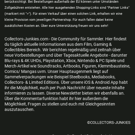
berücksichtigt. Bei Bestellungen außerhalb der EU können unter Umständen
Zollgebühren entstehen. Alle hier ausgehenden Shopping-Links sind "Partner Links"
(markiert mit ">"). Für einen Verkauf über einen solchen Link, erhalten wir eine
kleine Provision vom jeweiligen Partnershop. Für euch fallen dabei keine
zusätzlichen Kosten an. Über eure Unterstützung freuen wir uns sehr!
Collectors-Junkies.com - Die Community für Sammler. Hier findest
du täglich aktuelle Informationen aus dem Film, Gaming &
Collectibles Bereich. Wir berichten regelmäßig und zeitnah über
neue Vorbestellungen und über Tagesaktuelle Angebote - darunter
Blu-rays & 4K UHDs, Playstation, Xbox, Nintendo & PC Spiele und
Merch-Artikel wie Soundtracks, Artbooks, Figuren, Klemmbausteine,
Comics/ Mangas uvm. Unser Hauptaugenmerk liegt auf
Sammelverpackungen wie Beispiel Steelbooks, Mediabooks,
Collectors- & Limited Editions. Über unsere iOS & Android App habt
ihr die Möglichkeit, euch per Push Nachricht über neueste Inhalte
informieren zu lassen. Diverse Newsletter bieten wir ebenfalls an.
Über die Kommentarfunktion habt ihr hier außerdem die
Möglichkeit, Fragen zu stellen und euch mit Gleichgesinnten
auszutauschen.
©COLLECTORS-JUNKIES