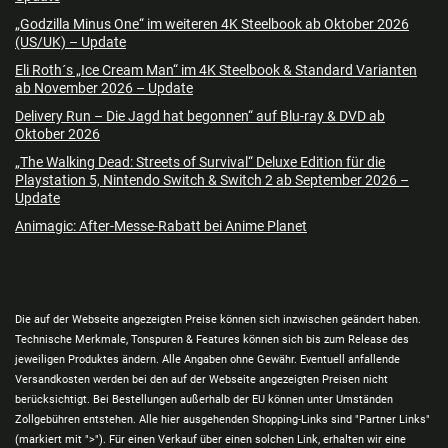
„Godzilla Minus One“ im weiteren 4K Steelbook ab Oktober 2026
(US/UK) – Update
Eli Roth´s „Ice Cream Man“ im 4K Steelbook & Standard Varianten
ab November 2026 – Update
Delivery Run – Die Jagd hat begonnen“ auf Blu-ray & DVD ab
Oktober 2026
„The Walking Dead: Streets of Survival“ Deluxe Edition für die
Playstation 5, Nintendo Switch & Switch 2 ab September 2026 –
Update
Animagic: After-Messe-Rabatt bei Anime Planet
Die auf der Webseite angezeigten Preise können sich inzwischen geändert haben.
Technische Merkmale, Tonspuren & Features können sich bis zum Release des
jeweiligen Produktes ändern. Alle Angaben ohne Gewähr. Eventuell anfallende
Versandkosten werden bei den auf der Webseite angezeigten Preisen nicht
berücksichtigt. Bei Bestellungen außerhalb der EU können unter Umständen
Zollgebühren entstehen. Alle hier ausgehenden Shopping-Links sind "Partner Links"
(markiert mit ">"). Für einen Verkauf über einen solchen Link, erhalten wir eine