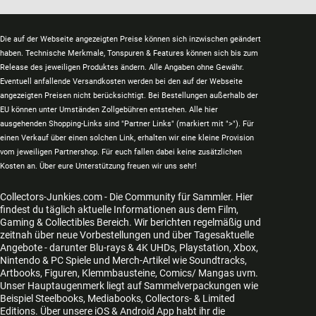
Die auf der Webseite angezeigten Preise können sich inzwischen geändert
haben. Technische Merkmale, Tonspuren & Features können sich bis zum
Release des jeweiligen Produktes ändern. Alle Angaben ohne Gewähr.
Eventuell anfallende Versandkosten werden bei den auf der Webseite
angezeigten Preisen nicht berücksichtigt. Bei Bestellungen außerhalb der
EU können unter Umständen Zollgebühren entstehen. Alle hier
ausgehenden Shopping-Links sind "Partner Links" (markiert mit ">"). Für
einen Verkauf über einen solchen Link, erhalten wir eine kleine Provision
vom jeweiligen Partnershop. Für euch fallen dabei keine zusätzlichen
Kosten an. Über eure Unterstützung freuen wir uns sehr!
Collectors-Junkies.com - Die Community für Sammler. Hier
findest du täglich aktuelle Informationen aus dem Film,
Gaming & Collectibles Bereich. Wir berichten regelmäßig und
zeitnah über neue Vorbestellungen und über Tagesaktuelle
Angebote - darunter Blu-rays & 4K UHDs, Playstation, Xbox,
Nintendo & PC Spiele und Merch-Artikel wie Soundtracks,
Artbooks, Figuren, Klemmbausteine, Comics/ Mangas uvm.
Unser Hauptaugenmerk liegt auf Sammelverpackungen wie
Beispiel Steelbooks, Mediabooks, Collectors- & Limited
Editions. Über unsere iOS & Android App habt ihr die