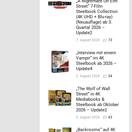
„A Nightmare On Elm
Street“ 7-Film
Steelbook Collection
(4K UHD + Blu-ray)
(Neuauflage) ab 3.
Quartal 2026 –
Update2
7. August 2026
73
„Interview mit einem
Vampir“ im 4K
Steelbook ab 2026 –
Update4
3. August 2026
54
„The Wolf of Wall
Street“ in 4K
Mediabooks &
Steelbook ab Oktober
2026 – Update2
5. August 2026
43
„Backrooms“ auf 4K