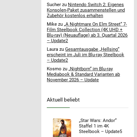
Sucher
zu
Nintendo Switch 2: Eigenes
Konsolen-Paket zusammenstellen und
Zubehör kostenlos erhalten
Mike
zu
„A Nightmare On Elm Street“ 7-
Film Steelbook Collection (4K UHD +
Blu-ray) (Neuauflage) ab 3. Quartal 2026
– Update2
Laura
zu
Gesamtausgabe „Hellsing“
erscheint im Juli im Blu-ray Steelbook
– Update2
Kosmo
zu
„Nightborn“ im Blu-ray
Mediabook & Standard Varianten ab
November 2026 – Update
Aktuell beliebt
„Star Wars: Andor“
Staffel 1 im 4K
Steelbook – Update5