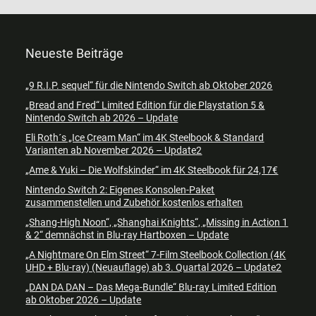
Neueste Beiträge
„9 R.I.P. sequel“ für die Nintendo Switch ab Oktober 2026
„Bread and Fred“ Limited Edition für die Playstation 5 &
Nintendo Switch ab 2026 – Update
Eli Roth´s „Ice Cream Man“ im 4K Steelbook & Standard
Varianten ab November 2026 – Update2
„Ame & Yuki – Die Wolfskinder“ im 4K Steelbook für 24,17€
Nintendo Switch 2: Eigenes Konsolen-Paket
zusammenstellen und Zubehör kostenlos erhalten
„Shang-High Noon“, „Shanghai Knights“, „Missing in Action 1
& 2“ demnächst in Blu-ray Hartboxen – Update
„A Nightmare On Elm Street“ 7-Film Steelbook Collection (4K
UHD + Blu-ray) (Neuauflage) ab 3. Quartal 2026 – Update2
„DAN DA DAN – Das Mega-Bundle“ Blu-ray Limited Edition
ab Oktober 2026 – Update