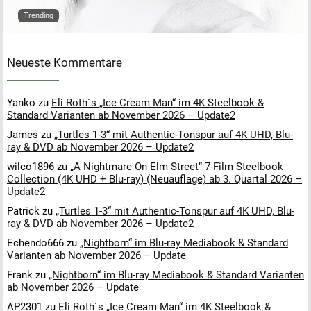
Trending
Neueste Kommentare
Yanko
zu
Eli Roth´s „Ice Cream Man“ im 4K Steelbook &
Standard Varianten ab November 2026 – Update2
James
zu
„Turtles 1-3“ mit Authentic-Tonspur auf 4K UHD, Blu-
ray & DVD ab November 2026 – Update2
wilco1896
zu
„A Nightmare On Elm Street“ 7-Film Steelbook
Collection (4K UHD + Blu-ray) (Neuauflage) ab 3. Quartal 2026 –
Update2
Patrick
zu
„Turtles 1-3“ mit Authentic-Tonspur auf 4K UHD, Blu-
ray & DVD ab November 2026 – Update2
Echendo666
zu
„Nightborn“ im Blu-ray Mediabook & Standard
Varianten ab November 2026 – Update
Frank
zu
„Nightborn“ im Blu-ray Mediabook & Standard Varianten
ab November 2026 – Update
AP2301
zu
Eli Roth´s „Ice Cream Man“ im 4K Steelbook &