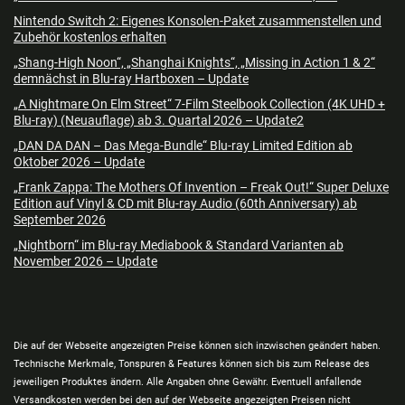
Nintendo Switch 2: Eigenes Konsolen-Paket zusammenstellen und
Zubehör kostenlos erhalten
„Shang-High Noon“, „Shanghai Knights“, „Missing in Action 1 & 2“
demnächst in Blu-ray Hartboxen – Update
„A Nightmare On Elm Street“ 7-Film Steelbook Collection (4K UHD +
Blu-ray) (Neuauflage) ab 3. Quartal 2026 – Update2
„DAN DA DAN – Das Mega-Bundle“ Blu-ray Limited Edition ab
Oktober 2026 – Update
„Frank Zappa: The Mothers Of Invention – Freak Out!“ Super Deluxe
Edition auf Vinyl & CD mit Blu-ray Audio (60th Anniversary) ab
September 2026
„Nightborn“ im Blu-ray Mediabook & Standard Varianten ab
November 2026 – Update
Die auf der Webseite angezeigten Preise können sich inzwischen geändert haben.
Technische Merkmale, Tonspuren & Features können sich bis zum Release des
jeweiligen Produktes ändern. Alle Angaben ohne Gewähr. Eventuell anfallende
Versandkosten werden bei den auf der Webseite angezeigten Preisen nicht