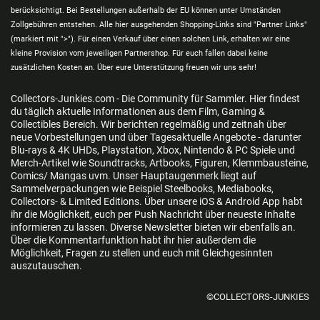
berücksichtigt. Bei Bestellungen außerhalb der EU können unter Umständen
Zollgebühren entstehen. Alle hier ausgehenden Shopping-Links sind "Partner Links"
(markiert mit ">"). Für einen Verkauf über einen solchen Link, erhalten wir eine
kleine Provision vom jeweiligen Partnershop. Für euch fallen dabei keine
zusätzlichen Kosten an. Über eure Unterstützung freuen wir uns sehr!
Collectors-Junkies.com - Die Community für Sammler. Hier findest
du täglich aktuelle Informationen aus dem Film, Gaming &
Collectibles Bereich. Wir berichten regelmäßig und zeitnah über
neue Vorbestellungen und über Tagesaktuelle Angebote - darunter
Blu-rays & 4K UHDs, Playstation, Xbox, Nintendo & PC Spiele und
Merch-Artikel wie Soundtracks, Artbooks, Figuren, Klemmbausteine,
Comics/ Mangas uvm. Unser Hauptaugenmerk liegt auf
Sammelverpackungen wie Beispiel Steelbooks, Mediabooks,
Collectors- & Limited Editions. Über unsere iOS & Android App habt
ihr die Möglichkeit, euch per Push Nachricht über neueste Inhalte
informieren zu lassen. Diverse Newsletter bieten wir ebenfalls an.
Über die Kommentarfunktion habt ihr hier außerdem die
Möglichkeit, Fragen zu stellen und euch mit Gleichgesinnten
auszutauschen.
©COLLECTORS-JUNKIES