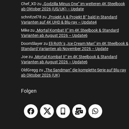
Chef_XD
zu
„Godzilla Minus One“ im weiteren 4K Steelbook
ab Oktober 2026 (US/UK) – Update
schnitzel78
zu
„Projekt A & Projekt B“ bald in Standard
Varianten auf 4K UHD & Blu-ray – Update4
Mike
zu
„Mortal Kombat II“ im 4K Steelbook & Standard
Varianten ab August 2026 – Update6
DoomSlayer
zu
Eli Roth´s „Ice Cream Man“ im 4K Steelbook &
Standard Varianten ab November 2026 – Update
Joe
zu
„Mortal Kombat II“ im 4K Steelbook & Standard
Varianten ab August 2026 – Update6
OldGregg
zu
„The Sandman“ die komplette Serie auf Blu-ray
ab Oktober 2026 (UK)
Folgen