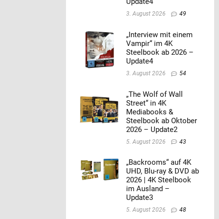
Update4
3. August 2026
49
„Interview mit einem
Vampir“ im 4K
Steelbook ab 2026 –
Update4
3. August 2026
54
„The Wolf of Wall
Street“ in 4K
Mediabooks &
Steelbook ab Oktober
2026 – Update2
5. August 2026
43
„Backrooms“ auf 4K
UHD, Blu-ray & DVD ab
2026 | 4K Steelbook
im Ausland –
Update3
5. August 2026
48