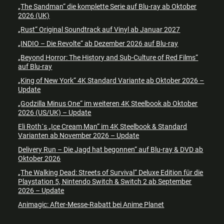
„The Sandman“ die komplette Serie auf Blu-ray ab Oktober
2026 (UK)
„Rust“ Original Soundtrack auf Vinyl ab Januar 2027
„INDIO – Die Revolte“ ab Dezember 2026 auf Blu-ray
„Beyond Horror: The History and Sub-Culture of Red Films“
auf Blu-ray
„King of New York“ 4K Standard Variante ab Oktober 2026 –
Update
„Godzilla Minus One“ im weiteren 4K Steelbook ab Oktober
2026 (US/UK) – Update
Eli Roth´s „Ice Cream Man“ im 4K Steelbook & Standard
Varianten ab November 2026 – Update
Delivery Run – Die Jagd hat begonnen“ auf Blu-ray & DVD ab
Oktober 2026
„The Walking Dead: Streets of Survival“ Deluxe Edition für die
Playstation 5, Nintendo Switch & Switch 2 ab September
2026 – Update
Animagic: After-Messe-Rabatt bei Anime Planet