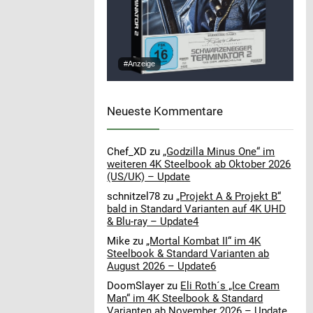
#Anzeige
Neueste Kommentare
Chef_XD
zu
„Godzilla Minus One“ im
weiteren 4K Steelbook ab Oktober 2026
(US/UK) – Update
schnitzel78
zu
„Projekt A & Projekt B“
bald in Standard Varianten auf 4K UHD
& Blu-ray – Update4
Mike
zu
„Mortal Kombat II“ im 4K
Steelbook & Standard Varianten ab
August 2026 – Update6
DoomSlayer
zu
Eli Roth´s „Ice Cream
Man“ im 4K Steelbook & Standard
Varianten ab November 2026 – Update