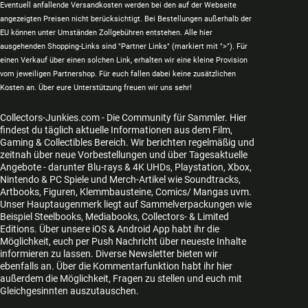
Eventuell anfallende Versandkosten werden bei den auf der Webseite
angezeigten Preisen nicht berücksichtigt. Bei Bestellungen außerhalb der
EU können unter Umständen Zollgebühren entstehen. Alle hier
ausgehenden Shopping-Links sind "Partner Links" (markiert mit ">"). Für
einen Verkauf über einen solchen Link, erhalten wir eine kleine Provision
vom jeweiligen Partnershop. Für euch fallen dabei keine zusätzlichen
Kosten an. Über eure Unterstützung freuen wir uns sehr!
Collectors-Junkies.com - Die Community für Sammler. Hier
findest du täglich aktuelle Informationen aus dem Film,
Gaming & Collectibles Bereich. Wir berichten regelmäßig und
zeitnah über neue Vorbestellungen und über Tagesaktuelle
Angebote - darunter Blu-rays & 4K UHDs, Playstation, Xbox,
Nintendo & PC Spiele und Merch-Artikel wie Soundtracks,
Artbooks, Figuren, Klemmbausteine, Comics/ Mangas uvm.
Unser Hauptaugenmerk liegt auf Sammelverpackungen wie
Beispiel Steelbooks, Mediabooks, Collectors- & Limited
Editions. Über unsere iOS & Android App habt ihr die
Möglichkeit, euch per Push Nachricht über neueste Inhalte
informieren zu lassen. Diverse Newsletter bieten wir
ebenfalls an. Über die Kommentarfunktion habt ihr hier
außerdem die Möglichkeit, Fragen zu stellen und euch mit
Gleichgesinnten auszutauschen.