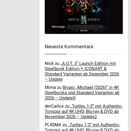
#Anzeige
Neueste Kommentare
Nick
zu
„A.O.T. 3“ Launch Edition mit
Steelbook Edition + ICONART &
Standard Varianten ab Dezember 2026
– Update
Mima
zu
Biopic „Michael (2026)“ in 4K
Steelbooks und Standard Varianten ab
2026 – Update5
derCarlos
zu
„Turtles 1-3“ mit Authentic-
Tonspur auf 4K UHD, Blu-ray & DVD ab
November 2026 – Update2
PL4SMA
zu
„Turtles 1-3“ mit Authentic-
Tonspur auf 4K UHD, Blu-ray & DVD ab