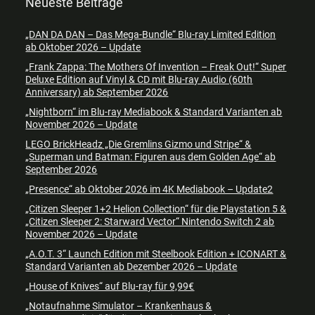
Neueste Beiträge
„DAN DA DAN – Das Mega-Bundle“ Blu-ray Limited Edition
ab Oktober 2026 – Update
„Frank Zappa: The Mothers Of Invention – Freak Out!“ Super
Deluxe Edition auf Vinyl & CD mit Blu-ray Audio (60th
Anniversary) ab September 2026
„Nightborn“ im Blu-ray Mediabook & Standard Varianten ab
November 2026 – Update
LEGO BrickHeadz „Die Gremlins Gizmo und Stripe“ &
„Superman und Batman: Figuren aus dem Golden Age“ ab
September 2026
„Presence“ ab Oktober 2026 im 4K Mediabook – Update2
„Citizen Sleeper 1+2 Helion Collection“ für die Playstation 5 &
„Citizen Sleeper 2: Starward Vector“ Nintendo Switch 2 ab
November 2026 – Update
„A.O.T. 3“ Launch Edition mit Steelbook Edition + ICONART &
Standard Varianten ab Dezember 2026 – Update
„House of Knives“ auf Blu-ray für 9,99€
„Notaufnahme Simulator – Krankenhaus &