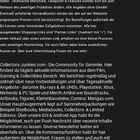
haben. Technische Merkmale, Tonspuren & Features können sich bis zum
Release des jeweiligen Produktes ändern. Alle Angaben ohne Gewähr.
Eventuell anfallende Versandkosten werden bei den auf der Webseite
angezeigten Preisen nicht berücksichtigt. Bei Bestellungen außerhalb der
EU können unter Umständen Zollgebühren entstehen. Alle hier
ausgehenden Shopping-Links sind "Partner Links" (markiert mit ">"). Für
einen Verkauf über einen solchen Link, erhalten wir eine kleine Provision
vom jeweiligen Partnershop. Für euch fallen dabei keine zusätzlichen
Kosten an. Über eure Unterstützung freuen wir uns sehr!
Collectors-Junkies.com - Die Community für Sammler. Hier
findest du täglich aktuelle Informationen aus dem Film,
Gaming & Collectibles Bereich. Wir berichten regelmäßig und
zeitnah über neue Vorbestellungen und über Tagesaktuelle
Angebote - darunter Blu-rays & 4K UHDs, Playstation, Xbox,
Nintendo & PC Spiele und Merch-Artikel wie Soundtracks,
Artbooks, Figuren, Klemmbausteine, Comics/ Mangas uvm.
Unser Hauptaugenmerk liegt auf Sammelverpackungen wie
Beispiel Steelbooks, Mediabooks, Collectors- & Limited
Editions. Über unsere iOS & Android App habt ihr die
Möglichkeit, euch per Push Nachricht über neueste Inhalte
informieren zu lassen. Diverse Newsletter bieten wir
ebenfalls an. Über die Kommentarfunktion habt ihr hier
außerdem die Möglichkeit, Fragen zu stellen und euch mit