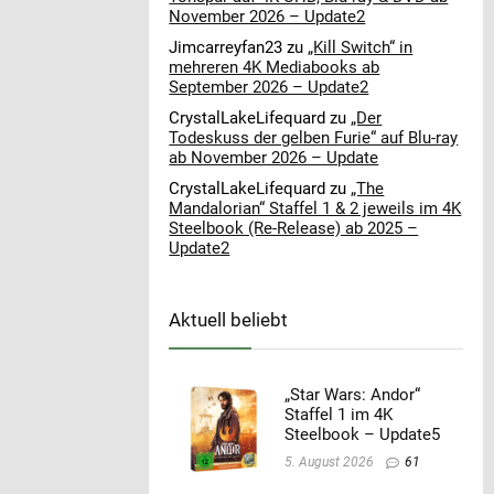
November 2026 – Update2
Jimcarreyfan23
zu
„Kill Switch“ in
mehreren 4K Mediabooks ab
September 2026 – Update2
CrystalLakeLifequard
zu
„Der
Todeskuss der gelben Furie“ auf Blu-ray
ab November 2026 – Update
CrystalLakeLifequard
zu
„The
Mandalorian“ Staffel 1 & 2 jeweils im 4K
Steelbook (Re-Release) ab 2025 –
Update2
Aktuell beliebt
„Star Wars: Andor“
Staffel 1 im 4K
Steelbook – Update5
5. August 2026
61