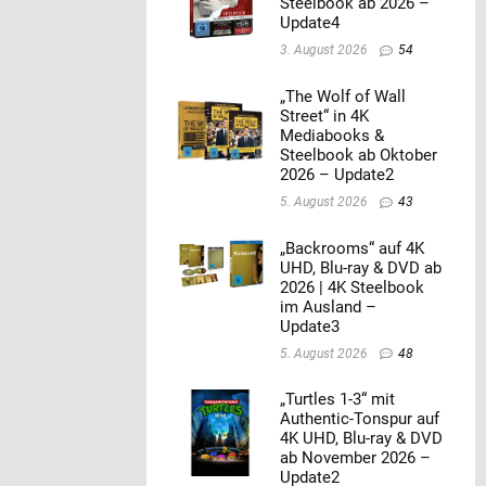
Steelbook ab 2026 –
Update4
3. August 2026
54
„The Wolf of Wall
Street“ in 4K
Mediabooks &
Steelbook ab Oktober
2026 – Update2
5. August 2026
43
„Backrooms“ auf 4K
UHD, Blu-ray & DVD ab
2026 | 4K Steelbook
im Ausland –
Update3
5. August 2026
48
„Turtles 1-3“ mit
Authentic-Tonspur auf
4K UHD, Blu-ray & DVD
ab November 2026 –
Update2