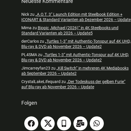
Neueste Kommentare
Nick
zu
„A.O.T. 3“ Launch Edition mit Steelbook Edition +
ICONART & Standard Varianten ab Dezember 2026 – Update
Mima
zu
Biopic „Michael (2026)“ in 4K Steelbooks und
Standard Varianten ab 2026 – Update5
derCarlos
zu
„Turtles 1-3“ mit Authentic-Tonspur auf 4K UHD,
Blu-ray & DVD ab November 2026 – Update2
PL4SMA
zu
„Turtles 1-3“ mit Authentic-Tonspur auf 4K UHD,
Blu-ray & DVD ab November 2026 – Update2
Jimcarreyfan23
zu
„Kill Switch“ in mehreren 4K Mediabooks
ab September 2026 – Update2
CrystalLakeLifequard
zu
„Der Todeskuss der gelben Furie“
auf Blu-ray ab November 2026 – Update
Folgen