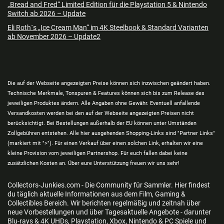
„Bread and Fred“ Limited Edition für die Playstation 5 & Nintendo
Switch ab 2026 – Update
Eli Roth´s „Ice Cream Man“ im 4K Steelbook & Standard Varianten
ab November 2026 – Update2
Die auf der Webseite angezeigten Preise können sich inzwischen geändert haben.
Technische Merkmale, Tonspuren & Features können sich bis zum Release des
jeweiligen Produktes ändern. Alle Angaben ohne Gewähr. Eventuell anfallende
Versandkosten werden bei den auf der Webseite angezeigten Preisen nicht
berücksichtigt. Bei Bestellungen außerhalb der EU können unter Umständen
Zollgebühren entstehen. Alle hier ausgehenden Shopping-Links sind "Partner Links"
(markiert mit ">"). Für einen Verkauf über einen solchen Link, erhalten wir eine
kleine Provision vom jeweiligen Partnershop. Für euch fallen dabei keine
zusätzlichen Kosten an. Über eure Unterstützung freuen wir uns sehr!
Collectors-Junkies.com - Die Community für Sammler. Hier findest
du täglich aktuelle Informationen aus dem Film, Gaming &
Collectibles Bereich. Wir berichten regelmäßig und zeitnah über
neue Vorbestellungen und über Tagesaktuelle Angebote - darunter
Blu-rays & 4K UHDs, Playstation, Xbox, Nintendo & PC Spiele und