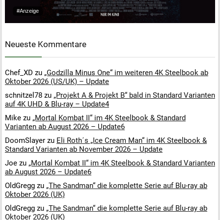
#Anzeige
Neueste Kommentare
Chef_XD
zu
„Godzilla Minus One“ im weiteren 4K Steelbook ab
Oktober 2026 (US/UK) – Update
schnitzel78
zu
„Projekt A & Projekt B“ bald in Standard Varianten
auf 4K UHD & Blu-ray – Update4
Mike
zu
„Mortal Kombat II“ im 4K Steelbook & Standard
Varianten ab August 2026 – Update6
DoomSlayer
zu
Eli Roth´s „Ice Cream Man“ im 4K Steelbook &
Standard Varianten ab November 2026 – Update
Joe
zu
„Mortal Kombat II“ im 4K Steelbook & Standard Varianten
ab August 2026 – Update6
OldGregg
zu
„The Sandman“ die komplette Serie auf Blu-ray ab
Oktober 2026 (UK)
OldGregg
zu
„The Sandman“ die komplette Serie auf Blu-ray ab
Oktober 2026 (UK)