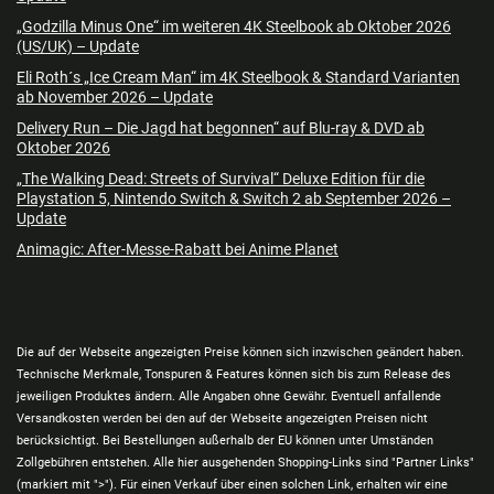
„Godzilla Minus One“ im weiteren 4K Steelbook ab Oktober 2026
(US/UK) – Update
Eli Roth´s „Ice Cream Man“ im 4K Steelbook & Standard Varianten
ab November 2026 – Update
Delivery Run – Die Jagd hat begonnen“ auf Blu-ray & DVD ab
Oktober 2026
„The Walking Dead: Streets of Survival“ Deluxe Edition für die
Playstation 5, Nintendo Switch & Switch 2 ab September 2026 –
Update
Animagic: After-Messe-Rabatt bei Anime Planet
Die auf der Webseite angezeigten Preise können sich inzwischen geändert haben.
Technische Merkmale, Tonspuren & Features können sich bis zum Release des
jeweiligen Produktes ändern. Alle Angaben ohne Gewähr. Eventuell anfallende
Versandkosten werden bei den auf der Webseite angezeigten Preisen nicht
berücksichtigt. Bei Bestellungen außerhalb der EU können unter Umständen
Zollgebühren entstehen. Alle hier ausgehenden Shopping-Links sind "Partner Links"
(markiert mit ">"). Für einen Verkauf über einen solchen Link, erhalten wir eine