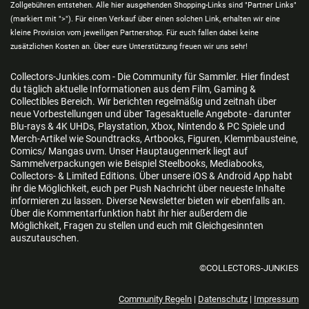
Zollgebühren entstehen. Alle hier ausgehenden Shopping-Links sind "Partner Links"
(markiert mit ">"). Für einen Verkauf über einen solchen Link, erhalten wir eine
kleine Provision vom jeweiligen Partnershop. Für euch fallen dabei keine
zusätzlichen Kosten an. Über eure Unterstützung freuen wir uns sehr!
Collectors-Junkies.com - Die Community für Sammler. Hier findest
du täglich aktuelle Informationen aus dem Film, Gaming &
Collectibles Bereich. Wir berichten regelmäßig und zeitnah über
neue Vorbestellungen und über Tagesaktuelle Angebote - darunter
Blu-rays & 4K UHDs, Playstation, Xbox, Nintendo & PC Spiele und
Merch-Artikel wie Soundtracks, Artbooks, Figuren, Klemmbausteine,
Comics/ Mangas uvm. Unser Hauptaugenmerk liegt auf
Sammelverpackungen wie Beispiel Steelbooks, Mediabooks,
Collectors- & Limited Editions. Über unsere iOS & Android App habt
ihr die Möglichkeit, euch per Push Nachricht über neueste Inhalte
informieren zu lassen. Diverse Newsletter bieten wir ebenfalls an.
Über die Kommentarfunktion habt ihr hier außerdem die
Möglichkeit, Fragen zu stellen und euch mit Gleichgesinnten
auszutauschen.
©COLLECTORS-JUNKIES
Community Regeln
|
Datenschutz
|
Impressum