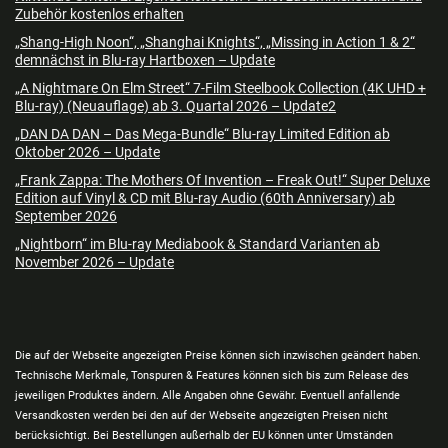
Zubehör kostenlos erhalten
„Shang-High Noon“, „Shanghai Knights“, „Missing in Action 1 & 2“
demnächst in Blu-ray Hartboxen – Update
„A Nightmare On Elm Street“ 7-Film Steelbook Collection (4K UHD +
Blu-ray) (Neuauflage) ab 3. Quartal 2026 – Update2
„DAN DA DAN – Das Mega-Bundle“ Blu-ray Limited Edition ab
Oktober 2026 – Update
„Frank Zappa: The Mothers Of Invention – Freak Out!“ Super Deluxe
Edition auf Vinyl & CD mit Blu-ray Audio (60th Anniversary) ab
September 2026
„Nightborn“ im Blu-ray Mediabook & Standard Varianten ab
November 2026 – Update
Die auf der Webseite angezeigten Preise können sich inzwischen geändert haben.
Technische Merkmale, Tonspuren & Features können sich bis zum Release des
jeweiligen Produktes ändern. Alle Angaben ohne Gewähr. Eventuell anfallende
Versandkosten werden bei den auf der Webseite angezeigten Preisen nicht
berücksichtigt. Bei Bestellungen außerhalb der EU können unter Umständen