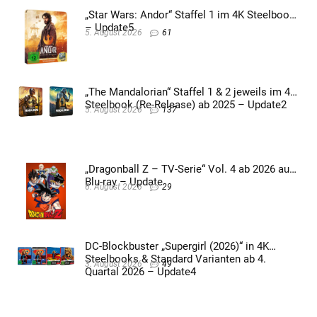
„Star Wars: Andor“ Staffel 1 im 4K Steelbook
– Update5
5. August 2026
61
„The Mandalorian“ Staffel 1 & 2 jeweils im 4K
Steelbook (Re-Release) ab 2025 – Update2
5. August 2026
137
„Dragonball Z – TV-Serie“ Vol. 4 ab 2026 auf
Blu-ray – Update
6. August 2026
29
DC-Blockbuster „Supergirl (2026)“ in 4K
Steelbooks & Standard Varianten ab 4.
3. August 2026
49
Quartal 2026 – Update4