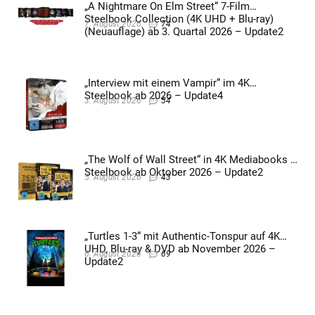
„A Nightmare On Elm Street“ 7-Film
Steelbook Collection (4K UHD + Blu-ray)
7. August 2026
74
(Neuauflage) ab 3. Quartal 2026 – Update2
„Interview mit einem Vampir“ im 4K
Steelbook ab 2026 – Update4
3. August 2026
54
„The Wolf of Wall Street“ in 4K Mediabooks &
Steelbook ab Oktober 2026 – Update2
5. August 2026
43
„Turtles 1-3“ mit Authentic-Tonspur auf 4K
UHD, Blu-ray & DVD ab November 2026 –
6. August 2026
69
Update2