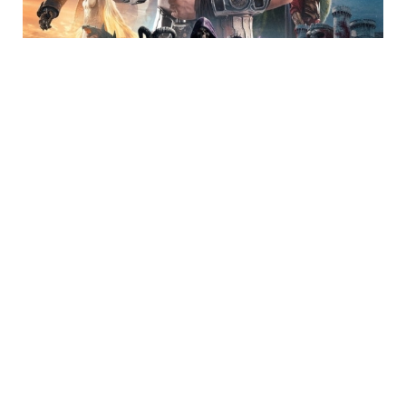
Trending
Neueste Kommentare
Jimcarreyfan23
zu
„Tschang Fu – Der Todeshammer“ auf Blu-ray