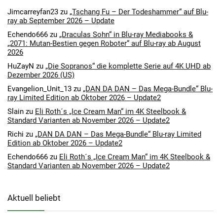
Jimcarreyfan23
zu
„Tschang Fu – Der Todeshammer“ auf Blu-
ray ab September 2026 – Update
Echendo666
zu
„Draculas Sohn“ in Blu-ray Mediabooks &
„2071: Mutan-Bestien gegen Roboter“ auf Blu-ray ab August
2026
HuZayN
zu
„Die Sopranos“ die komplette Serie auf 4K UHD ab
Dezember 2026 (US)
Evangelion_Unit_13
zu
„DAN DA DAN – Das Mega-Bundle“ Blu-
ray Limited Edition ab Oktober 2026 – Update2
Slain
zu
Eli Roth´s „Ice Cream Man“ im 4K Steelbook &
Standard Varianten ab November 2026 – Update2
Richi
zu
„DAN DA DAN – Das Mega-Bundle“ Blu-ray Limited
Edition ab Oktober 2026 – Update2
Echendo666
zu
Eli Roth´s „Ice Cream Man“ im 4K Steelbook &
Standard Varianten ab November 2026 – Update2
Aktuell beliebt