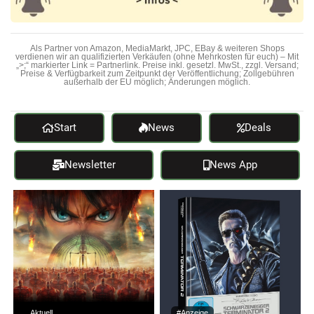
Als Partner von Amazon, MediaMarkt, JPC, EBay & weiteren Shops
verdienen wir an qualifizierten Verkäufen (ohne Mehrkosten für euch) – Mit
„>;“ markierter Link = Partnerlink. Preise inkl. gesetzl. MwSt., zzgl. Versand;
Preise & Verfügbarkeit zum Zeitpunkt der Veröffentlichung; Zollgebühren
außerhalb der EU möglich; Änderungen möglich.
Start
News
Deals
Newsletter
News App
Aktuell
#Anzeige