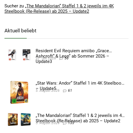
Sucher
zu
„The Mandalorian“ Staffel 1 & 2 jeweils im 4K
Steelbook (Re-Release) ab 2025 – Update2
Aktuell beliebt
Resident Evil Requiem amiibo „Grace
Ashcroft“ & Leon“ ab Sommer 2026 –
31. Juli 2026
56
Update3
„Star Wars: Andor“ Staffel 1 im 4K Steelbook
– Update5
5. August 2026
61
„The Mandalorian“ Staffel 1 & 2 jeweils im 4K
Steelbook (Re-Release) ab 2025 – Update2
5. August 2026
133