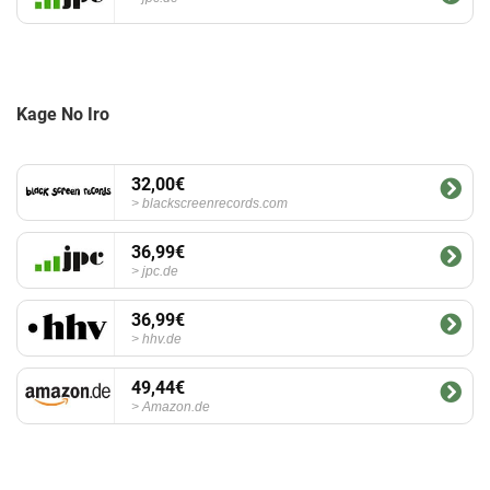
Kage No Iro
32,00€
blackscreenrecords.com
36,99€
jpc.de
36,99€
hhv.de
49,44€
Amazon.de