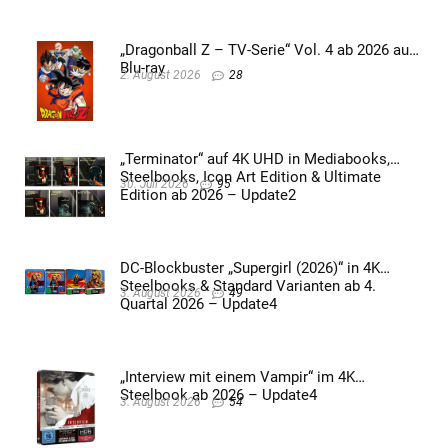
„Dragonball Z – TV-Serie“ Vol. 4 ab 2026 auf
Blu-ray
2. August 2026
28
„Terminator“ auf 4K UHD in Mediabooks,
Steelbooks, Icon Art Edition & Ultimate
30. Juli 2026
95
Edition ab 2026 – Update2
DC-Blockbuster „Supergirl (2026)“ in 4K
Steelbooks & Standard Varianten ab 4.
3. August 2026
49
Quartal 2026 – Update4
„Interview mit einem Vampir“ im 4K
Steelbook ab 2026 – Update4
3. August 2026
54