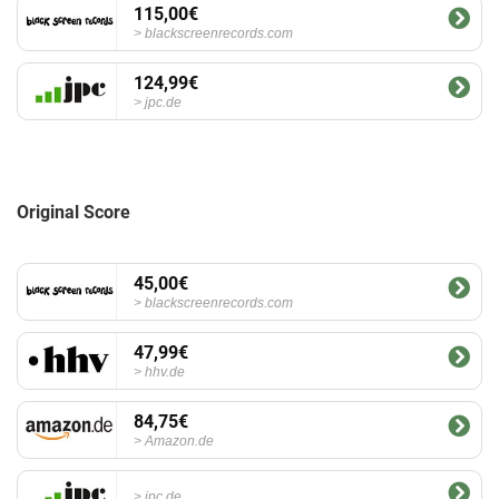
115,00€
blackscreenrecords.com
124,99€
jpc.de
Original Score
45,00€
blackscreenrecords.com
47,99€
hhv.de
84,75€
Amazon.de
jpc.de