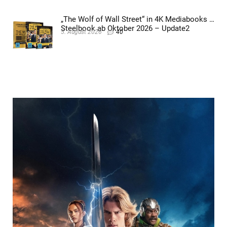
„The Wolf of Wall Street“ in 4K Mediabooks &
Steelbook ab Oktober 2026 – Update2
5. August 2026
40