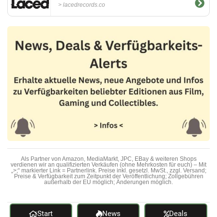
lacedrecords.co
Als Partner von Amazon, MediaMarkt, JPC, EBay & weiteren Shops
verdienen wir an qualifizierten Verkäufen (ohne Mehrkosten für euch) – Mit
„>;“ markierter Link = Partnerlink. Preise inkl. gesetzl. MwSt., zzgl. Versand;
Preise & Verfügbarkeit zum Zeitpunkt der Veröffentlichung; Zollgebühren
außerhalb der EU möglich; Änderungen möglich.
Start
News
Deals