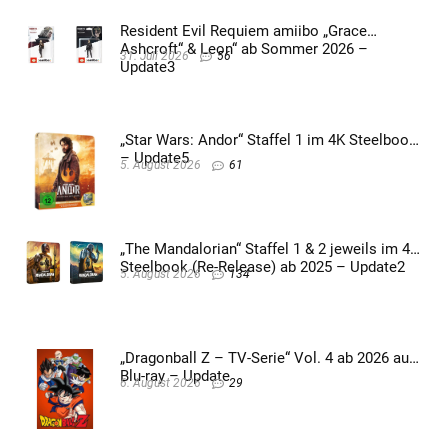
Resident Evil Requiem amiibo „Grace
Ashcroft“ & Leon“ ab Sommer 2026 –
31. Juli 2026
56
Update3
„Star Wars: Andor“ Staffel 1 im 4K Steelbook
– Update5
5. August 2026
61
„The Mandalorian“ Staffel 1 & 2 jeweils im 4K
Steelbook (Re-Release) ab 2025 – Update2
5. August 2026
134
„Dragonball Z – TV-Serie“ Vol. 4 ab 2026 auf
Blu-ray – Update
6. August 2026
29