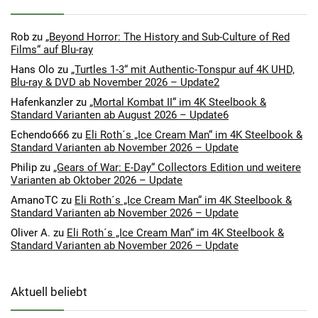
Rob
zu
„Beyond Horror: The History and Sub-Culture of Red
Films“ auf Blu-ray
Hans Olo
zu
„Turtles 1-3“ mit Authentic-Tonspur auf 4K UHD,
Blu-ray & DVD ab November 2026 – Update2
Hafenkanzler
zu
„Mortal Kombat II“ im 4K Steelbook &
Standard Varianten ab August 2026 – Update6
Echendo666
zu
Eli Roth´s „Ice Cream Man“ im 4K Steelbook &
Standard Varianten ab November 2026 – Update
Philip
zu
„Gears of War: E-Day“ Collectors Edition und weitere
Varianten ab Oktober 2026 – Update
AmanoTC
zu
Eli Roth´s „Ice Cream Man“ im 4K Steelbook &
Standard Varianten ab November 2026 – Update
Oliver A.
zu
Eli Roth´s „Ice Cream Man“ im 4K Steelbook &
Standard Varianten ab November 2026 – Update
Aktuell beliebt