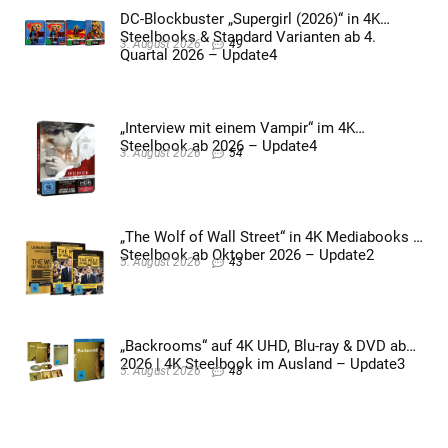
DC-Blockbuster „Supergirl (2026)“ in 4K
Steelbooks & Standard Varianten ab 4.
3. August 2026
49
Quartal 2026 – Update4
„Interview mit einem Vampir“ im 4K
Steelbook ab 2026 – Update4
3. August 2026
54
„The Wolf of Wall Street“ in 4K Mediabooks &
Steelbook ab Oktober 2026 – Update2
5. August 2026
43
„Backrooms“ auf 4K UHD, Blu-ray & DVD ab
2026 | 4K Steelbook im Ausland – Update3
5. August 2026
48