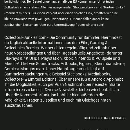
berücksichtigt. Bei Bestellungen außerhalb der EU können unter Umständen
Zollgebühren entstehen. Alle hier ausgehenden Shopping-Links sind "Partner Links"
(markiert mit ">"). Für einen Verkauf über einen solchen Link, erhalten wir eine
kleine Provision vom jeweiligen Partnershop. Für euch fallen dabei keine
zusätzlichen Kosten an. Über eure Unterstützung freuen wir uns sehr!
Collectors-Junkies.com - Die Community für Sammler. Hier findest
du täglich aktuelle Informationen aus dem Film, Gaming &
Collectibles Bereich. Wir berichten regelmäßig und zeitnah über
neue Vorbestellungen und über Tagesaktuelle Angebote - darunter
Blu-rays & 4K UHDs, Playstation, Xbox, Nintendo & PC Spiele und
Merch-Artikel wie Soundtracks, Artbooks, Figuren, Klemmbausteine,
Comics/ Mangas uvm. Unser Hauptaugenmerk liegt auf
Sammelverpackungen wie Beispiel Steelbooks, Mediabooks,
Collectors- & Limited Editions. Über unsere iOS & Android App habt
ihr die Möglichkeit, euch per Push Nachricht über neueste Inhalte
informieren zu lassen. Diverse Newsletter bieten wir ebenfalls an.
Über die Kommentarfunktion habt ihr hier außerdem die
Möglichkeit, Fragen zu stellen und euch mit Gleichgesinnten
auszutauschen.
©COLLECTORS-JUNKIES