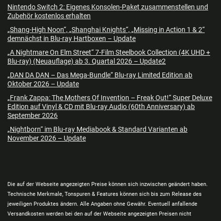
Nintendo Switch 2: Eigenes Konsolen-Paket zusammenstellen und
Zubehör kostenlos erhalten
„Shang-High Noon“, „Shanghai Knights“, „Missing in Action 1 & 2“
demnächst in Blu-ray Hartboxen – Update
„A Nightmare On Elm Street“ 7-Film Steelbook Collection (4K UHD +
Blu-ray) (Neuauflage) ab 3. Quartal 2026 – Update2
„DAN DA DAN – Das Mega-Bundle“ Blu-ray Limited Edition ab
Oktober 2026 – Update
„Frank Zappa: The Mothers Of Invention – Freak Out!“ Super Deluxe
Edition auf Vinyl & CD mit Blu-ray Audio (60th Anniversary) ab
September 2026
„Nightborn“ im Blu-ray Mediabook & Standard Varianten ab
November 2026 – Update
Die auf der Webseite angezeigten Preise können sich inzwischen geändert haben.
Technische Merkmale, Tonspuren & Features können sich bis zum Release des
jeweiligen Produktes ändern. Alle Angaben ohne Gewähr. Eventuell anfallende
Versandkosten werden bei den auf der Webseite angezeigten Preisen nicht