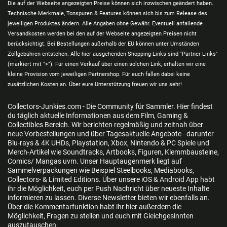
Die auf der Webseite angezeigten Preise können sich inzwischen geändert haben.
Technische Merkmale, Tonspuren & Features können sich bis zum Release des
jeweiligen Produktes ändern. Alle Angaben ohne Gewähr. Eventuell anfallende
Versandkosten werden bei den auf der Webseite angezeigten Preisen nicht
berücksichtigt. Bei Bestellungen außerhalb der EU können unter Umständen
Zollgebühren entstehen. Alle hier ausgehenden Shopping-Links sind "Partner Links"
(markiert mit ">"). Für einen Verkauf über einen solchen Link, erhalten wir eine
kleine Provision vom jeweiligen Partnershop. Für euch fallen dabei keine
zusätzlichen Kosten an. Über eure Unterstützung freuen wir uns sehr!
Collectors-Junkies.com - Die Community für Sammler. Hier findest
du täglich aktuelle Informationen aus dem Film, Gaming &
Collectibles Bereich. Wir berichten regelmäßig und zeitnah über
neue Vorbestellungen und über Tagesaktuelle Angebote - darunter
Blu-rays & 4K UHDs, Playstation, Xbox, Nintendo & PC Spiele und
Merch-Artikel wie Soundtracks, Artbooks, Figuren, Klemmbausteine,
Comics/ Mangas uvm. Unser Hauptaugenmerk liegt auf
Sammelverpackungen wie Beispiel Steelbooks, Mediabooks,
Collectors- & Limited Editions. Über unsere iOS & Android App habt
ihr die Möglichkeit, euch per Push Nachricht über neueste Inhalte
informieren zu lassen. Diverse Newsletter bieten wir ebenfalls an.
Über die Kommentarfunktion habt ihr hier außerdem die
Möglichkeit, Fragen zu stellen und euch mit Gleichgesinnten
auszutauschen.