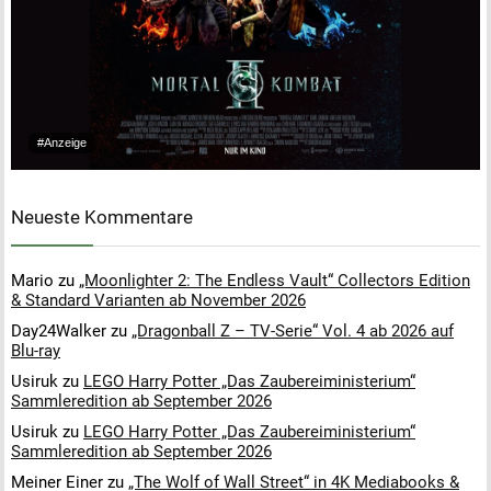
#Anzeige
Neueste Kommentare
Mario
zu
„Moonlighter 2: The Endless Vault“ Collectors Edition
& Standard Varianten ab November 2026
Day24Walker
zu
„Dragonball Z – TV-Serie“ Vol. 4 ab 2026 auf
Blu-ray
Usiruk
zu
LEGO Harry Potter „Das Zaubereiministerium“
Sammleredition ab September 2026
Usiruk
zu
LEGO Harry Potter „Das Zaubereiministerium“
Sammleredition ab September 2026
Meiner Einer
zu
„The Wolf of Wall Street“ in 4K Mediabooks &