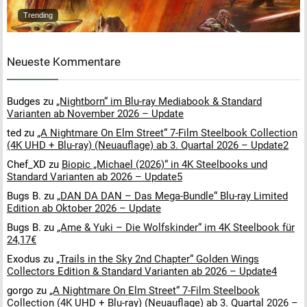
Trending
Neueste Kommentare
Budges
zu
„Nightborn“ im Blu-ray Mediabook & Standard
Varianten ab November 2026 – Update
ted
zu
„A Nightmare On Elm Street“ 7-Film Steelbook Collection
(4K UHD + Blu-ray) (Neuauflage) ab 3. Quartal 2026 – Update2
Chef_XD
zu
Biopic „Michael (2026)“ in 4K Steelbooks und
Standard Varianten ab 2026 – Update5
Bugs B.
zu
„DAN DA DAN – Das Mega-Bundle“ Blu-ray Limited
Edition ab Oktober 2026 – Update
Bugs B.
zu
„Ame & Yuki – Die Wolfskinder“ im 4K Steelbook für
24,17€
Exodus
zu
„Trails in the Sky 2nd Chapter“ Golden Wings
Collectors Edition & Standard Varianten ab 2026 – Update4
gorgo
zu
„A Nightmare On Elm Street“ 7-Film Steelbook
Collection (4K UHD + Blu-ray) (Neuauflage) ab 3. Quartal 2026 –