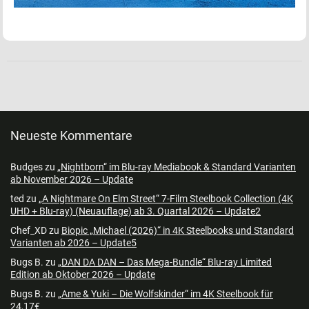
Neueste Kommentare
Budges
zu
„Nightborn“ im Blu-ray Mediabook & Standard Varianten
ab November 2026 – Update
ted
zu
„A Nightmare On Elm Street“ 7-Film Steelbook Collection (4K
UHD + Blu-ray) (Neuauflage) ab 3. Quartal 2026 – Update2
Chef_XD
zu
Biopic „Michael (2026)“ in 4K Steelbooks und Standard
Varianten ab 2026 – Update5
Bugs B.
zu
„DAN DA DAN – Das Mega-Bundle“ Blu-ray Limited
Edition ab Oktober 2026 – Update
Bugs B.
zu
„Ame & Yuki – Die Wolfskinder“ im 4K Steelbook für
24,17€