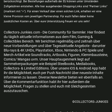
berücksichtigt. Bei Bestellungen außerhalb der EU können unter Umständen
Zollgebühren entstehen. Alle hier ausgehenden Shopping-Links sind "Partner Links"
(markiert mit ">"). Für einen Verkauf über einen solchen Link, erhalten wir eine
kleine Provision vom jeweiligen Partnershop. Für euch fallen dabei keine
zusätzlichen Kosten an. Über eure Unterstützung freuen wir uns sehr!
Collectors-Junkies.com - Die Community für Sammler. Hier findest
du täglich aktuelle Informationen aus dem Film, Gaming &
Collectibles Bereich. Wir berichten regelmäßig und zeitnah über
neue Vorbestellungen und über Tagesaktuelle Angebote - darunter
Blu-rays & 4K UHDs, Playstation, Xbox, Nintendo & PC Spiele und
Merch-Artikel wie Soundtracks, Artbooks, Figuren, Klemmbausteine,
Comics/ Mangas uvm. Unser Hauptaugenmerk liegt auf
Sammelverpackungen wie Beispiel Steelbooks, Mediabooks,
Collectors- & Limited Editions. Über unsere iOS & Android App habt
ihr die Möglichkeit, euch per Push Nachricht über neueste Inhalte
informieren zu lassen. Diverse Newsletter bieten wir ebenfalls an.
Über die Kommentarfunktion habt ihr hier außerdem die
Möglichkeit, Fragen zu stellen und euch mit Gleichgesinnten
auszutauschen.
©COLLECTORS-JUNKIES