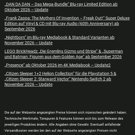
„DAN DA DAN – Das Mega-Bundle“ Blu-ray Limited Edition ab
Oktober 2026 – Update
„Frank Zappa: The Mothers Of Invention – Freak Out!“ Super Deluxe
Edition auf Vinyl & CD mit Blu-ray Audio (60th Anniversary) ab
September 2026
„Nightborn“ im Blu-ray Mediabook & Standard Varianten ab
November 2026 – Update
LEGO BrickHeadz „Die Gremlins Gizmo und Stripe“ & „Superman
und Batman: Figuren aus dem Golden Age“ ab September 2026
„Presence“ ab Oktober 2026 im 4K Mediabook – Update2
„Citizen Sleeper 1+2 Helion Collection“ für die Playstation 5 &
„Citizen Sleeper 2: Starward Vector“ Nintendo Switch 2 ab
November 2026 – Update
Die auf der Webseite angezeigten Preise können sich inzwischen geändert haben.
Technische Merkmale, Tonspuren & Features können sich bis zum Release des
jeweiligen Produktes ändern. Alle Angaben ohne Gewähr. Eventuell anfallende
Versandkosten werden bei den auf der Webseite angezeigten Preisen nicht