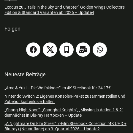
Exodus
zu
„Trails in the Sky 2nd Chapter“ Golden Wings Collectors
Edition & Standard Varianten ab 2026 – Update4
Folgen
Neueste Beiträge
„Ame & Yuki – Die Wolfskinder“ im 4K Steelbook für 24,17€
Nintendo Switch 2: Eigenes Konsolen-Paket zusammenstellen und
Zubehör kostenlos erhalten
„Shang-High Noon“, „Shanghai Knights“, „Missing in Action 1 & 2“
demnächst in Blu-ray Hartboxen – Update
„A Nightmare On Elm Street“ 7-Film Steelbook Collection (4K UHD +
Blu-ray) (Neuauflage) ab 3. Quartal 2026 – Update2