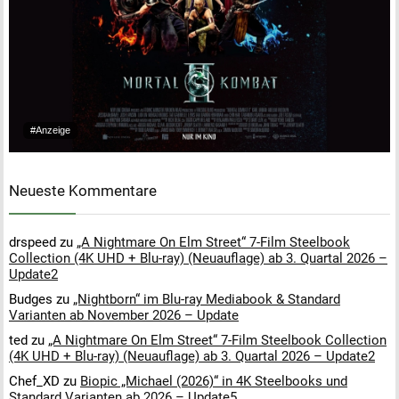
#Anzeige
Neueste Kommentare
drspeed
zu
„A Nightmare On Elm Street“ 7-Film Steelbook
Collection (4K UHD + Blu-ray) (Neuauflage) ab 3. Quartal 2026 –
Update2
Budges
zu
„Nightborn“ im Blu-ray Mediabook & Standard
Varianten ab November 2026 – Update
ted
zu
„A Nightmare On Elm Street“ 7-Film Steelbook Collection
(4K UHD + Blu-ray) (Neuauflage) ab 3. Quartal 2026 – Update2
Chef_XD
zu
Biopic „Michael (2026)“ in 4K Steelbooks und
Standard Varianten ab 2026 – Update5