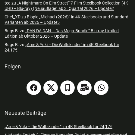
ted
zu
„A Nightmare On Elm Street“ 7-Film Steelbook Collection (4K
UHD + Blu-ray) (Neuauflage) ab 3. Quartal 2026 – Update2
Chef_XD
zu
Biopic „Michael (2026)“ in 4K Steelbooks und Standard
Varianten ab 2026 – Update5
Bugs B.
zu
„DAN DA DAN – Das Mega-Bundle“ Blu-ray Limited
Edition ab Oktober 2026 – Update
Bugs B.
zu
„Ame & Yuki – Die Wolfskinder“ im 4K Steelbook für
24,17€
Folgen
Neueste Beiträge
„Ame & Yuki – Die Wolfskinder“ im 4K Steelbook für 24,17€
Nintendo Switch 2: Eigenes Konsolen-Paket zusammenstellen und