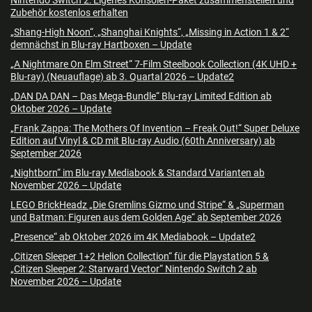
Zubehör kostenlos erhalten
„Shang-High Noon“, „Shanghai Knights“, „Missing in Action 1 & 2“
demnächst in Blu-ray Hartboxen – Update
„A Nightmare On Elm Street“ 7-Film Steelbook Collection (4K UHD +
Blu-ray) (Neuauflage) ab 3. Quartal 2026 – Update2
„DAN DA DAN – Das Mega-Bundle“ Blu-ray Limited Edition ab
Oktober 2026 – Update
„Frank Zappa: The Mothers Of Invention – Freak Out!“ Super Deluxe
Edition auf Vinyl & CD mit Blu-ray Audio (60th Anniversary) ab
September 2026
„Nightborn“ im Blu-ray Mediabook & Standard Varianten ab
November 2026 – Update
LEGO BrickHeadz „Die Gremlins Gizmo und Stripe“ & „Superman
und Batman: Figuren aus dem Golden Age“ ab September 2026
„Presence“ ab Oktober 2026 im 4K Mediabook – Update2
„Citizen Sleeper 1+2 Helion Collection“ für die Playstation 5 &
„Citizen Sleeper 2: Starward Vector“ Nintendo Switch 2 ab
November 2026 – Update