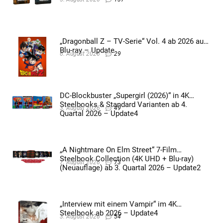
„Dragonball Z – TV-Serie“ Vol. 4 ab 2026 auf
Blu-ray – Update
6. August 2026
29
DC-Blockbuster „Supergirl (2026)“ in 4K
Steelbooks & Standard Varianten ab 4.
3. August 2026
49
Quartal 2026 – Update4
„A Nightmare On Elm Street“ 7-Film
Steelbook Collection (4K UHD + Blu-ray)
7. August 2026
73
(Neuauflage) ab 3. Quartal 2026 – Update2
„Interview mit einem Vampir“ im 4K
Steelbook ab 2026 – Update4
3. August 2026
54