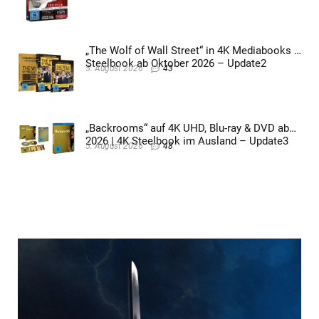
„The Wolf of Wall Street“ in 4K Mediabooks &
Steelbook ab Oktober 2026 – Update2
5. August 2026
43
„Backrooms“ auf 4K UHD, Blu-ray & DVD ab
2026 | 4K Steelbook im Ausland – Update3
5. August 2026
48