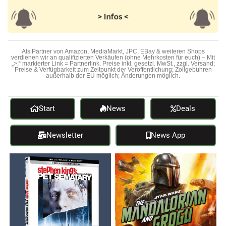
Als Partner von Amazon, MediaMarkt, JPC, EBay & weiteren Shops
verdienen wir an qualifizierten Verkäufen (ohne Mehrkosten für euch) – Mit
„>;“ markierter Link = Partnerlink. Preise inkl. gesetzl. MwSt., zzgl. Versand;
Preise & Verfügbarkeit zum Zeitpunkt der Veröffentlichung; Zollgebühren
außerhalb der EU möglich; Änderungen möglich.
Start
News
Deals
Newsletter
News App