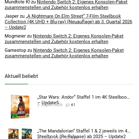
Mundtote KI
zu
Nintendo Switch 2: Eigenes Konsolen-Paket
zusammenstellen und Zubehör kostenlos erhalten
Jasper
zu
„A Nightmare On Elm Street“ 7-Film Steelbook
Collection (4K UHD + Blu-ray) (Neuauflage) ab 3. Quartal 2026
– Update2
Mogmeier
zu
Nintendo Switch 2: Eigenes Konsolen-Paket
zusammenstellen und Zubehör kostenlos erhalten
Gamestop
zu
Nintendo Switch 2: Eigenes Konsolen-Paket
zusammenstellen und Zubehör kostenlos erhalten
Aktuell beliebt
„Star Wars: Andor“ Staffel 1 im 4K Steelbook
– Update5
5. August 2026
61
„The Mandalorian“ Staffel 1 & 2 jeweils im 4K
Steelbook (Re-Release) ab 2025 – Update2
5. August 2026
137