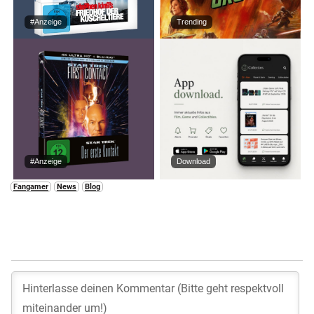
#Anzeige
Trending
#Anzeige
Download
Fangamer
News
Blog