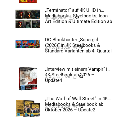
„Terminator“ auf 4K UHD in
Mediabooks, Steelbooks, Icon
30. Juli 2026
95
Art Edition & Ultimate Edition ab
2026 – Update2
DC-Blockbuster „Supergirl
(2026)“ in 4K Steelbooks &
3. August 2026
49
Standard Varianten ab 4. Quartal
2026 – Update4
„Interview mit einem Vampir“ im
4K Steelbook ab 2026 –
3. August 2026
54
Update4
„The Wolf of Wall Street“ in 4K
Mediabooks & Steelbook ab
5. August 2026
42
Oktober 2026 – Update2