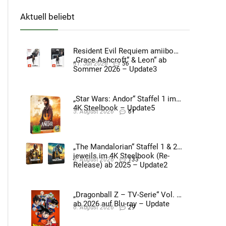
Aktuell beliebt
Resident Evil Requiem amiibo
„Grace Ashcroft“ & Leon“ ab
31. Juli 2026
56
Sommer 2026 – Update3
„Star Wars: Andor“ Staffel 1 im
4K Steelbook – Update5
5. August 2026
61
„The Mandalorian“ Staffel 1 & 2
jeweils im 4K Steelbook (Re-
5. August 2026
133
Release) ab 2025 – Update2
„Dragonball Z – TV-Serie“ Vol. 4
ab 2026 auf Blu-ray – Update
6. August 2026
29