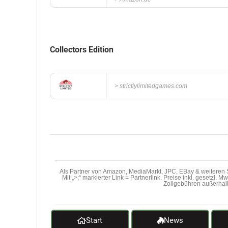
Collectors Edition
strictlylimitedgames.com
Als Partner von Amazon, MediaMarkt, JPC, EBay & weiteren S
Mit „>;“ markierter Link = Partnerlink. Preise inkl. gesetzl. 
Zollgebühren außerhal
Start
News