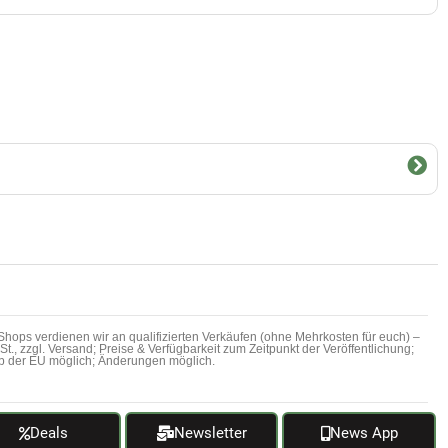
hops verdienen wir an qualifizierten Verkäufen (ohne Mehrkosten für euch) –
MwSt., zzgl. Versand; Preise & Verfügbarkeit zum Zeitpunkt der Veröffentlichung;
b der EU möglich; Änderungen möglich.
Deals
Newsletter
News App