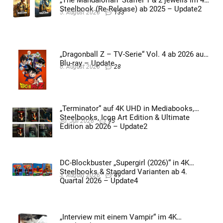
„The Mandalorian“ Staffel 1 & 2 jeweils im 4K
Steelbook (Re-Release) ab 2025 – Update2
5. August 2026
133
„Dragonball Z – TV-Serie“ Vol. 4 ab 2026 auf
Blu-ray – Update
6. August 2026
28
„Terminator“ auf 4K UHD in Mediabooks,
Steelbooks, Icon Art Edition & Ultimate
30. Juli 2026
95
Edition ab 2026 – Update2
DC-Blockbuster „Supergirl (2026)“ in 4K
Steelbooks & Standard Varianten ab 4.
3. August 2026
49
Quartal 2026 – Update4
„Interview mit einem Vampir“ im 4K