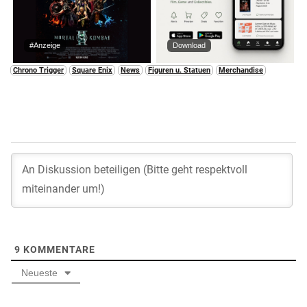
#Anzeige
Download
Chrono Trigger
Square Enix
News
Figuren u. Statuen
Merchandise
9
KOMMENTARE
Neueste