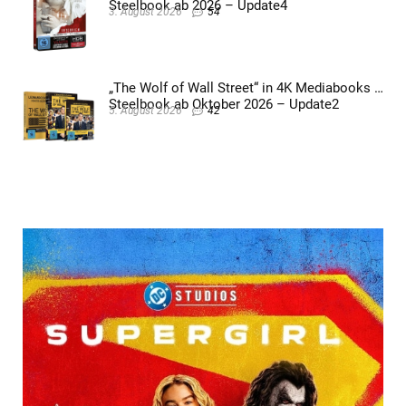
Steelbook ab 2026 – Update4
3. August 2026
54
„The Wolf of Wall Street“ in 4K Mediabooks &
Steelbook ab Oktober 2026 – Update2
5. August 2026
42