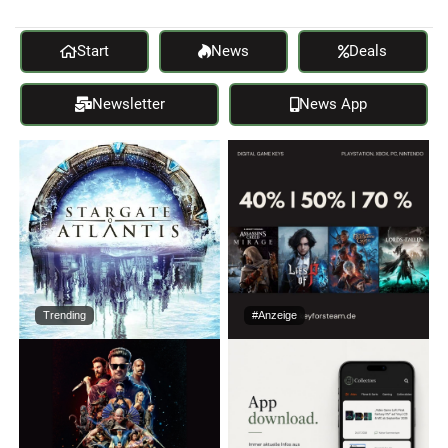
Start
News
Deals
Newsletter
News App
Trending
#Anzeige