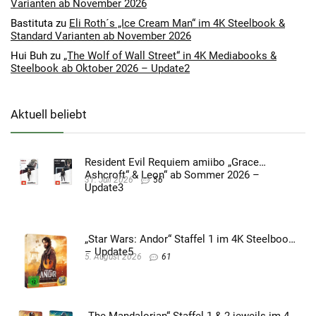
Varianten ab November 2026
Bastituta
zu
Eli Roth´s „Ice Cream Man“ im 4K Steelbook &
Standard Varianten ab November 2026
Hui Buh
zu
„The Wolf of Wall Street“ in 4K Mediabooks &
Steelbook ab Oktober 2026 – Update2
Aktuell beliebt
Resident Evil Requiem amiibo „Grace
Ashcroft“ & Leon“ ab Sommer 2026 –
31. Juli 2026
56
Update3
„Star Wars: Andor“ Staffel 1 im 4K Steelbook
– Update5
5. August 2026
61