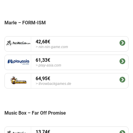
Marle – FORM-ISM
42,68€
nin-nin-game.com
61,33€
play-asia.com
64,95€
throwbackgames.de
Music Box – Far Off Promise
13,74€