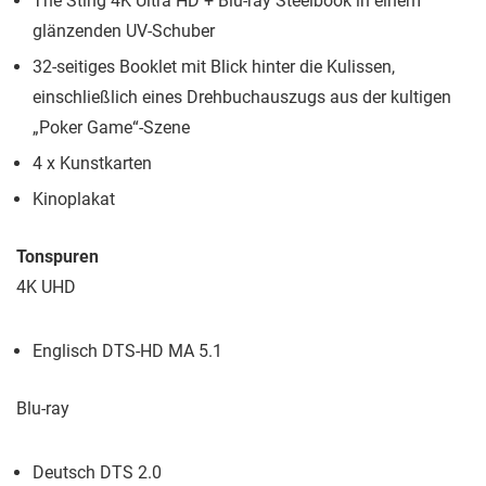
The Sting 4K Ultra HD + Blu-ray Steelbook in einem
glänzenden UV-Schuber
32-seitiges Booklet mit Blick hinter die Kulissen,
einschließlich eines Drehbuchauszugs aus der kultigen
„Poker Game“-Szene
4 x Kunstkarten
Kinoplakat
Tonspuren
4K UHD
Englisch DTS-HD MA 5.1
Blu-ray
Deutsch DTS 2.0