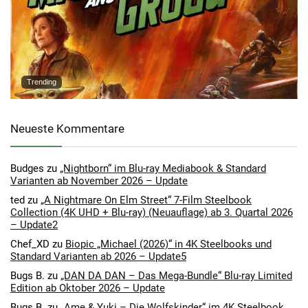
Trending
Neueste Kommentare
Budges
zu
„Nightborn“ im Blu-ray Mediabook & Standard
Varianten ab November 2026 – Update
ted
zu
„A Nightmare On Elm Street“ 7-Film Steelbook
Collection (4K UHD + Blu-ray) (Neuauflage) ab 3. Quartal 2026
– Update2
Chef_XD
zu
Biopic „Michael (2026)“ in 4K Steelbooks und
Standard Varianten ab 2026 – Update5
Bugs B.
zu
„DAN DA DAN – Das Mega-Bundle“ Blu-ray Limited
Edition ab Oktober 2026 – Update
Bugs B.
zu
„Ame & Yuki – Die Wolfskinder“ im 4K Steelbook