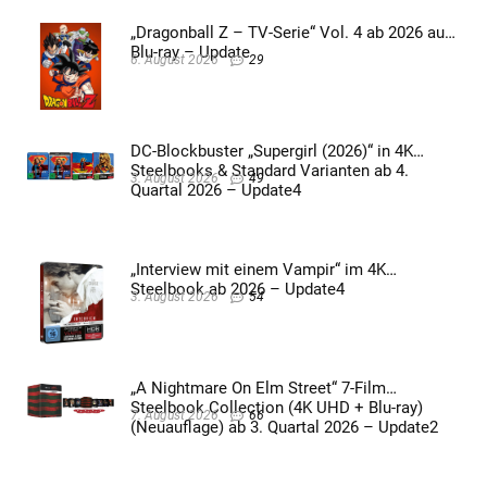
„Dragonball Z – TV-Serie“ Vol. 4 ab 2026 auf
Blu-ray – Update
6. August 2026
29
DC-Blockbuster „Supergirl (2026)“ in 4K
Steelbooks & Standard Varianten ab 4.
3. August 2026
49
Quartal 2026 – Update4
„Interview mit einem Vampir“ im 4K
Steelbook ab 2026 – Update4
3. August 2026
54
„A Nightmare On Elm Street“ 7-Film
Steelbook Collection (4K UHD + Blu-ray)
7. August 2026
66
(Neuauflage) ab 3. Quartal 2026 – Update2