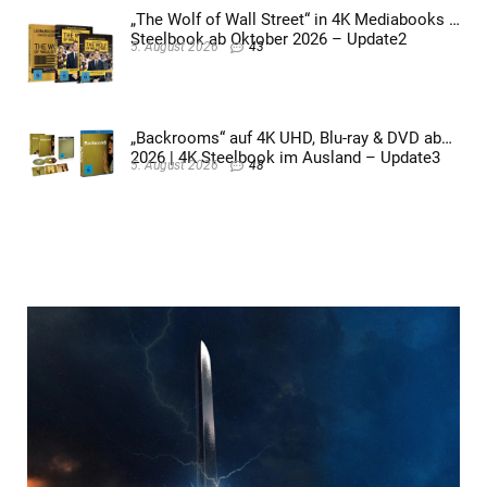
„The Wolf of Wall Street“ in 4K Mediabooks &
Steelbook ab Oktober 2026 – Update2
5. August 2026
43
„Backrooms“ auf 4K UHD, Blu-ray & DVD ab
2026 | 4K Steelbook im Ausland – Update3
5. August 2026
48