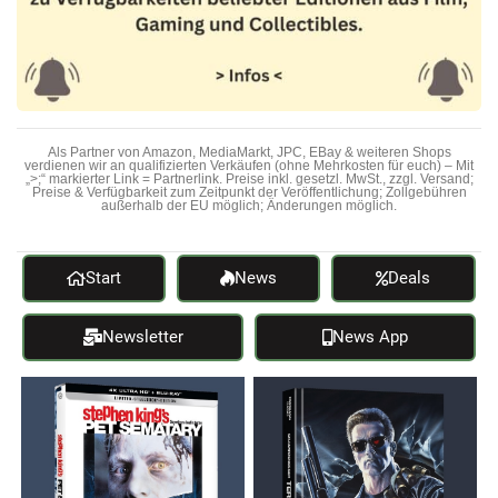
Als Partner von Amazon, MediaMarkt, JPC, EBay & weiteren Shops
verdienen wir an qualifizierten Verkäufen (ohne Mehrkosten für euch) – Mit
„>;“ markierter Link = Partnerlink. Preise inkl. gesetzl. MwSt., zzgl. Versand;
Preise & Verfügbarkeit zum Zeitpunkt der Veröffentlichung; Zollgebühren
außerhalb der EU möglich; Änderungen möglich.
Start
News
Deals
Newsletter
News App