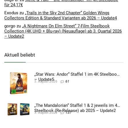
für 24,17€
Exodus
zu
„Trails in the Sky 2nd Chapter“ Golden Wings
Collectors Edition & Standard Varianten ab 2026 – Update4
gorgo
zu
„A Nightmare On Elm Street“ 7-Film Steelbook
Collection (4K UHD + Blu-ray) (Neuauflage) ab 3. Quartal 2026
– Update2
Aktuell beliebt
„Star Wars: Andor“ Staffel 1 im 4K Steelbook
– Update5
5. August 2026
61
„The Mandalorian“ Staffel 1 & 2 jeweils im 4K
Steelbook (Re-Release) ab 2025 – Update2
5. August 2026
137