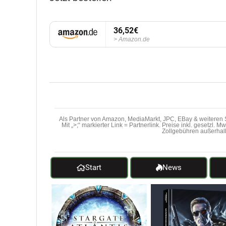
36,52€
Amazon.de
Als Partner von Amazon, MediaMarkt, JPC, EBay & weiteren S
Mit „>;“ markierter Link = Partnerlink. Preise inkl. gesetzl. 
Zollgebühren außerhal
Start
News