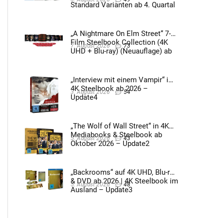
Standard Varianten ab 4. Quartal
2026 – Update4
„A Nightmare On Elm Street“ 7-
Film Steelbook Collection (4K
7. August 2026
73
UHD + Blu-ray) (Neuauflage) ab
3. Quartal 2026 – Update2
„Interview mit einem Vampir“ im
4K Steelbook ab 2026 –
3. August 2026
54
Update4
„The Wolf of Wall Street“ in 4K
Mediabooks & Steelbook ab
5. August 2026
43
Oktober 2026 – Update2
„Backrooms“ auf 4K UHD, Blu-ray
& DVD ab 2026 | 4K Steelbook im
5. August 2026
48
Ausland – Update3