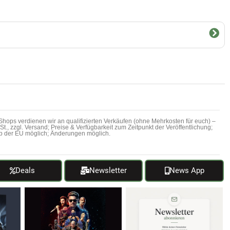
hops verdienen wir an qualifizierten Verkäufen (ohne Mehrkosten für euch) –
MwSt., zzgl. Versand; Preise & Verfügbarkeit zum Zeitpunkt der Veröffentlichung;
b der EU möglich; Änderungen möglich.
Deals
Newsletter
News App