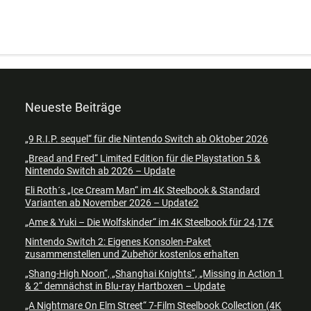
Neueste Beiträge
„9 R.I.P. sequel“ für die Nintendo Switch ab Oktober 2026
„Bread and Fred“ Limited Edition für die Playstation 5 &
Nintendo Switch ab 2026 – Update
Eli Roth´s „Ice Cream Man“ im 4K Steelbook & Standard
Varianten ab November 2026 – Update2
„Ame & Yuki – Die Wolfskinder“ im 4K Steelbook für 24,17€
Nintendo Switch 2: Eigenes Konsolen-Paket
zusammenstellen und Zubehör kostenlos erhalten
„Shang-High Noon“, „Shanghai Knights“, „Missing in Action 1
& 2“ demnächst in Blu-ray Hartboxen – Update
„A Nightmare On Elm Street“ 7-Film Steelbook Collection (4K