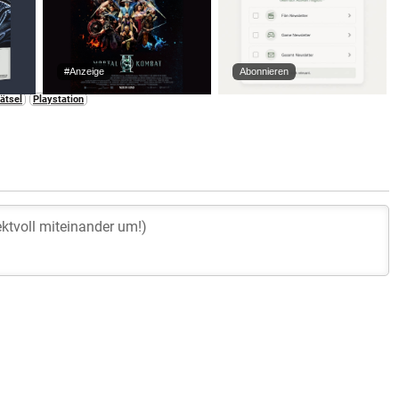
#Anzeige
Abonnieren
ätsel
Playstation