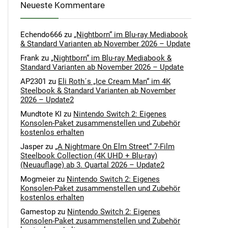
Neueste Kommentare
Echendo666
zu
„Nightborn“ im Blu-ray Mediabook
& Standard Varianten ab November 2026 – Update
Frank
zu
„Nightborn“ im Blu-ray Mediabook &
Standard Varianten ab November 2026 – Update
AP2301
zu
Eli Roth´s „Ice Cream Man“ im 4K
Steelbook & Standard Varianten ab November
2026 – Update2
Mundtote KI
zu
Nintendo Switch 2: Eigenes
Konsolen-Paket zusammenstellen und Zubehör
kostenlos erhalten
Jasper
zu
„A Nightmare On Elm Street“ 7-Film
Steelbook Collection (4K UHD + Blu-ray)
(Neuauflage) ab 3. Quartal 2026 – Update2
Mogmeier
zu
Nintendo Switch 2: Eigenes
Konsolen-Paket zusammenstellen und Zubehör
kostenlos erhalten
Gamestop
zu
Nintendo Switch 2: Eigenes
Konsolen-Paket zusammenstellen und Zubehör