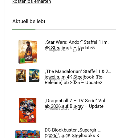
kostenlos erhalten
Aktuell beliebt
„Star Wars: Andor“ Staffel 1 im
4K Steelbook – Update5
5. August 2026
61
„The Mandalorian“ Staffel 1 & 2
jeweils im 4K Steelbook (Re-
5. August 2026
137
Release) ab 2025 – Update2
„Dragonball Z – TV-Serie“ Vol. 4
ab 2026 auf Blu-ray – Update
6. August 2026
29
DC-Blockbuster „Supergirl
(2026)“ in 4K Steelbooks &
3. August 2026
49