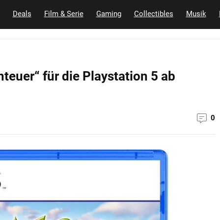
Deals
Film & Serie
Gaming
Collectibles
Musik
euer“ für die Playstation 5 ab
0