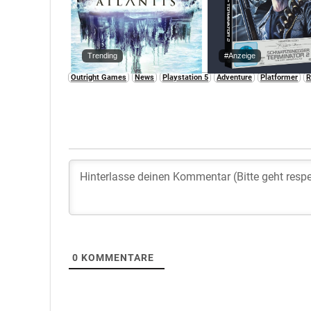
Trending
#Anzeige
Outright Games
News
Playstation 5
Adventure
Platformer
R
0
KOMMENTARE