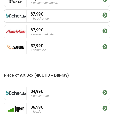
medienversand.at
37,99€
buecher.de
37,99€
mediamarkt.de
37,99€
saturn.de
Piece of Art Box (4K UHD + Blu-ray)
34,99€
buecher.de
36,99€
jpc.de