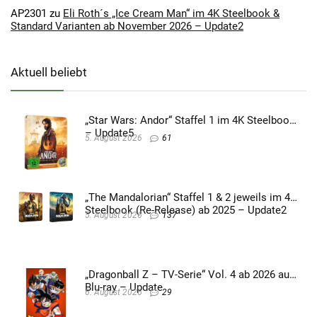
AP2301
zu
Eli Roth´s „Ice Cream Man“ im 4K Steelbook &
Standard Varianten ab November 2026 – Update2
Aktuell beliebt
„Star Wars: Andor“ Staffel 1 im 4K Steelbook
– Update5
5. August 2026
61
„The Mandalorian“ Staffel 1 & 2 jeweils im 4K
Steelbook (Re-Release) ab 2025 – Update2
5. August 2026
137
„Dragonball Z – TV-Serie“ Vol. 4 ab 2026 auf
Blu-ray – Update
6. August 2026
29