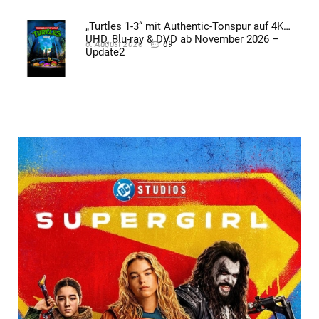
„Turtles 1-3“ mit Authentic-Tonspur auf 4K
UHD, Blu-ray & DVD ab November 2026 –
6. August 2026
69
Update2