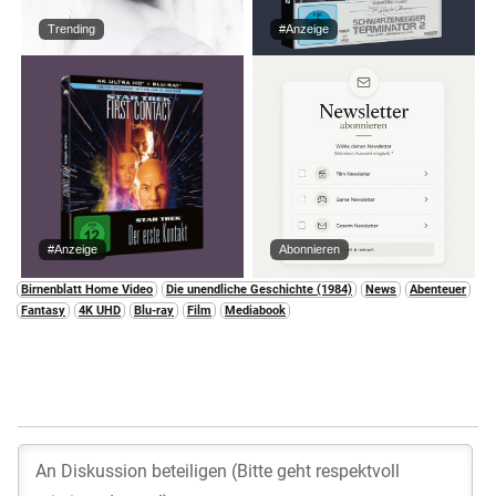
Trending
#Anzeige
#Anzeige
Abonnieren
Birnenblatt Home Video
Die unendliche Geschichte (1984)
News
Abenteuer
Fantasy
4K UHD
Blu-ray
Film
Mediabook