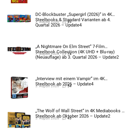
DC-Blockbuster „Supergirl (2026)“ in 4K
Steelbooks & Standard Varianten ab 4.
3. August 2026
49
Quartal 2026 – Update4
„A Nightmare On Elm Street“ 7-Film
Steelbook Collection (4K UHD + Blu-ray)
7. August 2026
74
(Neuauflage) ab 3. Quartal 2026 – Update2
„Interview mit einem Vampir“ im 4K
Steelbook ab 2026 – Update4
3. August 2026
54
„The Wolf of Wall Street“ in 4K Mediabooks &
Steelbook ab Oktober 2026 – Update2
5. August 2026
43