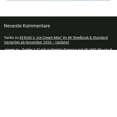
Neueste Kommentare
Yanko
zu
Eli Roth´s „Ice Cream Man“ im 4K Steelbook & Standard
Varianten ab November 2026 – Update2
James
zu
„Turtles 1-3“ mit Authentic-Tonspur auf 4K UHD, Blu-ray &
DVD ab November 2026 – Update2
wilco1896
zu
„A Nightmare On Elm Street“ 7-Film Steelbook
Collection (4K UHD + Blu-ray) (Neuauflage) ab 3. Quartal 2026 –
Update2
Patrick
zu
„Turtles 1-3“ mit Authentic-Tonspur auf 4K UHD, Blu-ray &
DVD ab November 2026 – Update2
Echendo666
zu
„Nightborn“ im Blu-ray Mediabook & Standard
Varianten ab November 2026 – Update
Frank
zu
„Nightborn“ im Blu-ray Mediabook & Standard Varianten
ab November 2026 – Update