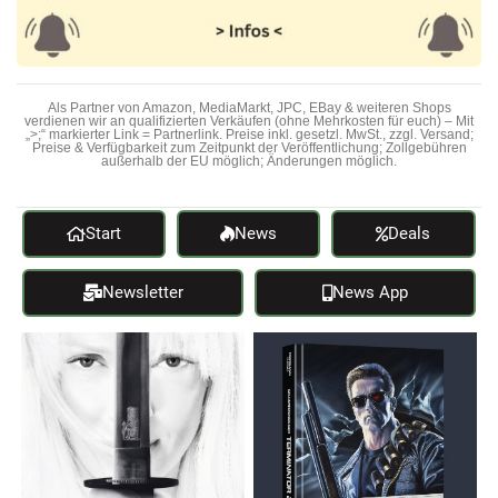
Als Partner von Amazon, MediaMarkt, JPC, EBay & weiteren Shops
verdienen wir an qualifizierten Verkäufen (ohne Mehrkosten für euch) – Mit
„>;“ markierter Link = Partnerlink. Preise inkl. gesetzl. MwSt., zzgl. Versand;
Preise & Verfügbarkeit zum Zeitpunkt der Veröffentlichung; Zollgebühren
außerhalb der EU möglich; Änderungen möglich.
Start
News
Deals
Newsletter
News App