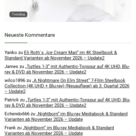
Trending
Neueste Kommentare
Yanko
zu
Eli Roth´s „Ice Cream Man“ im 4K Steelbook &
Standard Varianten ab November 2026 – Update2
James
zu
„Turtles 1-3“ mit Authentic-Tonspur auf 4K UHD, Blu-
ray & DVD ab November 2026 – Update2
wilco1896
zu
„A Nightmare On Elm Street“ 7-Film Steelbook
Collection (4K UHD + Blu-ray) (Neuauflage) ab 3. Quartal 2026
– Update2
Patrick
zu
„Turtles 1-3“ mit Authentic-Tonspur auf 4K UHD, Blu-
ray & DVD ab November 2026 – Update2
Echendo666
zu
„Nightborn“ im Blu-ray Mediabook & Standard
Varianten ab November 2026 – Update
Frank
zu
„Nightborn“ im Blu-ray Mediabook & Standard
Varianten ab November 2026 – Update