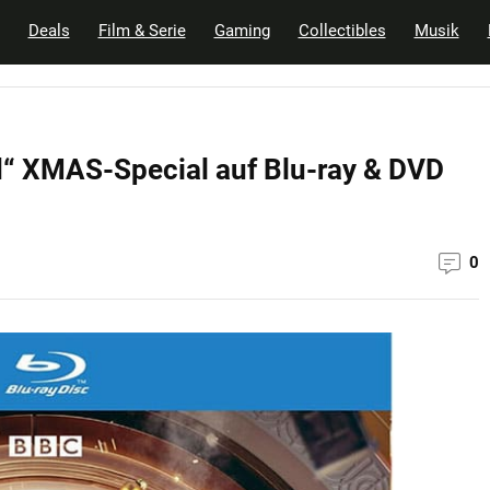
Deals
Film & Serie
Gaming
Collectibles
Musik
d“ XMAS-Special auf Blu-ray & DVD
0