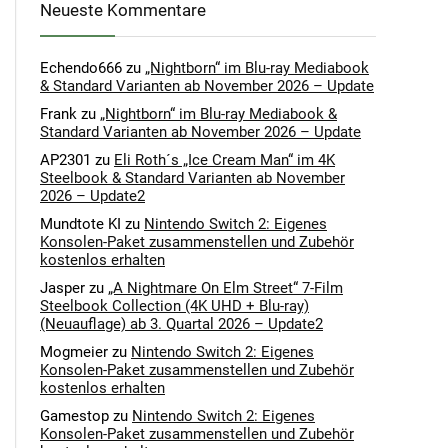
Neueste Kommentare
Echendo666
zu
„Nightborn“ im Blu-ray Mediabook
& Standard Varianten ab November 2026 – Update
Frank
zu
„Nightborn“ im Blu-ray Mediabook &
Standard Varianten ab November 2026 – Update
AP2301
zu
Eli Roth´s „Ice Cream Man“ im 4K
Steelbook & Standard Varianten ab November
2026 – Update2
Mundtote KI
zu
Nintendo Switch 2: Eigenes
Konsolen-Paket zusammenstellen und Zubehör
kostenlos erhalten
Jasper
zu
„A Nightmare On Elm Street“ 7-Film
Steelbook Collection (4K UHD + Blu-ray)
(Neuauflage) ab 3. Quartal 2026 – Update2
Mogmeier
zu
Nintendo Switch 2: Eigenes
Konsolen-Paket zusammenstellen und Zubehör
kostenlos erhalten
Gamestop
zu
Nintendo Switch 2: Eigenes
Konsolen-Paket zusammenstellen und Zubehör