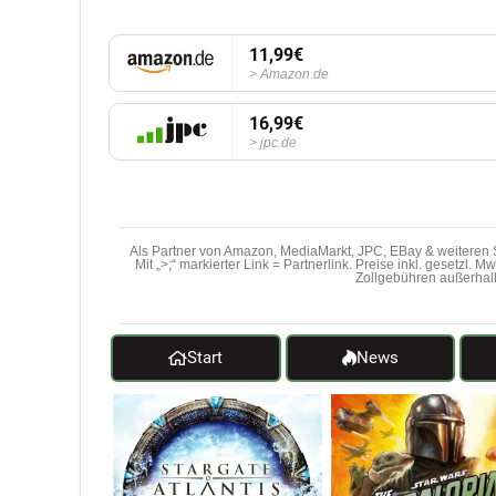
11,99€
Amazon.de
16,99€
jpc.de
Als Partner von Amazon, MediaMarkt, JPC, EBay & weiteren S
Mit „>;“ markierter Link = Partnerlink. Preise inkl. gesetzl. 
Zollgebühren außerhal
Start
News