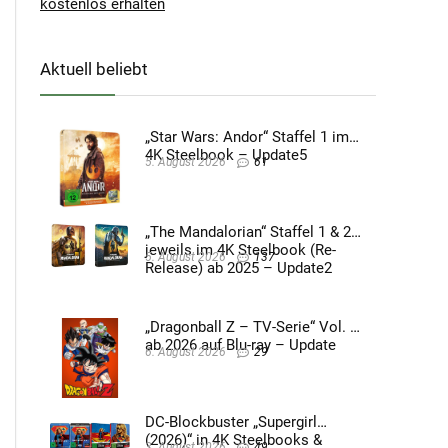
kostenlos erhalten
Aktuell beliebt
„Star Wars: Andor“ Staffel 1 im
4K Steelbook – Update5
5. August 2026
61
„The Mandalorian“ Staffel 1 & 2
jeweils im 4K Steelbook (Re-
5. August 2026
137
Release) ab 2025 – Update2
„Dragonball Z – TV-Serie“ Vol. 4
ab 2026 auf Blu-ray – Update
6. August 2026
29
DC-Blockbuster „Supergirl
(2026)“ in 4K Steelbooks &
3. August 2026
49