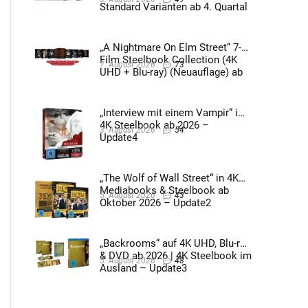
Standard Varianten ab 4. Quartal
2026 – Update4
„A Nightmare On Elm Street“ 7-
Film Steelbook Collection (4K
7. August 2026
73
UHD + Blu-ray) (Neuauflage) ab
3. Quartal 2026 – Update2
„Interview mit einem Vampir“ im
4K Steelbook ab 2026 –
3. August 2026
54
Update4
„The Wolf of Wall Street“ in 4K
Mediabooks & Steelbook ab
5. August 2026
43
Oktober 2026 – Update2
„Backrooms“ auf 4K UHD, Blu-ray
& DVD ab 2026 | 4K Steelbook im
5. August 2026
48
Ausland – Update3