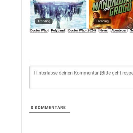
Trending
Trending
Doctor Who
Polyband
Doctor Who (2024)
News
Abenteuer
S
0
KOMMENTARE