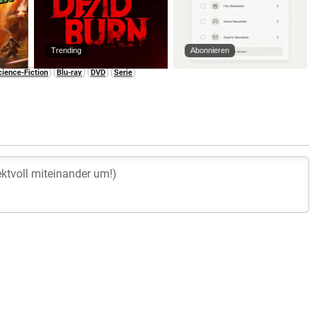
Trending
Abonnieren
cience-Fiction
Blu-ray
DVD
Serie