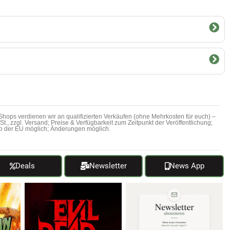
hops verdienen wir an qualifizierten Verkäufen (ohne Mehrkosten für euch) –
MwSt., zzgl. Versand; Preise & Verfügbarkeit zum Zeitpunkt der Veröffentlichung;
b der EU möglich; Änderungen möglich.
Deals
Newsletter
News App