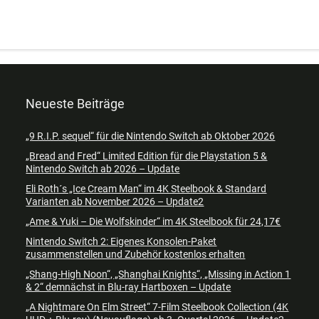
Neueste Beiträge
„9 R.I.P. sequel“ für die Nintendo Switch ab Oktober 2026
„Bread and Fred“ Limited Edition für die Playstation 5 &
Nintendo Switch ab 2026 – Update
Eli Roth´s „Ice Cream Man“ im 4K Steelbook & Standard
Varianten ab November 2026 – Update2
„Ame & Yuki – Die Wolfskinder“ im 4K Steelbook für 24,17€
Nintendo Switch 2: Eigenes Konsolen-Paket
zusammenstellen und Zubehör kostenlos erhalten
„Shang-High Noon“, „Shanghai Knights“, „Missing in Action 1
& 2“ demnächst in Blu-ray Hartboxen – Update
„A Nightmare On Elm Street“ 7-Film Steelbook Collection (4K