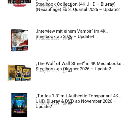
Steelbook Collection (4K UHD + Blu-ray)
7. August 2026
74
(Neuauflage) ab 3. Quartal 2026 – Update2
„Interview mit einem Vampir“ im 4K
Steelbook ab 2026 – Update4
3. August 2026
54
„The Wolf of Wall Street“ in 4K Mediabooks &
Steelbook ab Oktober 2026 – Update2
5. August 2026
43
„Turtles 1-3“ mit Authentic-Tonspur auf 4K
UHD, Blu-ray & DVD ab November 2026 –
6. August 2026
69
Update2