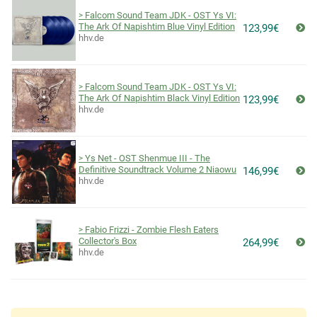
Falcom Sound Team JDK - OST Ys VI:
The Ark Of Napishtim Blue Vinyl Edition
123,99€
hhv.de
Falcom Sound Team JDK - OST Ys VI:
The Ark Of Napishtim Black Vinyl Edition
123,99€
hhv.de
Ys Net - OST Shenmue III - The
Definitive Soundtrack Volume 2 Niaowu
146,99€
hhv.de
Fabio Frizzi - Zombie Flesh Eaters
Collector's Box
264,99€
hhv.de