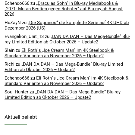
Echendo666
zu
„Draculas Sohn“ in Blu-ray Mediabooks &
„2071: Mutan-Bestien gegen Roboter“ auf Blu-ray ab August
2026
HuZayN
zu
„Die Sopranos“ die komplette Serie auf 4K UHD ab
Dezember 2026 (US)
Evangelion_Unit_13
zu
„DAN DA DAN – Das Mega-Bundle“ Blu-
ray Limited Edition ab Oktober 2026 – Update2
Slain
zu
Eli Roth´s „Ice Cream Man“ im 4K Steelbook &
Standard Varianten ab November 2026 – Update2
Richi
zu
„DAN DA DAN – Das Mega-Bundle“ Blu-ray Limited
Edition ab Oktober 2026 – Update2
Echendo666
zu
Eli Roth´s „Ice Cream Man“ im 4K Steelbook &
Standard Varianten ab November 2026 – Update2
Soul Hunter
zu
„DAN DA DAN – Das Mega-Bundle“ Blu-ray
Limited Edition ab Oktober 2026 – Update2
Aktuell beliebt