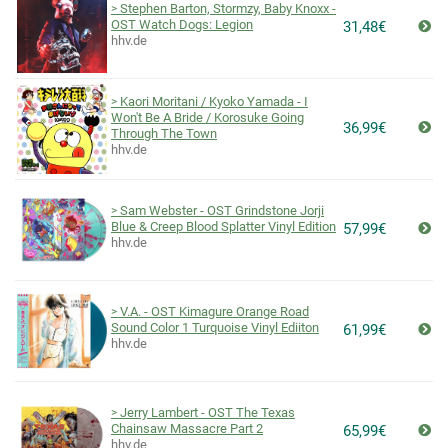
Stephen Barton, Stormzy, Baby Knoxx -
OST Watch Dogs: Legion
31,48€
hhv.de
Kaori Moritani / Kyoko Yamada - I
Won't Be A Bride / Korosuke Going
36,99€
Through The Town
hhv.de
Sam Webster - OST Grindstone Jorji
Blue & Creep Blood Splatter Vinyl Edition
57,99€
hhv.de
V.A. - OST Kimagure Orange Road
Sound Color 1 Turquoise Vinyl Ediiton
61,99€
hhv.de
Jerry Lambert - OST The Texas
Chainsaw Massacre Part 2
65,99€
hhv.de