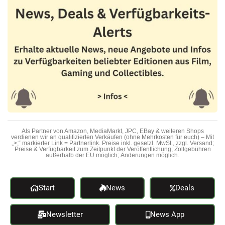
Als Partner von Amazon, MediaMarkt, JPC, EBay & weiteren Shops
verdienen wir an qualifizierten Verkäufen (ohne Mehrkosten für euch) – Mit
„>;“ markierter Link = Partnerlink. Preise inkl. gesetzl. MwSt., zzgl. Versand;
Preise & Verfügbarkeit zum Zeitpunkt der Veröffentlichung; Zollgebühren
außerhalb der EU möglich; Änderungen möglich.
Start
News
Deals
Newsletter
News App