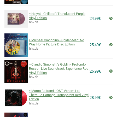
Helynt - Chillcraft Translucent Purple
Vinyl Edition
24,99€
hhv.de
Michael Giacchino - Spider-Man: No
Way Home Picture Disc Edition
25,49€
hhv.de
Claudio Simonetti's Goblin - Profondo
Rosso - Live Soundtrack Experience Red
26,99€
Vinyl Edition
hhv.de
Marco Beltrami - OST Venom Let
There Be Carnage Transparent Red Vinyl
28,99€
Edition
hhv.de