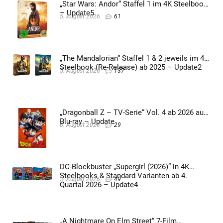
„Star Wars: Andor“ Staffel 1 im 4K Steelbook
– Update5
5. August 2026
61
„The Mandalorian“ Staffel 1 & 2 jeweils im 4K
Steelbook (Re-Release) ab 2025 – Update2
5. August 2026
137
„Dragonball Z – TV-Serie“ Vol. 4 ab 2026 auf
Blu-ray – Update
6. August 2026
29
DC-Blockbuster „Supergirl (2026)“ in 4K
Steelbooks & Standard Varianten ab 4.
3. August 2026
49
Quartal 2026 – Update4
„A Nightmare On Elm Street“ 7-Film