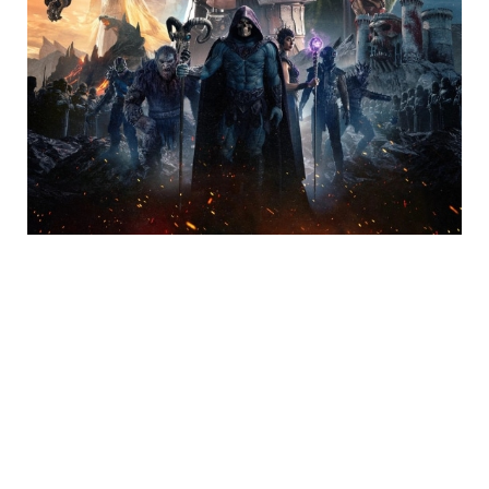
Trending
Neueste Kommentare
Echendo666
zu
„Draculas Sohn“ in Blu-ray Mediabooks & „2071:
Mutan-Bestien gegen Roboter“ auf Blu-ray ab August 2026