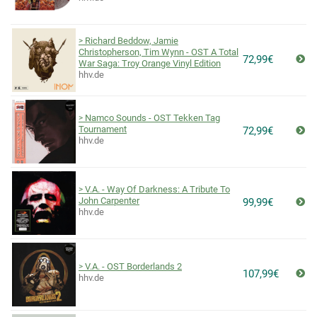
Richard Beddow, Jamie
Christopherson, Tim Wynn - OST A Total
72,99€
War Saga: Troy Orange Vinyl Edition
hhv.de
Namco Sounds - OST Tekken Tag
Tournament
72,99€
hhv.de
V.A. - Way Of Darkness: A Tribute To
John Carpenter
99,99€
hhv.de
V.A. - OST Borderlands 2
107,99€
hhv.de