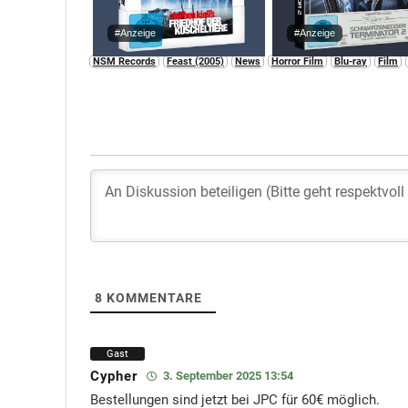
#Anzeige
#Anzeige
NSM Records
Feast (2005)
News
Horror Film
Blu-ray
Film
8
KOMMENTARE
Gast
Cypher
3. September 2025 13:54
Bestellungen sind jetzt bei JPC für 60€ möglich.