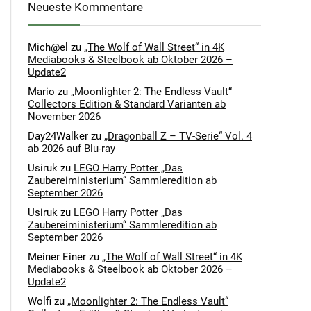
Neueste Kommentare
Mich@el
zu
„The Wolf of Wall Street“ in 4K
Mediabooks & Steelbook ab Oktober 2026 –
Update2
Mario
zu
„Moonlighter 2: The Endless Vault“
Collectors Edition & Standard Varianten ab
November 2026
Day24Walker
zu
„Dragonball Z – TV-Serie“ Vol. 4
ab 2026 auf Blu-ray
Usiruk
zu
LEGO Harry Potter „Das
Zaubereiministerium“ Sammleredition ab
September 2026
Usiruk
zu
LEGO Harry Potter „Das
Zaubereiministerium“ Sammleredition ab
September 2026
Meiner Einer
zu
„The Wolf of Wall Street“ in 4K
Mediabooks & Steelbook ab Oktober 2026 –
Update2
Wolfi
zu
„Moonlighter 2: The Endless Vault“