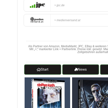
jpc.de
medienversand.at
Als Partner von Amazon, MediaMarkt, JPC, EBay & weiteren S
Mit „>;“ markierter Link = Partnerlink. Preise inkl. gesetzl. 
Zollgebühren außerhal
Start
News