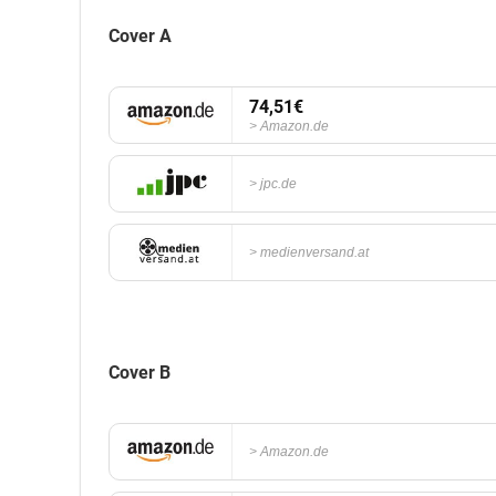
Cover A
74,51€
Amazon.de
jpc.de
medienversand.at
Cover B
Amazon.de