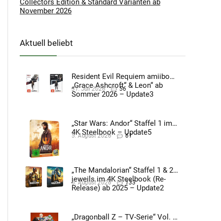
Collectors Edition & Standard Varianten ab
November 2026
Aktuell beliebt
Resident Evil Requiem amiibo
„Grace Ashcroft“ & Leon“ ab
31. Juli 2026
56
Sommer 2026 – Update3
„Star Wars: Andor“ Staffel 1 im
4K Steelbook – Update5
5. August 2026
61
„The Mandalorian“ Staffel 1 & 2
jeweils im 4K Steelbook (Re-
5. August 2026
133
Release) ab 2025 – Update2
„Dragonball Z – TV-Serie“ Vol. 4