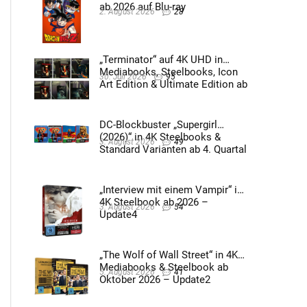
ab 2026 auf Blu-ray
2. August 2026
28
„Terminator“ auf 4K UHD in
Mediabooks, Steelbooks, Icon
30. Juli 2026
95
Art Edition & Ultimate Edition ab
2026 – Update2
DC-Blockbuster „Supergirl
(2026)“ in 4K Steelbooks &
3. August 2026
49
Standard Varianten ab 4. Quartal
2026 – Update4
„Interview mit einem Vampir“ im
4K Steelbook ab 2026 –
3. August 2026
54
Update4
„The Wolf of Wall Street“ in 4K
Mediabooks & Steelbook ab
5. August 2026
41
Oktober 2026 – Update2