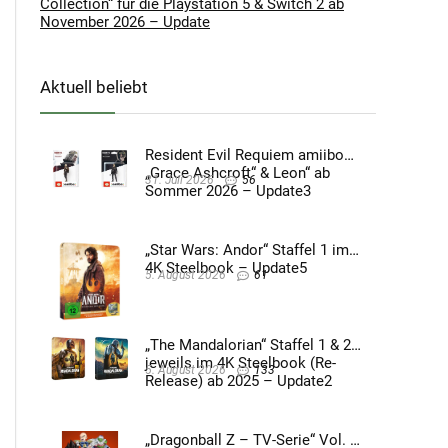
Collection“ für die Playstation 5 & Switch 2 ab
November 2026 – Update
Aktuell beliebt
Resident Evil Requiem amiibo
„Grace Ashcroft“ & Leon“ ab
31. Juli 2026
56
Sommer 2026 – Update3
„Star Wars: Andor“ Staffel 1 im
4K Steelbook – Update5
5. August 2026
61
„The Mandalorian“ Staffel 1 & 2
jeweils im 4K Steelbook (Re-
5. August 2026
133
Release) ab 2025 – Update2
„Dragonball Z – TV-Serie“ Vol. 4