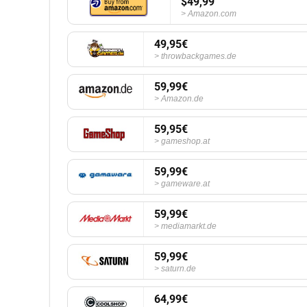
$49,99
Amazon.com
49,95€
throwbackgames.de
59,99€
Amazon.de
59,95€
gameshop.at
59,99€
gameware.at
59,99€
mediamarkt.de
59,99€
saturn.de
64,99€