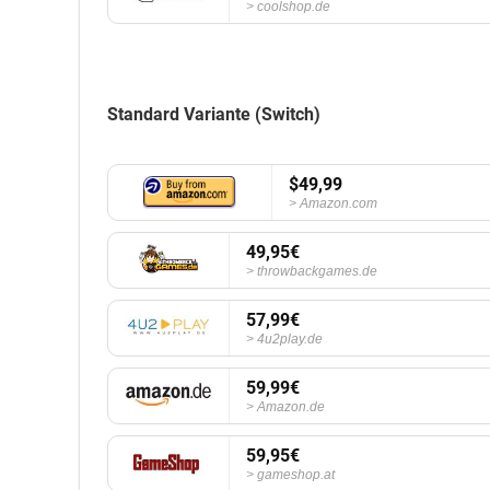
coolshop.de
Standard Variante (Switch)
$49,99
Amazon.com
49,95€
throwbackgames.de
57,99€
4u2play.de
59,99€
Amazon.de
59,95€
gameshop.at