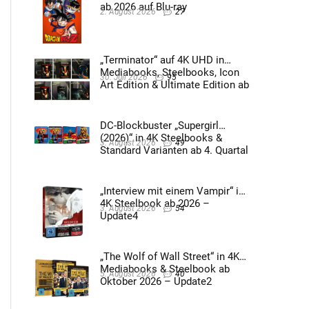
ab 2026 auf Blu-ray
2. August 2026
27
„Terminator“ auf 4K UHD in
Mediabooks, Steelbooks, Icon
30. Juli 2026
95
Art Edition & Ultimate Edition ab
2026 – Update2
DC-Blockbuster „Supergirl
(2026)“ in 4K Steelbooks &
3. August 2026
49
Standard Varianten ab 4. Quartal
2026 – Update4
„Interview mit einem Vampir“ im
4K Steelbook ab 2026 –
3. August 2026
54
Update4
„The Wolf of Wall Street“ in 4K
Mediabooks & Steelbook ab
5. August 2026
40
Oktober 2026 – Update2