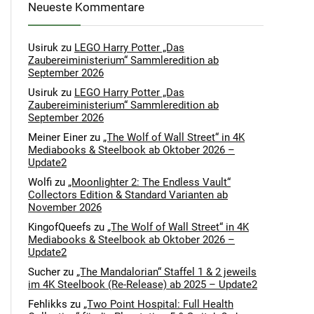
Neueste Kommentare
Usiruk
zu
LEGO Harry Potter „Das
Zaubereiministerium“ Sammleredition ab
September 2026
Usiruk
zu
LEGO Harry Potter „Das
Zaubereiministerium“ Sammleredition ab
September 2026
Meiner Einer
zu
„The Wolf of Wall Street“ in 4K
Mediabooks & Steelbook ab Oktober 2026 –
Update2
Wolfi
zu
„Moonlighter 2: The Endless Vault“
Collectors Edition & Standard Varianten ab
November 2026
KingofQueefs
zu
„The Wolf of Wall Street“ in 4K
Mediabooks & Steelbook ab Oktober 2026 –
Update2
Sucher
zu
„The Mandalorian“ Staffel 1 & 2 jeweils
im 4K Steelbook (Re-Release) ab 2025 – Update2
Fehlikks
zu
„Two Point Hospital: Full Health