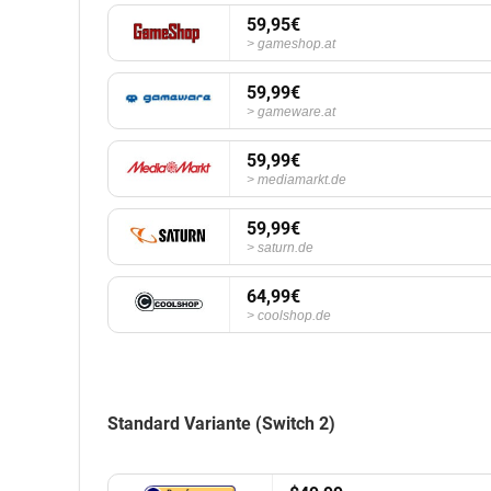
59,95€
gameshop.at
59,99€
gameware.at
59,99€
mediamarkt.de
59,99€
saturn.de
64,99€
coolshop.de
Standard Variante (Switch 2)