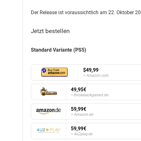
Der Release ist voraussichtlich am 22. Oktober 20
Jetzt bestellen
Standard Variante (PS5)
$49,99
Amazon.com
49,95€
throwbackgames.de
59,99€
Amazon.de
59,99€
4u2play.de