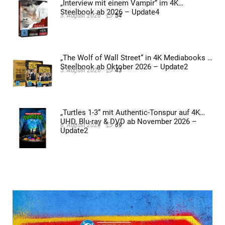
„Interview mit einem Vampir“ im 4K
Steelbook ab 2026 – Update4
3. August 2026
54
„The Wolf of Wall Street“ in 4K Mediabooks &
Steelbook ab Oktober 2026 – Update2
5. August 2026
43
„Turtles 1-3“ mit Authentic-Tonspur auf 4K
UHD, Blu-ray & DVD ab November 2026 –
6. August 2026
69
Update2