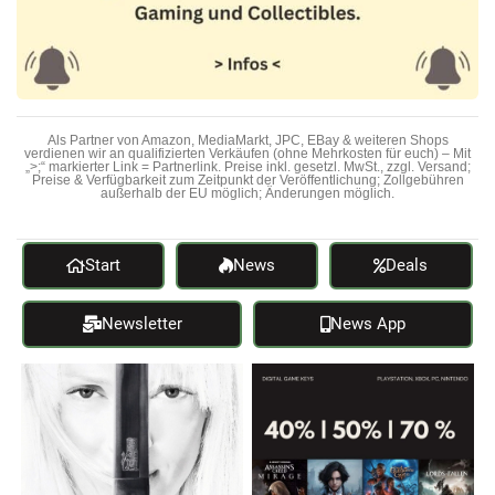
Als Partner von Amazon, MediaMarkt, JPC, EBay & weiteren Shops
verdienen wir an qualifizierten Verkäufen (ohne Mehrkosten für euch) – Mit
„>;“ markierter Link = Partnerlink. Preise inkl. gesetzl. MwSt., zzgl. Versand;
Preise & Verfügbarkeit zum Zeitpunkt der Veröffentlichung; Zollgebühren
außerhalb der EU möglich; Änderungen möglich.
Start
News
Deals
Newsletter
News App