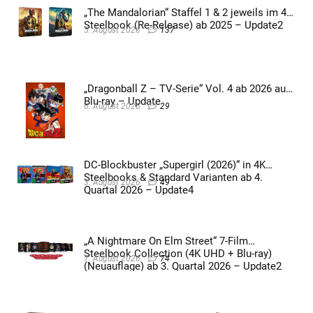
„The Mandalorian“ Staffel 1 & 2 jeweils im 4K
Steelbook (Re-Release) ab 2025 – Update2
5. August 2026
137
„Dragonball Z – TV-Serie“ Vol. 4 ab 2026 auf
Blu-ray – Update
6. August 2026
29
DC-Blockbuster „Supergirl (2026)“ in 4K
Steelbooks & Standard Varianten ab 4.
3. August 2026
49
Quartal 2026 – Update4
„A Nightmare On Elm Street“ 7-Film
Steelbook Collection (4K UHD + Blu-ray)
7. August 2026
74
(Neuauflage) ab 3. Quartal 2026 – Update2