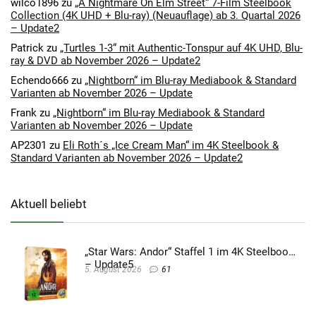
wilco1896
zu
„A Nightmare On Elm Street“ 7-Film Steelbook
Collection (4K UHD + Blu-ray) (Neuauflage) ab 3. Quartal 2026
– Update2
Patrick
zu
„Turtles 1-3“ mit Authentic-Tonspur auf 4K UHD, Blu-
ray & DVD ab November 2026 – Update2
Echendo666
zu
„Nightborn“ im Blu-ray Mediabook & Standard
Varianten ab November 2026 – Update
Frank
zu
„Nightborn“ im Blu-ray Mediabook & Standard
Varianten ab November 2026 – Update
AP2301
zu
Eli Roth´s „Ice Cream Man“ im 4K Steelbook &
Standard Varianten ab November 2026 – Update2
Aktuell beliebt
„Star Wars: Andor“ Staffel 1 im 4K Steelbook
– Update5
5. August 2026
61