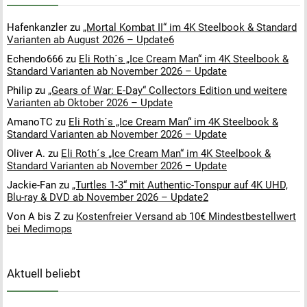
Hafenkanzler
zu
„Mortal Kombat II“ im 4K Steelbook & Standard
Varianten ab August 2026 – Update6
Echendo666
zu
Eli Roth´s „Ice Cream Man“ im 4K Steelbook &
Standard Varianten ab November 2026 – Update
Philip
zu
„Gears of War: E-Day“ Collectors Edition und weitere
Varianten ab Oktober 2026 – Update
AmanoTC
zu
Eli Roth´s „Ice Cream Man“ im 4K Steelbook &
Standard Varianten ab November 2026 – Update
Oliver A.
zu
Eli Roth´s „Ice Cream Man“ im 4K Steelbook &
Standard Varianten ab November 2026 – Update
Jackie-Fan
zu
„Turtles 1-3“ mit Authentic-Tonspur auf 4K UHD,
Blu-ray & DVD ab November 2026 – Update2
Von A bis Z
zu
Kostenfreier Versand ab 10€ Mindestbestellwert
bei Medimops
Aktuell beliebt