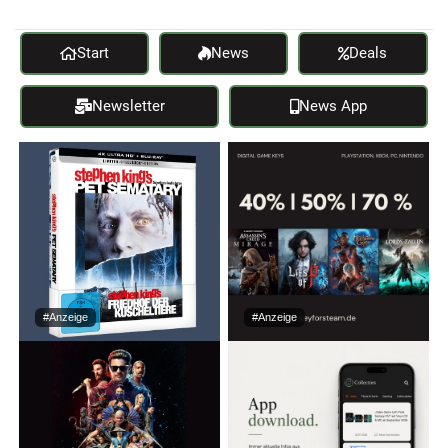
Start
News
Deals
Newsletter
News App
#Anzeige
#Anzeige