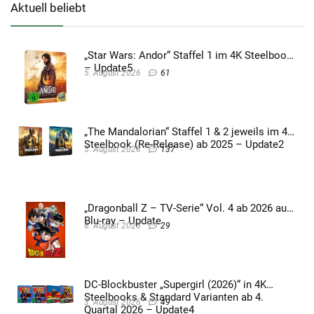
Aktuell beliebt
„Star Wars: Andor“ Staffel 1 im 4K Steelbook
– Update5
5. August 2026
61
„The Mandalorian“ Staffel 1 & 2 jeweils im 4K
Steelbook (Re-Release) ab 2025 – Update2
5. August 2026
137
„Dragonball Z – TV-Serie“ Vol. 4 ab 2026 auf
Blu-ray – Update
6. August 2026
29
DC-Blockbuster „Supergirl (2026)“ in 4K
Steelbooks & Standard Varianten ab 4.
3. August 2026
49
Quartal 2026 – Update4