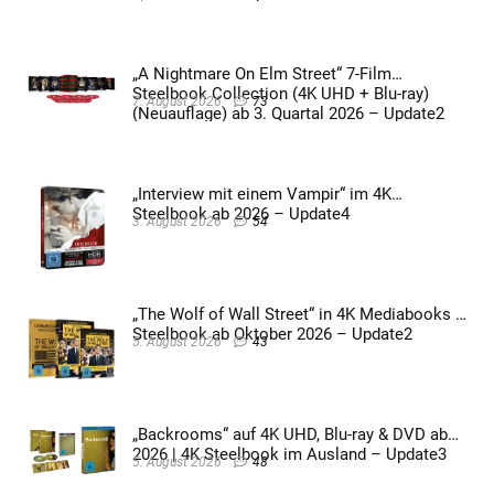
„A Nightmare On Elm Street“ 7-Film
Steelbook Collection (4K UHD + Blu-ray)
7. August 2026
73
(Neuauflage) ab 3. Quartal 2026 – Update2
„Interview mit einem Vampir“ im 4K
Steelbook ab 2026 – Update4
3. August 2026
54
„The Wolf of Wall Street“ in 4K Mediabooks &
Steelbook ab Oktober 2026 – Update2
5. August 2026
43
„Backrooms“ auf 4K UHD, Blu-ray & DVD ab
2026 | 4K Steelbook im Ausland – Update3
5. August 2026
48