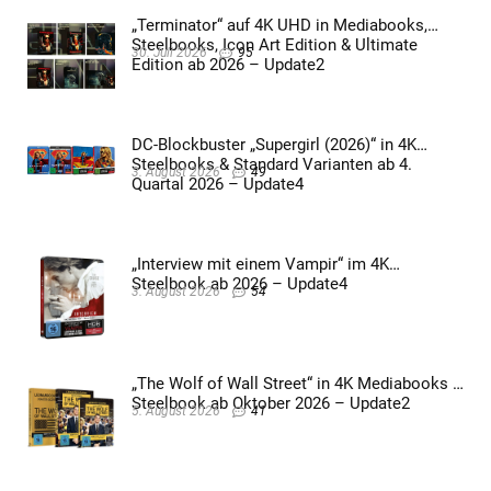
„Terminator“ auf 4K UHD in Mediabooks,
Steelbooks, Icon Art Edition & Ultimate
30. Juli 2026
95
Edition ab 2026 – Update2
DC-Blockbuster „Supergirl (2026)“ in 4K
Steelbooks & Standard Varianten ab 4.
3. August 2026
49
Quartal 2026 – Update4
„Interview mit einem Vampir“ im 4K
Steelbook ab 2026 – Update4
3. August 2026
54
„The Wolf of Wall Street“ in 4K Mediabooks &
Steelbook ab Oktober 2026 – Update2
5. August 2026
41