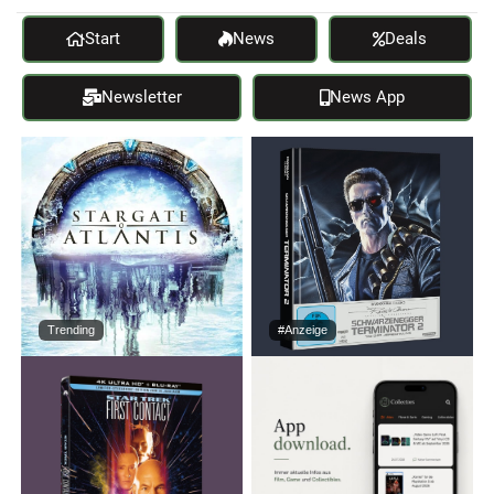
Start
News
Deals
Newsletter
News App
Trending
#Anzeige