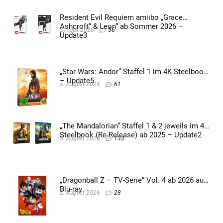
Resident Evil Requiem amiibo „Grace
Ashcroft“ & Leon“ ab Sommer 2026 –
31. Juli 2026
56
Update3
„Star Wars: Andor“ Staffel 1 im 4K Steelbook
– Update5
5. August 2026
61
„The Mandalorian“ Staffel 1 & 2 jeweils im 4K
Steelbook (Re-Release) ab 2025 – Update2
5. August 2026
133
„Dragonball Z – TV-Serie“ Vol. 4 ab 2026 auf
Blu-ray
2. August 2026
28