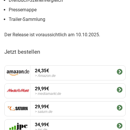
Drehbuch-Szenenvergleich
Pressemappe
Trailer-Sammlung
Der Release ist voraussichtlich am 10.10.2025.
Jetzt bestellen
24,35€
Amazon.de
29,99€
mediamarkt.de
29,99€
saturn.de
34,99€
jpc.de