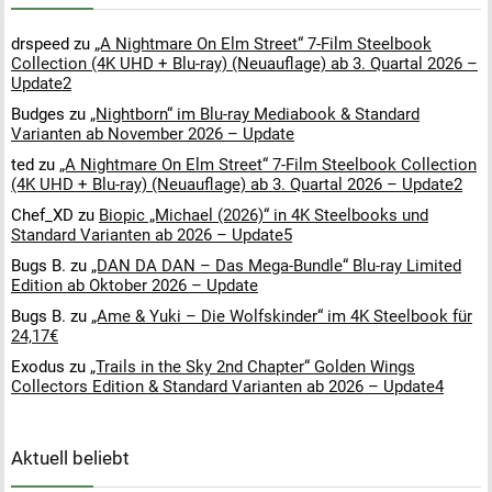
drspeed
zu
„A Nightmare On Elm Street“ 7-Film Steelbook
Collection (4K UHD + Blu-ray) (Neuauflage) ab 3. Quartal 2026 –
Update2
Budges
zu
„Nightborn“ im Blu-ray Mediabook & Standard
Varianten ab November 2026 – Update
ted
zu
„A Nightmare On Elm Street“ 7-Film Steelbook Collection
(4K UHD + Blu-ray) (Neuauflage) ab 3. Quartal 2026 – Update2
Chef_XD
zu
Biopic „Michael (2026)“ in 4K Steelbooks und
Standard Varianten ab 2026 – Update5
Bugs B.
zu
„DAN DA DAN – Das Mega-Bundle“ Blu-ray Limited
Edition ab Oktober 2026 – Update
Bugs B.
zu
„Ame & Yuki – Die Wolfskinder“ im 4K Steelbook für
24,17€
Exodus
zu
„Trails in the Sky 2nd Chapter“ Golden Wings
Collectors Edition & Standard Varianten ab 2026 – Update4
Aktuell beliebt