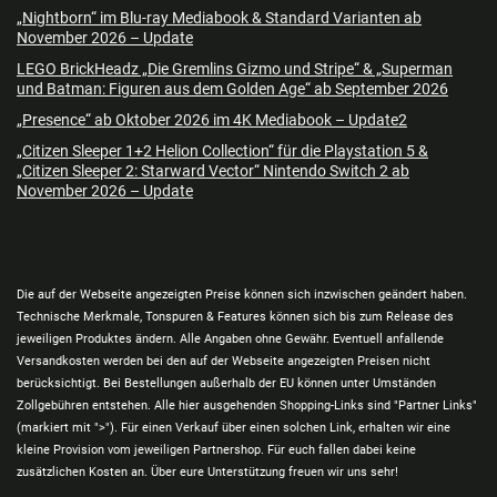
„Nightborn“ im Blu-ray Mediabook & Standard Varianten ab
November 2026 – Update
LEGO BrickHeadz „Die Gremlins Gizmo und Stripe“ & „Superman
und Batman: Figuren aus dem Golden Age“ ab September 2026
„Presence“ ab Oktober 2026 im 4K Mediabook – Update2
„Citizen Sleeper 1+2 Helion Collection“ für die Playstation 5 &
„Citizen Sleeper 2: Starward Vector“ Nintendo Switch 2 ab
November 2026 – Update
Die auf der Webseite angezeigten Preise können sich inzwischen geändert haben.
Technische Merkmale, Tonspuren & Features können sich bis zum Release des
jeweiligen Produktes ändern. Alle Angaben ohne Gewähr. Eventuell anfallende
Versandkosten werden bei den auf der Webseite angezeigten Preisen nicht
berücksichtigt. Bei Bestellungen außerhalb der EU können unter Umständen
Zollgebühren entstehen. Alle hier ausgehenden Shopping-Links sind "Partner Links"
(markiert mit ">"). Für einen Verkauf über einen solchen Link, erhalten wir eine
kleine Provision vom jeweiligen Partnershop. Für euch fallen dabei keine
zusätzlichen Kosten an. Über eure Unterstützung freuen wir uns sehr!