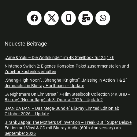
Neueste Beiträge
„Ame & Yuki – Die Wolfskinder“ im 4K Steelbook für 24,17€
Nintendo Switch 2: Eigenes Konsolen-Paket zusammenstellen und
Zubehör kostenlos erhalten
„Shang-High Noon“, „Shanghai Knights“, „Missing in Action 1 & 2“
demnächst in Blu-ray Hartboxen – Update
„A Nightmare On Elm Street“ 7-Film Steelbook Collection (4K UHD +
Blu-ray) (Neuauflage) ab 3. Quartal 2026 – Update2
„DAN DA DAN – Das Mega-Bundle“ Blu-ray Limited Edition ab
Oktober 2026 – Update
„Frank Zappa: The Mothers Of Invention – Freak Out!“ Super Deluxe
Edition auf Vinyl & CD mit Blu-ray Audio (60th Anniversary) ab
September 2026