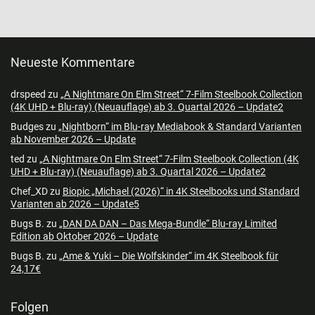
Neueste Kommentare
drspeed
zu
„A Nightmare On Elm Street“ 7-Film Steelbook Collection
(4K UHD + Blu-ray) (Neuauflage) ab 3. Quartal 2026 – Update2
Budges
zu
„Nightborn“ im Blu-ray Mediabook & Standard Varianten
ab November 2026 – Update
ted
zu
„A Nightmare On Elm Street“ 7-Film Steelbook Collection (4K
UHD + Blu-ray) (Neuauflage) ab 3. Quartal 2026 – Update2
Chef_XD
zu
Biopic „Michael (2026)“ in 4K Steelbooks und Standard
Varianten ab 2026 – Update5
Bugs B.
zu
„DAN DA DAN – Das Mega-Bundle“ Blu-ray Limited
Edition ab Oktober 2026 – Update
Bugs B.
zu
„Ame & Yuki – Die Wolfskinder“ im 4K Steelbook für
24,17€
Folgen