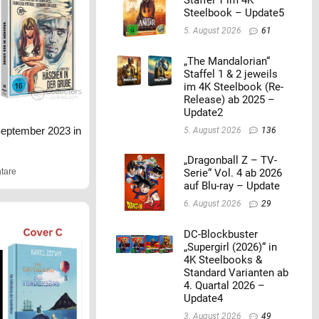
Steelbook – Update5
5. August 2026
61
„The Mandalorian“
Staffel 1 & 2 jeweils
im 4K Steelbook (Re-
Release) ab 2025 –
Update2
September 2023 in
5. August 2026
136
„Dragonball Z – TV-
tare
Serie“ Vol. 4 ab 2026
auf Blu-ray – Update
6. August 2026
29
DC-Blockbuster
„Supergirl (2026)“ in
4K Steelbooks &
Standard Varianten ab
4. Quartal 2026 –
Update4
3. August 2026
49