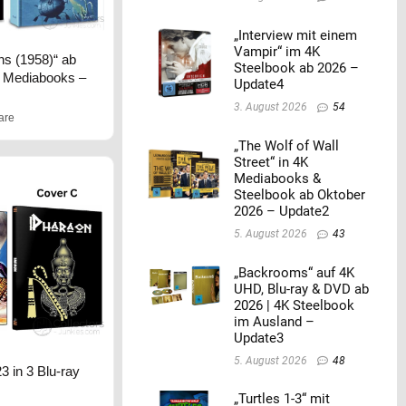
„Interview mit einem
Vampir“ im 4K
ns (1958)“ ab
Steelbook ab 2026 –
y Mediabooks –
Update4
3. August 2026
54
are
„The Wolf of Wall
Street“ in 4K
Mediabooks &
Steelbook ab Oktober
2026 – Update2
5. August 2026
43
„Backrooms“ auf 4K
UHD, Blu-ray & DVD ab
2026 | 4K Steelbook
im Ausland –
Update3
5. August 2026
48
3 in 3 Blu-ray
„Turtles 1-3“ mit