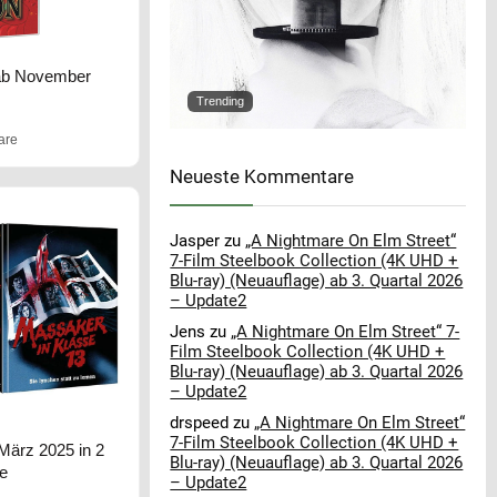
 ab November
Trending
are
Neueste Kommentare
Jasper
zu
„A Nightmare On Elm Street“
7-Film Steelbook Collection (4K UHD +
Blu-ray) (Neuauflage) ab 3. Quartal 2026
– Update2
Jens
zu
„A Nightmare On Elm Street“ 7-
Film Steelbook Collection (4K UHD +
Blu-ray) (Neuauflage) ab 3. Quartal 2026
– Update2
drspeed
zu
„A Nightmare On Elm Street“
7-Film Steelbook Collection (4K UHD +
März 2025 in 2
Blu-ray) (Neuauflage) ab 3. Quartal 2026
te
– Update2