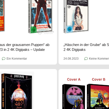
aus der grausamen Puppen“ ab
„Häschen in der Grube“ ab 
3 in 2 4K Digipaks – Update
2 4K Digipaks
Ein Kommentar
24.08.2023
Keine Kommen