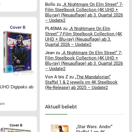
Bollo
zu
„A Nightmare On Elm Street“ 7-
r
Film Steelbook Collection (4K UHD +
Blu-ray) (Neuauflage) ab 3. Quartal 2026
– Update2
PL4SMA
zu
„A Nightmare On Elm
Street“ 7-Film Steelbook Collection (4K
UHD + Blu-ray) (Neuauflage) ab 3.
Quartal 2026 – Update2
Jean
zu
„A Nightmare On Elm Street“ 7-
Film Steelbook Collection (4K UHD +
Blu-ray) (Neuauflage) ab 3. Quartal 2026
– Update2
Von A bis Z
zu
„The Mandalorian“
Staffel 1 & 2 jeweils im 4K Steelbook
K UHD Digipaks ab
(Re-Release) ab 2025 – Update2
are
Aktuell beliebt
„Star Wars: Andor“
Staffel 1 im 4K