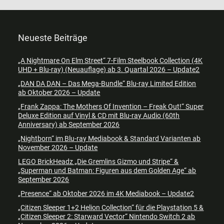
Neueste Beiträge
„A Nightmare On Elm Street“ 7-Film Steelbook Collection (4K
UHD + Blu-ray) (Neuauflage) ab 3. Quartal 2026 – Update2
„DAN DA DAN – Das Mega-Bundle“ Blu-ray Limited Edition
ab Oktober 2026 – Update
„Frank Zappa: The Mothers Of Invention – Freak Out!“ Super
Deluxe Edition auf Vinyl & CD mit Blu-ray Audio (60th
Anniversary) ab September 2026
„Nightborn“ im Blu-ray Mediabook & Standard Varianten ab
November 2026 – Update
LEGO BrickHeadz „Die Gremlins Gizmo und Stripe“ &
„Superman und Batman: Figuren aus dem Golden Age“ ab
September 2026
„Presence“ ab Oktober 2026 im 4K Mediabook – Update2
„Citizen Sleeper 1+2 Helion Collection“ für die Playstation 5 &
„Citizen Sleeper 2: Starward Vector“ Nintendo Switch 2 ab