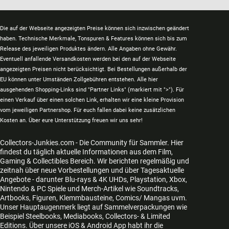
Die auf der Webseite angezeigten Preise können sich inzwischen geändert
haben. Technische Merkmale, Tonspuren & Features können sich bis zum
Release des jeweiligen Produktes ändern. Alle Angaben ohne Gewähr.
Eventuell anfallende Versandkosten werden bei den auf der Webseite
angezeigten Preisen nicht berücksichtigt. Bei Bestellungen außerhalb der
EU können unter Umständen Zollgebühren entstehen. Alle hier
ausgehenden Shopping-Links sind "Partner Links" (markiert mit ">"). Für
einen Verkauf über einen solchen Link, erhalten wir eine kleine Provision
vom jeweiligen Partnershop. Für euch fallen dabei keine zusätzlichen
Kosten an. Über eure Unterstützung freuen wir uns sehr!
Collectors-Junkies.com - Die Community für Sammler. Hier
findest du täglich aktuelle Informationen aus dem Film,
Gaming & Collectibles Bereich. Wir berichten regelmäßig und
zeitnah über neue Vorbestellungen und über Tagesaktuelle
Angebote - darunter Blu-rays & 4K UHDs, Playstation, Xbox,
Nintendo & PC Spiele und Merch-Artikel wie Soundtracks,
Artbooks, Figuren, Klemmbausteine, Comics/ Mangas uvm.
Unser Hauptaugenmerk liegt auf Sammelverpackungen wie
Beispiel Steelbooks, Mediabooks, Collectors- & Limited
Editions. Über unsere iOS & Android App habt ihr die