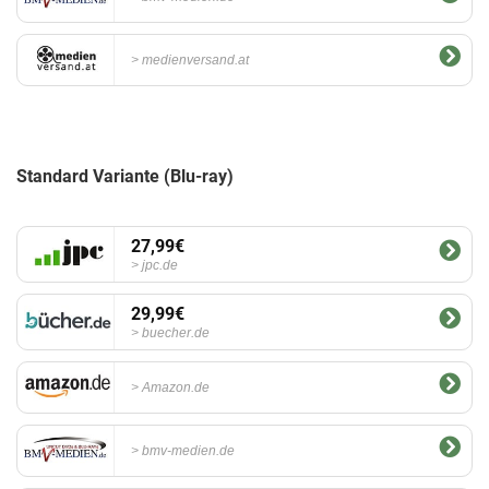
medienversand.at
Standard Variante (Blu-ray)
27,99€
jpc.de
29,99€
buecher.de
Amazon.de
bmv-medien.de