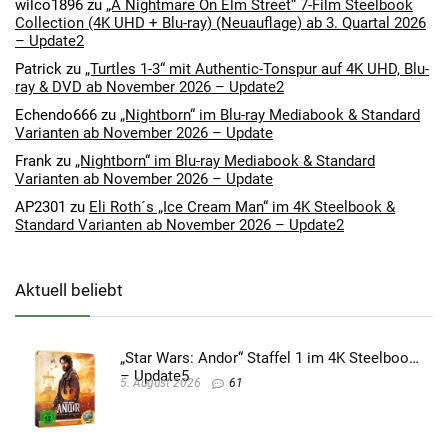
wilco1896
zu
„A Nightmare On Elm Street“ 7-Film Steelbook
Collection (4K UHD + Blu-ray) (Neuauflage) ab 3. Quartal 2026
– Update2
Patrick
zu
„Turtles 1-3“ mit Authentic-Tonspur auf 4K UHD, Blu-
ray & DVD ab November 2026 – Update2
Echendo666
zu
„Nightborn“ im Blu-ray Mediabook & Standard
Varianten ab November 2026 – Update
Frank
zu
„Nightborn“ im Blu-ray Mediabook & Standard
Varianten ab November 2026 – Update
AP2301
zu
Eli Roth´s „Ice Cream Man“ im 4K Steelbook &
Standard Varianten ab November 2026 – Update2
Aktuell beliebt
„Star Wars: Andor“ Staffel 1 im 4K Steelbook
– Update5
5. August 2026
61