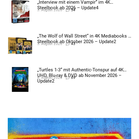
„Interview mit einem Vampir“ im 4K
Steelbook ab 2026 – Update4
3. August 2026
54
„The Wolf of Wall Street“ in 4K Mediabooks &
Steelbook ab Oktober 2026 – Update2
5. August 2026
43
„Turtles 1-3“ mit Authentic-Tonspur auf 4K
UHD, Blu-ray & DVD ab November 2026 –
6. August 2026
69
Update2