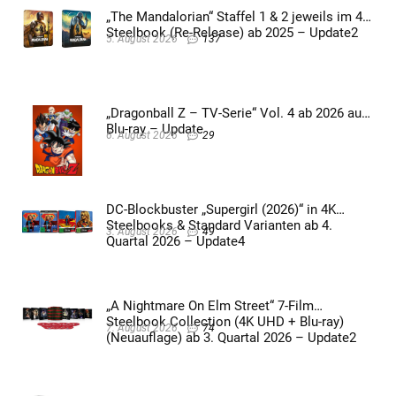
„The Mandalorian“ Staffel 1 & 2 jeweils im 4K
Steelbook (Re-Release) ab 2025 – Update2
5. August 2026
137
„Dragonball Z – TV-Serie“ Vol. 4 ab 2026 auf
Blu-ray – Update
6. August 2026
29
DC-Blockbuster „Supergirl (2026)“ in 4K
Steelbooks & Standard Varianten ab 4.
3. August 2026
49
Quartal 2026 – Update4
„A Nightmare On Elm Street“ 7-Film
Steelbook Collection (4K UHD + Blu-ray)
7. August 2026
74
(Neuauflage) ab 3. Quartal 2026 – Update2