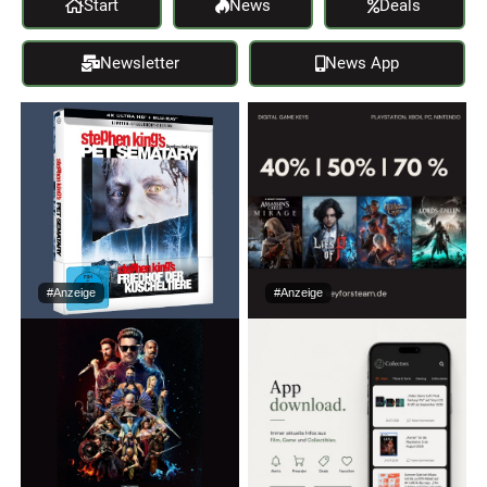
Start
News
Deals
Newsletter
News App
#Anzeige
#Anzeige