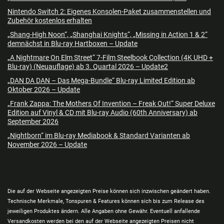
Nintendo Switch 2: Eigenes Konsolen-Paket zusammenstellen und
Zubehör kostenlos erhalten
„Shang-High Noon“, „Shanghai Knights“, „Missing in Action 1 & 2“
demnächst in Blu-ray Hartboxen – Update
„A Nightmare On Elm Street“ 7-Film Steelbook Collection (4K UHD +
Blu-ray) (Neuauflage) ab 3. Quartal 2026 – Update2
„DAN DA DAN – Das Mega-Bundle“ Blu-ray Limited Edition ab
Oktober 2026 – Update
„Frank Zappa: The Mothers Of Invention – Freak Out!“ Super Deluxe
Edition auf Vinyl & CD mit Blu-ray Audio (60th Anniversary) ab
September 2026
„Nightborn“ im Blu-ray Mediabook & Standard Varianten ab
November 2026 – Update
Die auf der Webseite angezeigten Preise können sich inzwischen geändert haben.
Technische Merkmale, Tonspuren & Features können sich bis zum Release des
jeweiligen Produktes ändern. Alle Angaben ohne Gewähr. Eventuell anfallende
Versandkosten werden bei den auf der Webseite angezeigten Preisen nicht