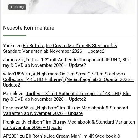
Trending
Neueste Kommentare
Yanko
zu
Eli Roth´s „Ice Cream Man“ im 4K Steelbook &
Standard Varianten ab November 2026 – Update2
James
zu
„Turtles 1-3“ mit Authentic-Tonspur auf 4K UHD, Blu-
ray & DVD ab November 2026 – Update2
wilco1896
zu
„A Nightmare On Elm Street“ 7-Film Steelbook
Collection (4K UHD + Blu-ray) (Neuauflage) ab 3. Quartal 2026 –
Update2
Patrick
zu
„Turtles 1-3“ mit Authentic-Tonspur auf 4K UHD, Blu-
ray & DVD ab November 2026 – Update2
Echendo666
zu
„Nightborn“ im Blu-ray Mediabook & Standard
Varianten ab November 2026 – Update
Frank
zu
„Nightborn“ im Blu-ray Mediabook & Standard Varianten
ab November 2026 – Update
AP2301
zu
Eli Roth´s „Ice Cream Man“ im 4K Steelbook &