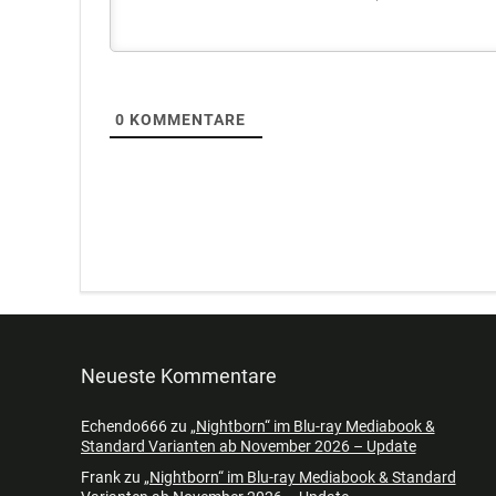
0
KOMMENTARE
Neueste Kommentare
Echendo666
zu
„Nightborn“ im Blu-ray Mediabook &
Standard Varianten ab November 2026 – Update
Frank
zu
„Nightborn“ im Blu-ray Mediabook & Standard