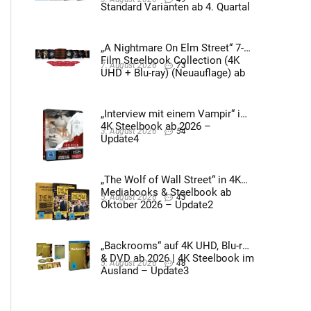
Standard Varianten ab 4. Quartal
2026 – Update4
„A Nightmare On Elm Street“ 7-
Film Steelbook Collection (4K
7. August 2026
73
UHD + Blu-ray) (Neuauflage) ab
3. Quartal 2026 – Update2
„Interview mit einem Vampir“ im
4K Steelbook ab 2026 –
3. August 2026
54
Update4
„The Wolf of Wall Street“ in 4K
Mediabooks & Steelbook ab
5. August 2026
43
Oktober 2026 – Update2
„Backrooms“ auf 4K UHD, Blu-ray
& DVD ab 2026 | 4K Steelbook im
5. August 2026
48
Ausland – Update3