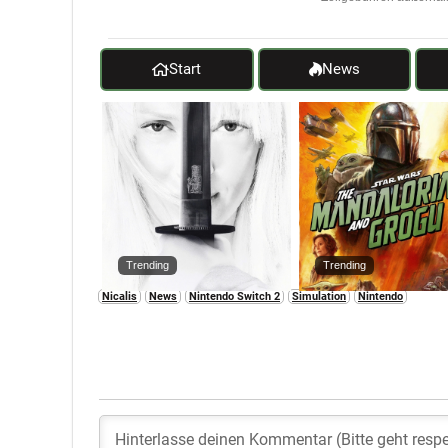
Start
News
Trending
Trending
Nicalis
News
Nintendo Switch 2
Simulation
Nintendo