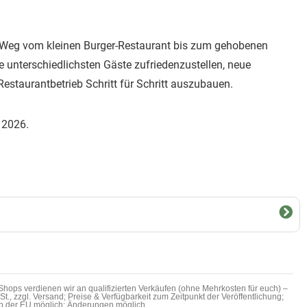
der Weg vom kleinen Burger-Restaurant bis zum gehobenen
ie unterschiedlichsten Gäste zufriedenzustellen, neue
staurantbetrieb Schritt für Schritt auszubauen.
 2026.
hops verdienen wir an qualifizierten Verkäufen (ohne Mehrkosten für euch) –
MwSt., zzgl. Versand; Preise & Verfügbarkeit zum Zeitpunkt der Veröffentlichung;
b der EU möglich; Änderungen möglich.