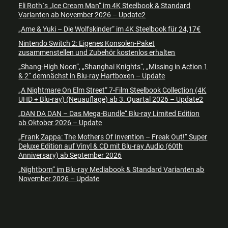
Eli Roth´s „Ice Cream Man“ im 4K Steelbook & Standard
Varianten ab November 2026 – Update2
„Ame & Yuki – Die Wolfskinder“ im 4K Steelbook für 24,17€
Nintendo Switch 2: Eigenes Konsolen-Paket
zusammenstellen und Zubehör kostenlos erhalten
„Shang-High Noon“, „Shanghai Knights“, „Missing in Action 1
& 2“ demnächst in Blu-ray Hartboxen – Update
„A Nightmare On Elm Street“ 7-Film Steelbook Collection (4K
UHD + Blu-ray) (Neuauflage) ab 3. Quartal 2026 – Update2
„DAN DA DAN – Das Mega-Bundle“ Blu-ray Limited Edition
ab Oktober 2026 – Update
„Frank Zappa: The Mothers Of Invention – Freak Out!“ Super
Deluxe Edition auf Vinyl & CD mit Blu-ray Audio (60th
Anniversary) ab September 2026
„Nightborn“ im Blu-ray Mediabook & Standard Varianten ab
November 2026 – Update