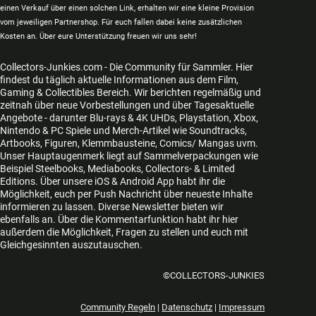
einen Verkauf über einen solchen Link, erhalten wir eine kleine Provision
vom jeweiligen Partnershop. Für euch fallen dabei keine zusätzlichen
Kosten an. Über eure Unterstützung freuen wir uns sehr!
Collectors-Junkies.com - Die Community für Sammler. Hier
findest du täglich aktuelle Informationen aus dem Film,
Gaming & Collectibles Bereich. Wir berichten regelmäßig und
zeitnah über neue Vorbestellungen und über Tagesaktuelle
Angebote - darunter Blu-rays & 4K UHDs, Playstation, Xbox,
Nintendo & PC Spiele und Merch-Artikel wie Soundtracks,
Artbooks, Figuren, Klemmbausteine, Comics/ Mangas uvm.
Unser Hauptaugenmerk liegt auf Sammelverpackungen wie
Beispiel Steelbooks, Mediabooks, Collectors- & Limited
Editions. Über unsere iOS & Android App habt ihr die
Möglichkeit, euch per Push Nachricht über neueste Inhalte
informieren zu lassen. Diverse Newsletter bieten wir
ebenfalls an. Über die Kommentarfunktion habt ihr hier
außerdem die Möglichkeit, Fragen zu stellen und euch mit
Gleichgesinnten auszutauschen.
©COLLECTORS-JUNKIES
Community Regeln
|
Datenschutz
|
Impressum