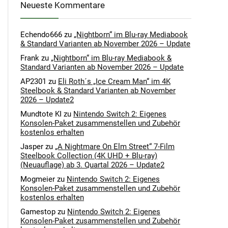
Neueste Kommentare
Echendo666
zu
„Nightborn“ im Blu-ray Mediabook
& Standard Varianten ab November 2026 – Update
Frank
zu
„Nightborn“ im Blu-ray Mediabook &
Standard Varianten ab November 2026 – Update
AP2301
zu
Eli Roth´s „Ice Cream Man“ im 4K
Steelbook & Standard Varianten ab November
2026 – Update2
Mundtote KI
zu
Nintendo Switch 2: Eigenes
Konsolen-Paket zusammenstellen und Zubehör
kostenlos erhalten
Jasper
zu
„A Nightmare On Elm Street“ 7-Film
Steelbook Collection (4K UHD + Blu-ray)
(Neuauflage) ab 3. Quartal 2026 – Update2
Mogmeier
zu
Nintendo Switch 2: Eigenes
Konsolen-Paket zusammenstellen und Zubehör
kostenlos erhalten
Gamestop
zu
Nintendo Switch 2: Eigenes
Konsolen-Paket zusammenstellen und Zubehör