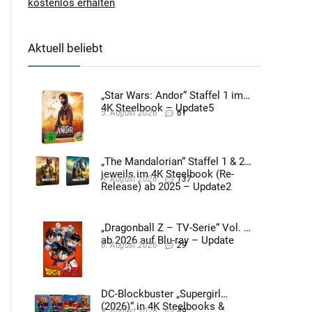
kostenlos erhalten
Aktuell beliebt
„Star Wars: Andor“ Staffel 1 im
4K Steelbook – Update5
5. August 2026
61
„The Mandalorian“ Staffel 1 & 2
jeweils im 4K Steelbook (Re-
5. August 2026
137
Release) ab 2025 – Update2
„Dragonball Z – TV-Serie“ Vol. 4
ab 2026 auf Blu-ray – Update
6. August 2026
29
DC-Blockbuster „Supergirl
(2026)“ in 4K Steelbooks &
3. August 2026
49