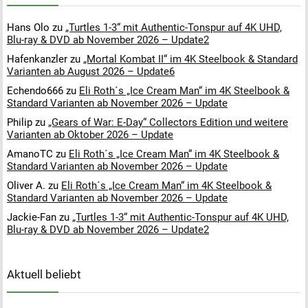
Hans Olo
zu
„Turtles 1-3“ mit Authentic-Tonspur auf 4K UHD,
Blu-ray & DVD ab November 2026 – Update2
Hafenkanzler
zu
„Mortal Kombat II“ im 4K Steelbook & Standard
Varianten ab August 2026 – Update6
Echendo666
zu
Eli Roth´s „Ice Cream Man“ im 4K Steelbook &
Standard Varianten ab November 2026 – Update
Philip
zu
„Gears of War: E-Day“ Collectors Edition und weitere
Varianten ab Oktober 2026 – Update
AmanoTC
zu
Eli Roth´s „Ice Cream Man“ im 4K Steelbook &
Standard Varianten ab November 2026 – Update
Oliver A.
zu
Eli Roth´s „Ice Cream Man“ im 4K Steelbook &
Standard Varianten ab November 2026 – Update
Jackie-Fan
zu
„Turtles 1-3“ mit Authentic-Tonspur auf 4K UHD,
Blu-ray & DVD ab November 2026 – Update2
Aktuell beliebt